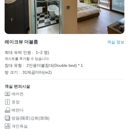
레이크뷰 더블룸
객실 정보
최대 숙박 인원 :
1~2 명)
게스트를 추가할 수 있습니다.
침대 유형 :
2인용더블침대(Double bed) * 1
방 크기 :
31제곱미터(m2)
객실 편의시설
에어컨
옷장
베란다
방음(隔音)강화(加強)
개인욕실