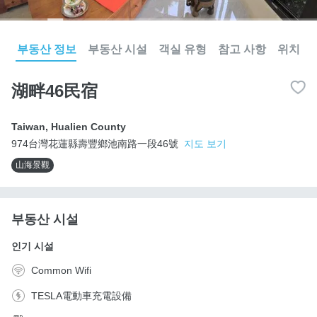
부동산 정보
부동산 시설
객실 유형
참고 사항
위치
湖畔46民宿
Taiwan
,
Hualien County
974台灣花蓮縣壽豐鄉池南路一段46號
지도 보기
山海景觀
부동산 시설
인기 시설
Common Wifi
TESLA電動車充電設備