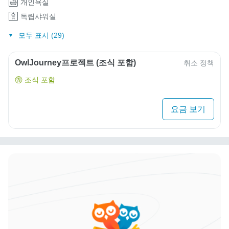
개인욕실
독립샤워실
모두 표시 (29)
OwlJourney프로젝트 (조식 포함)
취소 정책
조식 포함
요금 보기