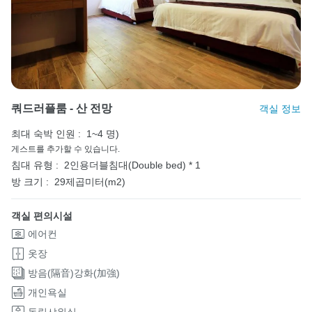
쿼드러플룸 - 산 전망
객실 정보
최대 숙박 인원 :
1~4 명)
게스트를 추가할 수 있습니다.
침대 유형 :
2인용더블침대(Double bed) * 1
방 크기 :
29제곱미터(m2)
객실 편의시설
에어컨
옷장
방음(隔音)강화(加強)
개인욕실
독립샤워실