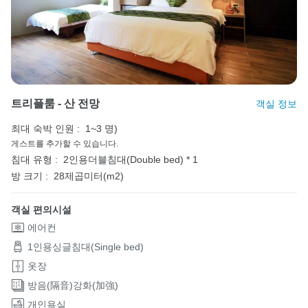
트리플룸 - 산 전망
객실 정보
최대 숙박 인원 :
1~3 명)
게스트를 추가할 수 있습니다.
침대 유형 :
2인용더블침대(Double bed) * 1
방 크기 :
28제곱미터(m2)
객실 편의시설
에어컨
1인용싱글침대(Single bed)
옷장
방음(隔音)강화(加強)
개인욕실