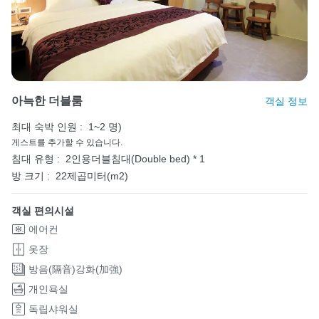
아늑한 더블룸
객실 정보
최대 숙박 인원 :
1~2 명)
게스트를 추가할 수 있습니다.
침대 유형 :
2인용더블침대(Double bed) * 1
방 크기 :
22제곱미터(m2)
객실 편의시설
에어컨
옷장
방음(隔音)강화(加強)
개인욕실
독립샤워실