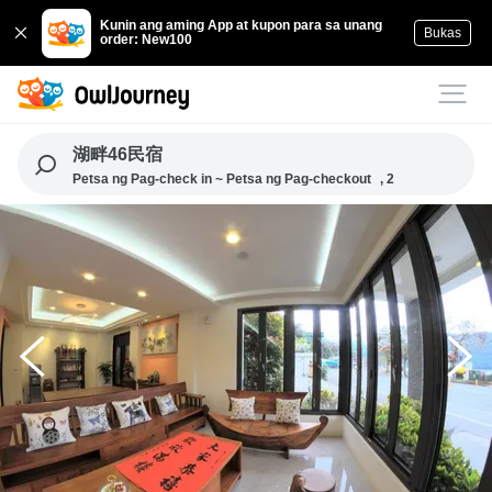
Kunin ang aming App at kupon para sa unang
Bukas
order: New100
湖畔46民宿
Petsa ng Pag-check in ~ Petsa ng Pag-checkout
, 2