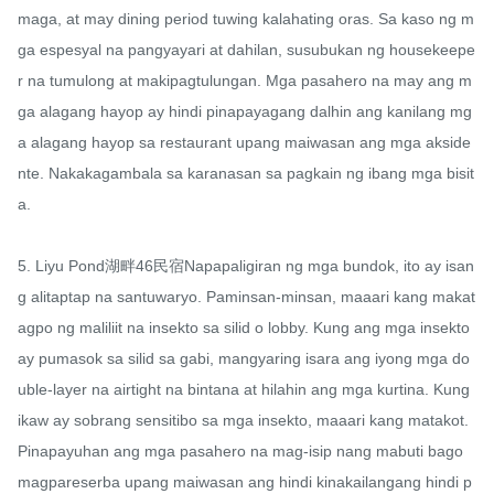
maga, at may dining period tuwing kalahating oras. Sa kaso ng m
ga espesyal na pangyayari at dahilan, susubukan ng housekeepe
r na tumulong at makipagtulungan. Mga pasahero na may ang m
ga alagang hayop ay hindi pinapayagang dalhin ang kanilang mg
a alagang hayop sa restaurant upang maiwasan ang mga akside
nte. Nakakagambala sa karanasan sa pagkain ng ibang mga bisit
a.

5. Liyu Pond湖畔46民宿Napapaligiran ng mga bundok, ito ay isan
g alitaptap na santuwaryo. Paminsan-minsan, maaari kang makat
agpo ng maliliit na insekto sa silid o lobby. Kung ang mga insekto 
ay pumasok sa silid sa gabi, mangyaring isara ang iyong mga do
uble-layer na airtight na bintana at hilahin ang mga kurtina. Kung 
ikaw ay sobrang sensitibo sa mga insekto, maaari kang matakot. 
Pinapayuhan ang mga pasahero na mag-isip nang mabuti bago 
magpareserba upang maiwasan ang hindi kinakailangang hindi p