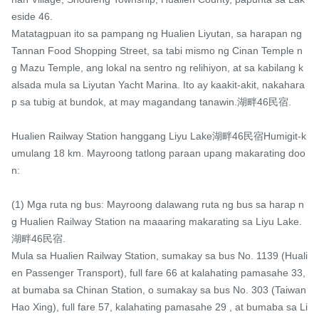
eside 46.

Matatagpuan ito sa pampang ng Hualien Liyutan, sa harapan ng 
Tannan Food Shopping Street, sa tabi mismo ng Cinan Temple n
g Mazu Temple, ang lokal na sentro ng relihiyon, at sa kabilang k
alsada mula sa Liyutan Yacht Marina. Ito ay kaakit-akit, nakahara
p sa tubig at bundok, at may magandang tanawin.湖畔46民宿.

Hualien Railway Station hanggang Liyu Lake湖畔46民宿Humigit-k
umulang 18 km. Mayroong tatlong paraan upang makarating doo
n:

(1) Mga ruta ng bus: Mayroong dalawang ruta ng bus sa harap n
g Hualien Railway Station na maaaring makarating sa Liyu Lake.
湖畔46民宿.

Mula sa Hualien Railway Station, sumakay sa bus No. 1139 (Huali
en Passenger Transport), full fare 66 at kalahating pamasahe 33, 
at bumaba sa Chinan Station, o sumakay sa bus No. 303 (Taiwan 
Hao Xing), full fare 57, kalahating pamasahe 29 , at bumaba sa Li