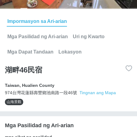
Impormasyon sa Ari-arian
Mga Pasilidad ng Ari-arian
Uri ng Kwarto
Mga Dapat Tandaan
Lokasyon
湖畔46民宿
Taiwan
,
Hualien County
974台灣花蓮縣壽豐鄉池南路一段46號
Tingnan ang Mapa
山海景觀
Mga Pasilidad ng Ari-arian
mga sikat na pasilidad