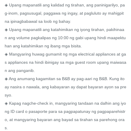
◈ Upang mapanatili ang kalidad ng tirahan, ang paninigarilyo, pa
g-inom, pagsusugal, paggawa ng ingay, at pagluluto ay mahigpit 
na ipinagbabawal sa loob ng bahay.

◈ Upang mapanatili ang katahimikan ng iyong tirahan, pakihinaa
n ang volume pagkalipas ng 10:00 ng gabi upang hindi maapektu
han ang katahimikan ng ibang mga bisita.

◈ Mangyaring huwag gumamit ng mga electrical appliances at ga
s appliances na hindi ibinigay sa mga guest room upang maiwasa
n ang panganib.

◈ Ang anumang kagamitan sa B&B ay pag-aari ng B&B. Kung ito 
ay nasira o nawala, ang kabayaran ay dapat bayaran ayon sa pre
syo.

◈ Kapag nagche-check in, mangyaring tandaan na dalhin ang iyo
ng ID card o pasaporte para sa pagpapatunay ng pagpaparehistr
o, at mangyaring bayaran ang bayad sa tirahan sa parehong ora
s.
