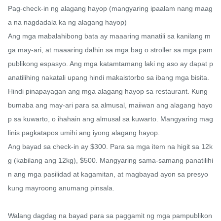
Pag-check-in ng alagang hayop (mangyaring ipaalam nang maag
a na nagdadala ka ng alagang hayop)

Ang mga mabalahibong bata ay maaaring manatili sa kanilang m
ga may-ari, at maaaring dalhin sa mga bag o stroller sa mga pam
publikong espasyo. Ang mga katamtamang laki ng aso ay dapat p
anatilihing nakatali upang hindi makaistorbo sa ibang mga bisita.

Hindi pinapayagan ang mga alagang hayop sa restaurant. Kung 
bumaba ang may-ari para sa almusal, maiiwan ang alagang hayo
p sa kuwarto, o ihahain ang almusal sa kuwarto. Mangyaring mag
linis pagkatapos umihi ang iyong alagang hayop.

Ang bayad sa check-in ay $300. Para sa mga item na higit sa 12k
g (kabilang ang 12kg), $500. Mangyaring sama-samang panatilihi
n ang mga pasilidad at kagamitan, at magbayad ayon sa presyo 
kung mayroong anumang pinsala.

Walang dagdag na bayad para sa paggamit ng mga pampublikon