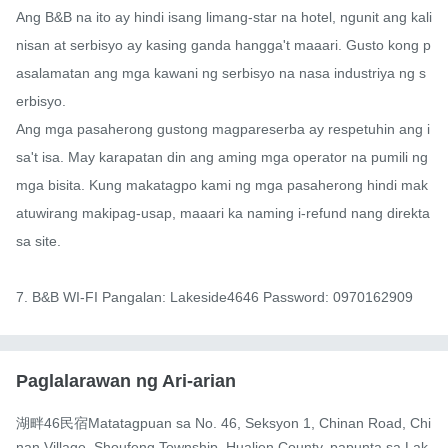
Ang B&B na ito ay hindi isang limang-star na hotel, ngunit ang kali
nisan at serbisyo ay kasing ganda hangga't maaari. Gusto kong p
asalamatan ang mga kawani ng serbisyo na nasa industriya ng s
erbisyo.

Ang mga pasaherong gustong magpareserba ay respetuhin ang i
sa't isa. May karapatan din ang aming mga operator na pumili ng 
mga bisita. Kung makatagpo kami ng mga pasaherong hindi mak
atuwirang makipag-usap, maaari ka naming i-refund nang direkta 
sa site.

7. B&B WI-FI Pangalan: Lakeside4646 Password: 0970162909
Paglalarawan ng Ari-arian
湖畔46民宿Matatagpuan sa No. 46, Seksyon 1, Chinan Road, Chi
nan Village, Shoufeng Township, Hualien County, papunta sa Lak