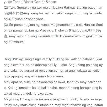
yutan Tanbei Visitor Center Station.

(2) Taxi: Sumakay ng taxi mula Hualien Railway Station papuntan
g湖畔46民宿Ang isang taxi ay nagkakahalaga ng humigit-kumula
ng 400 yuan bawat biyahe.

(3) Sa pamamagitan ng kotse: Magmaneho mula sa Hualien Stati
on sa pamamagitan ng Provincial Highway 9 hanggang湖畔46民
宿, may layong humigit-kumulang 18 kilometro at humigit-kumula
ng 30 minuto.

 Ang B&B ay isang single-family building sa ikatlong palapag (wal
ang elevator), na nakaharap sa Liyu Lake. Ang unang palapag ay 
ang sala, restaurant at reception center, at ang ikalawa at ikatlon
g palapag ay ang accommodation area.

May apat na suite na nakaharap sa lawa, lahat ay may balkonah
e. Kapag lumabas ka sa balkonahe, maaari mong harapin ang la
wa at mga bundok ng Liyu Lake.

Mayroong limang suite na nakaharap sa bundok, dalawa sa mga 
ito ay may malalaking bintana na may mga tanawin ng kagubatan 