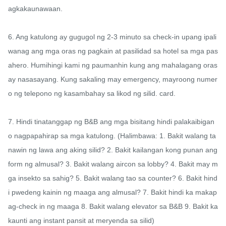
agkakaunawaan.

6. Ang katulong ay gugugol ng 2-3 minuto sa check-in upang ipali
wanag ang mga oras ng pagkain at pasilidad sa hotel sa mga pas
ahero. Humihingi kami ng paumanhin kung ang mahalagang oras 
ay nasasayang. Kung sakaling may emergency, mayroong numer
o ng telepono ng kasambahay sa likod ng silid. card.

7. Hindi tinatanggap ng B&B ang mga bisitang hindi palakaibigan 
o nagpapahirap sa mga katulong. (Halimbawa: 1. Bakit walang ta
nawin ng lawa ang aking silid? 2. Bakit kailangan kong punan ang 
form ng almusal? 3. Bakit walang aircon sa lobby? 4. Bakit may m
ga insekto sa sahig? 5. Bakit walang tao sa counter? 6. Bakit hind
i pwedeng kainin ng maaga ang almusal? 7. Bakit hindi ka makap
ag-check in ng maaga 8. Bakit walang elevator sa B&B 9. Bakit ka
kaunti ang instant pansit at meryenda sa silid)
