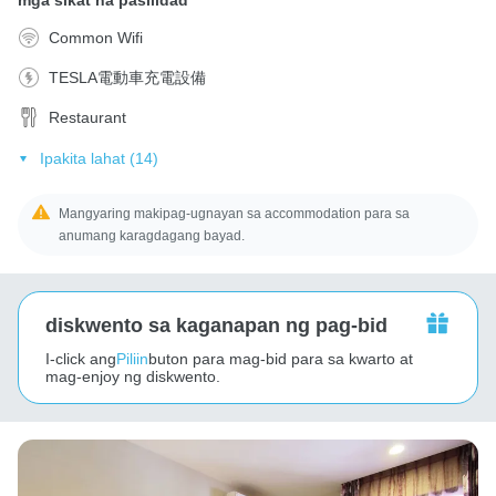
Common Wifi
TESLA電動車充電設備
Restaurant
Ipakita lahat (14)
Mangyaring makipag-ugnayan sa accommodation para sa
anumang karagdagang bayad.
diskwento sa kaganapan ng pag-bid
I-click ang
Piliin
buton para mag-bid para sa kwarto at
mag-enjoy ng diskwento.