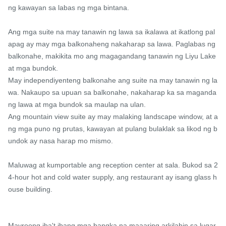
ng kawayan sa labas ng mga bintana.

Ang mga suite na may tanawin ng lawa sa ikalawa at ikatlong pal
apag ay may mga balkonaheng nakaharap sa lawa. Paglabas ng 
balkonahe, makikita mo ang magagandang tanawin ng Liyu Lake 
at mga bundok.

May independiyenteng balkonahe ang suite na may tanawin ng la
wa. Nakaupo sa upuan sa balkonahe, nakaharap ka sa maganda
ng lawa at mga bundok sa maulap na ulan.

Ang mountain view suite ay may malaking landscape window, at a
ng mga puno ng prutas, kawayan at pulang bulaklak sa likod ng b
undok ay nasa harap mo mismo.

Maluwag at kumportable ang reception center at sala. Bukod sa 2
4-hour hot and cold water supply, ang restaurant ay isang glass h
ouse building.

Mayroong iba't ibang mga bangka na maaaring arkilahin sa lugar 