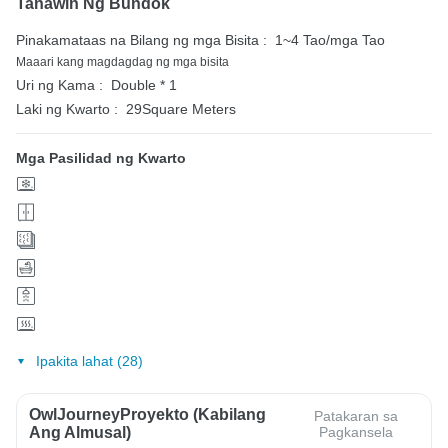
Tanawin Ng Bundok
Pinakamataas na Bilang ng mga Bisita :
1~4 Tao/mga Tao
Maaari kang magdagdag ng mga bisita
Uri ng Kama :
Double * 1
Laki ng Kwarto :
29Square Meters
Mga Pasilidad ng Kwarto
Ipakita lahat (28)
OwlJourneyProyekto (Kabilang
Patakaran sa
Ang Almusal)
Pagkansela