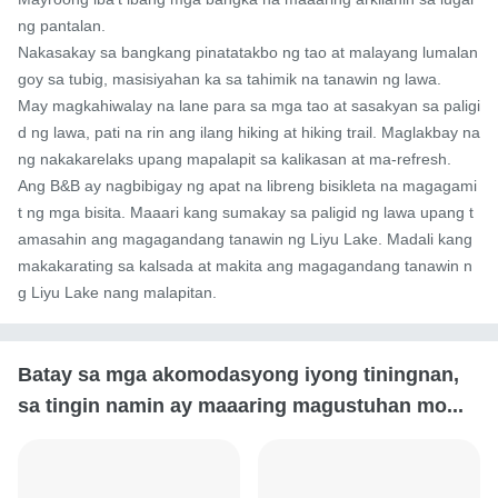
ng pantalan.

Nakasakay sa bangkang pinatatakbo ng tao at malayang lumalan
goy sa tubig, masisiyahan ka sa tahimik na tanawin ng lawa.

May magkahiwalay na lane para sa mga tao at sasakyan sa paligi
d ng lawa, pati na rin ang ilang hiking at hiking trail. Maglakbay na
ng nakakarelaks upang mapalapit sa kalikasan at ma-refresh.

Ang B&B ay nagbibigay ng apat na libreng bisikleta na magagami
t ng mga bisita. Maaari kang sumakay sa paligid ng lawa upang t
amasahin ang magagandang tanawin ng Liyu Lake. Madali kang 
makakarating sa kalsada at makita ang magagandang tanawin n
g Liyu Lake nang malapitan.
Batay sa mga akomodasyong iyong tiningnan,
sa tingin namin ay maaaring magustuhan mo...