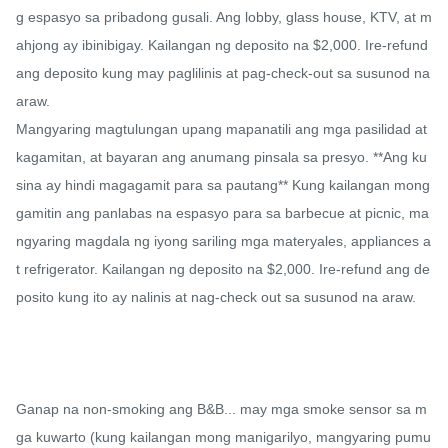
g espasyo sa pribadong gusali. Ang lobby, glass house, KTV, at m
ahjong ay ibinibigay. Kailangan ng deposito na $2,000. Ire-refund 
ang deposito kung may paglilinis at pag-check-out sa susunod na 
araw.

Mangyaring magtulungan upang mapanatili ang mga pasilidad at 
kagamitan, at bayaran ang anumang pinsala sa presyo. **Ang ku
sina ay hindi magagamit para sa pautang** Kung kailangan mong 
gamitin ang panlabas na espasyo para sa barbecue at picnic, ma
ngyaring magdala ng iyong sariling mga materyales, appliances a
t refrigerator. Kailangan ng deposito na $2,000. Ire-refund ang de
posito kung ito ay nalinis at nag-check out sa susunod na araw.

Ganap na non-smoking ang B&B... may mga smoke sensor sa m
ga kuwarto (kung kailangan mong manigarilyo, mangyaring pumu