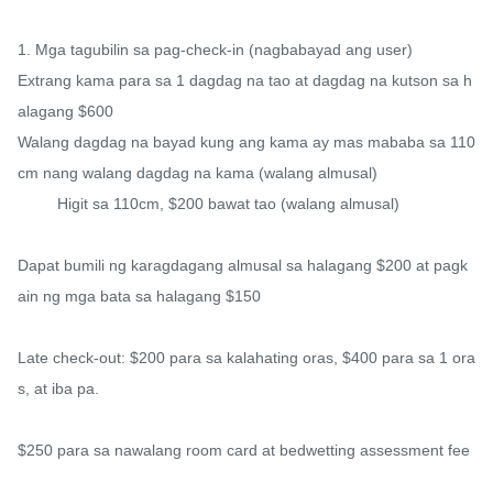
1. Mga tagubilin sa pag-check-in (nagbabayad ang user)

Extrang kama para sa 1 dagdag na tao at dagdag na kutson sa h
alagang $600

Walang dagdag na bayad kung ang kama ay mas mababa sa 110
cm nang walang dagdag na kama (walang almusal)

         Higit sa 110cm, $200 bawat tao (walang almusal)

Dapat bumili ng karagdagang almusal sa halagang $200 at pagk
ain ng mga bata sa halagang $150

Late check-out: $200 para sa kalahating oras, $400 para sa 1 ora
s, at iba pa.

$250 para sa nawalang room card at bedwetting assessment fee
