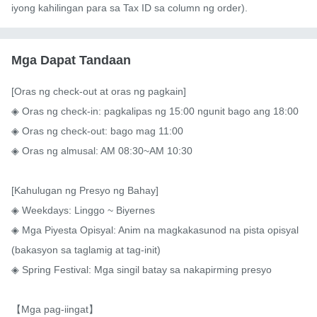
iyong kahilingan para sa Tax ID sa column ng order).
Mga Dapat Tandaan
[Oras ng check-out at oras ng pagkain]

◈ Oras ng check-in: pagkalipas ng 15:00 ngunit bago ang 18:00

◈ Oras ng check-out: bago mag 11:00

◈ Oras ng almusal: AM 08:30~AM 10:30　

[Kahulugan ng Presyo ng Bahay]

◈ Weekdays: Linggo ~ Biyernes

◈ Mga Piyesta Opisyal: Anim na magkakasunod na pista opisyal 
(bakasyon sa taglamig at tag-init)

◈ Spring Festival: Mga singil batay sa nakapirming presyo

【Mga pag-iingat】
