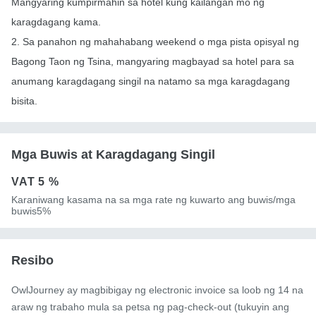
Mangyaring kumpirmahin sa hotel kung kailangan mo ng
karagdagang kama.
2. Sa panahon ng mahahabang weekend o mga pista opisyal ng
Bagong Taon ng Tsina, mangyaring magbayad sa hotel para sa
anumang karagdagang singil na natamo sa mga karagdagang
bisita.
Mga Buwis at Karagdagang Singil
VAT
5 %
Karaniwang kasama na sa mga rate ng kuwarto ang buwis/mga
buwis5%
Resibo
OwlJourney ay magbibigay ng electronic invoice sa loob ng 14 na
araw ng trabaho mula sa petsa ng pag-check-out (tukuyin ang