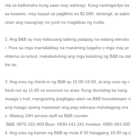
nta sa balkonahe kung saan may ashtray). Kung naninigarilyo ka 
sa kuwarto, may bayad sa paglilinis na $2,000. sinisingil, at aabis
uhan ang nauugnay na yunit na maglabas ng multa.

2. Ang B&B ay may kabuuang tatlong palapag na walang elevato
r. Para sa mga manlalakbay na maraming bagahe o mga may pr
oblema sa tuhod, makakatulong ang mga katulong ng B&B na dal
hin ito.

3. Ang oras ng check-in ng B&B ay 15:00-18:00, at ang oras ng c
heck-out ay 11:00 sa susunod na araw. Kung dumating ka nang 
maaga o huli, mangyaring ipagbigay-alam sa B&B housekeeper n
ang maaga upang maiwasan ang pag-aaksaya mahalagang ora
s. Walang 24H service staff sa B&B counter. .

 B&B: 0970-162-909 Boss: 0930-141-241 hostess: 0980-363-200

4. Ang oras ng kainan ng B&B ay mula 8:30 hanggang 10:30 ng u