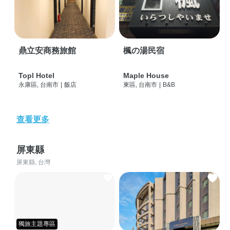
鼎立安商務旅館
楓の湯民宿
Topl Hotel
Maple House
永康區, 台南市
|
飯店
東區, 台南市
|
B&B
查看更多
屏東縣
屏東縣, 台灣
獨旅主題專區