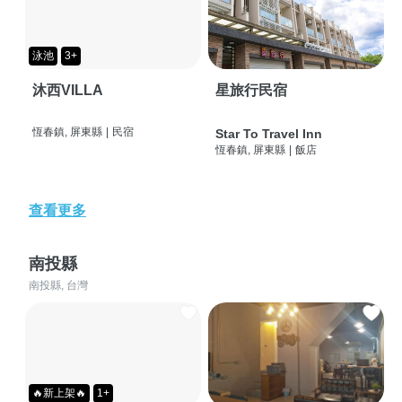
泳池
3+
沐西VILLA
星旅行民宿
恆春鎮, 屏東縣
|
民宿
Star To Travel Inn
恆春鎮, 屏東縣
|
飯店
查看更多
南投縣
南投縣, 台灣
🔥新上架🔥
1+