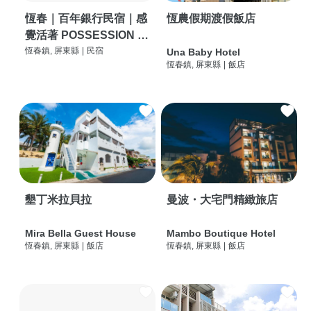
恆春｜百年銀行民宿｜感
恆農假期渡假飯店
覺活著 POSSESSION |
背包客棧 | 恆春必住特色
恆春鎮, 屏東縣
|
民宿
Una Baby Hotel
恆春鎮, 屏東縣
|
飯店
旅店 | HOSTEL |
墾丁米拉貝拉
曼波・大宅門精緻旅店
Mira Bella Guest House
Mambo Boutique Hotel
恆春鎮, 屏東縣
|
飯店
恆春鎮, 屏東縣
|
飯店