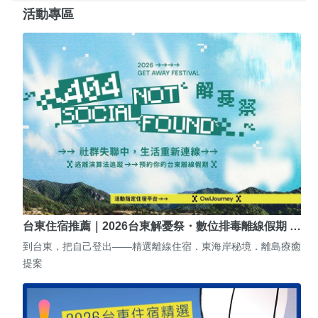
活動專區
台東住宿推薦｜2026台東解憂祭・數位排毒離線假期 …
到台東，把自己登出——精選離線住宿．東海岸秘境．離島療癒
提案