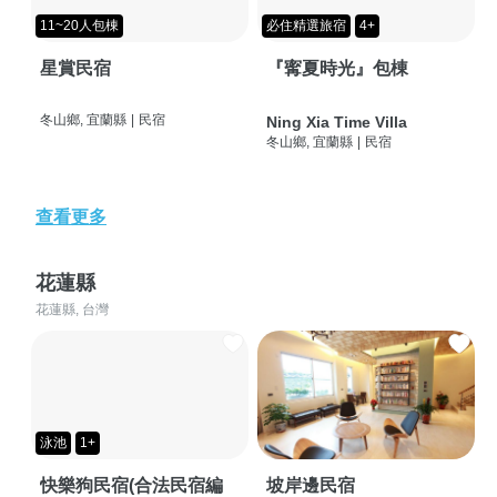
11~20人包棟
必住精選旅宿
4+
星賞民宿
『寗夏時光』包棟
冬山鄉, 宜蘭縣
|
民宿
Ning Xia Time Villa
冬山鄉, 宜蘭縣
|
民宿
查看更多
花蓮縣
花蓮縣, 台灣
泳池
1+
快樂狗民宿(合法民宿編
坡岸邊民宿