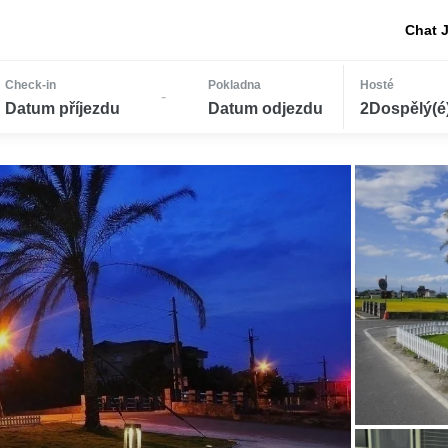
Chat 
Check-in
Pokladna
Hosté
-
Datum příjezdu
Datum odjezdu
2Dospělý(é) 