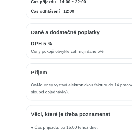
Čas příjezdu
14:00
~
22:00
Čas odhlášení
12:00
Daně a dodatečné poplatky
DPH
5 %
Ceny pokojů obvykle zahrnují daně.5%
Příjem
OwlJourney vystaví elektronickou fakturu do 14 prac
sloupci objednávky).
Věci, které je třeba poznamenat
● Čas příjezdu: po 15:00 téhož dne.
