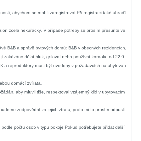
osti, abychom se mohli zaregistrovat Při registraci také uhraďt
zion zcela nekuřácký. V případě potřeby se prosím přesuňte ve
rávě B&B a správě bytových domů: B&B v obecných rezidencích, 
 zakázáno dělat hluk, grilovat nebo používat karaoke od 22:0
 OK a reproduktory musí být uvedeny v požadavcích na ubytován
ebou domácí zvířata.

žádán, aby mluvil tiše, respektoval vzájemný klid v ubytovacím 
budeme zodpovědní za jejich ztrátu, proto mi to prosím odpusťt
 podle počtu osob v typu pokoje Pokud potřebujete přidat další 