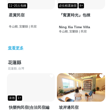
11~20人包棟
必住精選旅宿
4+
星賞民宿
『寗夏時光』包棟
冬山鄉, 宜蘭縣
|
民宿
Ning Xia Time Villa
冬山鄉, 宜蘭縣
|
民宿
查看更多
花蓮縣
花蓮縣, 台灣
泳池
1+
快樂狗民宿(合法民宿編
坡岸邊民宿