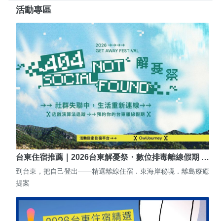
活動專區
台東住宿推薦｜2026台東解憂祭・數位排毒離線假期 …
到台東，把自己登出——精選離線住宿．東海岸秘境．離島療癒
提案