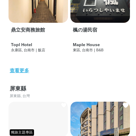
鼎立安商務旅館
楓の湯民宿
Topl Hotel
Maple House
永康區, 台南市
|
飯店
東區, 台南市
|
B&B
查看更多
屏東縣
屏東縣, 台灣
獨旅主題專區