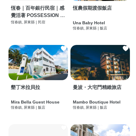
恆春｜百年銀行民宿｜感
恆農假期渡假飯店
覺活著 POSSESSION |
背包客棧 | 恆春必住特色
恆春鎮, 屏東縣
|
民宿
Una Baby Hotel
恆春鎮, 屏東縣
|
飯店
旅店 | HOSTEL |
墾丁米拉貝拉
曼波・大宅門精緻旅店
Mira Bella Guest House
Mambo Boutique Hotel
恆春鎮, 屏東縣
|
飯店
恆春鎮, 屏東縣
|
飯店