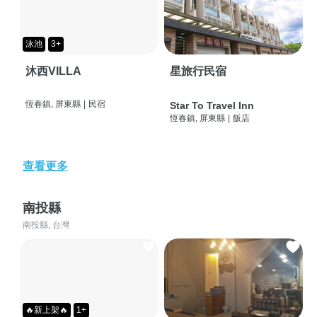
泳池
3+
沐西VILLA
星旅行民宿
恆春鎮, 屏東縣
|
民宿
Star To Travel Inn
恆春鎮, 屏東縣
|
飯店
查看更多
南投縣
南投縣, 台灣
🔥新上架🔥
1+