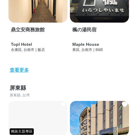
鼎立安商務旅館
楓の湯民宿
Topl Hotel
Maple House
永康區, 台南市
|
飯店
東區, 台南市
|
B&B
查看更多
屏東縣
屏東縣, 台灣
獨旅主題專區