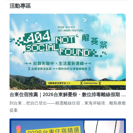
活動專區
台東住宿推薦｜2026台東解憂祭・數位排毒離線假期 …
到台東，把自己登出——精選離線住宿．東海岸秘境．離島療癒
提案