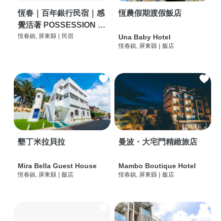
恆春｜百年銀行民宿｜感
恆農假期渡假飯店
覺活著 POSSESSION |
背包客棧 | 恆春必住特色
恆春鎮, 屏東縣
|
民宿
Una Baby Hotel
恆春鎮, 屏東縣
|
飯店
旅店 | HOSTEL |
墾丁米拉貝拉
曼波・大宅門精緻旅店
Mira Bella Guest House
Mambo Boutique Hotel
恆春鎮, 屏東縣
|
飯店
恆春鎮, 屏東縣
|
飯店