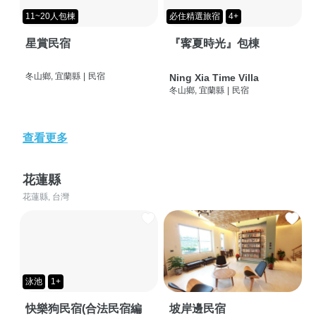
11~20人包棟
必住精選旅宿
4+
星賞民宿
『寗夏時光』包棟
冬山鄉, 宜蘭縣
|
民宿
Ning Xia Time Villa
冬山鄉, 宜蘭縣
|
民宿
查看更多
花蓮縣
花蓮縣, 台灣
泳池
1+
快樂狗民宿(合法民宿編
坡岸邊民宿