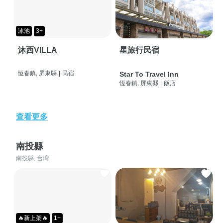
泳池
3+
沐西VILLA
星旅行民宿
恆春鎮, 屏東縣
|
民宿
Star To Travel Inn
恆春鎮, 屏東縣
|
飯店
查看更多
南投縣
南投縣, 台灣
🔥新上架🔥
1+