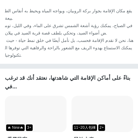
يقع مكان الإقامة بجوار بركة الروبيان، ويواجه المياه ويحيط به أنفاس الط
بيعة.

في الصباح، يمكنك رؤية أشعة الشمس تشرق على الماء، وفي الليل، توم
ض أضواء الصيد، وتحكي بلطف قصة قرية الصيد في ييلان.

هنا، نحن لا نقدم الإقامة فحسب، بل نأمل أيضًا في خلق نمط حياة - حيث 
يمكنك الاستمتاع بهدوء الريف مع الشعور بالراحة والرفاهية التي توفرها ال
تكنولوجيا.
بناءً على أماكن الإقامة التي شاهدتها، نعتقد أنك قد ترغب
في...
🔥 New🔥
3+
11~20人包棟
2+