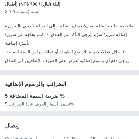
/ ليلة (ليالٍ))
NT$ 700
أطفال) (
3-12سنة (سنوات)
ملاحظة: طلب إضافة ضيف/ضيوف إضافيين إلى الغرفة لا يعني بالضرورة
إضافة سرير/أسرّة. يُرجى التأكد من الفندق إذا كنتم بحاجة إلى سرير/
أسرّة إضافية.
٢. خلال عطلات نهاية الأسبوع الطويلة أو عطلات رأس السنة الصينية،
يرجى دفع أي رسوم إضافية تُفرض على الضيوف الإضافيين في الفندق.
الضرائب والرسوم الإضافية
5 %
ضريبة القيمة المضافة
تشمل أسعار الغرف عادةً الضرائب.5%
إيصال
OwlJourney سيتم إصدار فاتورة إلكترونية خلال 14 يوم عمل من تاريخ