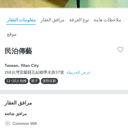
ملاحظات هامة
نوع الغرفة
مرافق العقار
معلومات العقار
موقع
民泊傳藝
Taiwan
,
Yilan City
عرض الخريطة
268台灣宜蘭縣五結鄉季水路37號
11~20人包棟
親子
派對狂歡
مرافق العقار
مرافق شائعة
Common Wifi