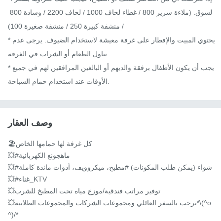
لسوق. (ملاءة سرير 800 / غطاء لحاف 1000 / لحاف 2200 / وسادة 800 
/ منشفة كبيرة 250 / منشفة صغيرة 100)

*يحتوي المبيت والإفطار على غرفة معيشة لاستخدام الضيوف. يرجى عدم 
تناول الطعام أو الشراب في الغرفة.

*يجب أن يكون الأطفال برفقة والديهم أو البالغين المرافقين لهم في جميع 
الأوقات عند استخدام حمام السباحة.
وصف العقار
🏖️كل غرفة لها حمامها الخاص

💥#ماهجونغ الكهربائية

💥#شواء (يمكن طلب المكونات) #مطبخ، ميكروويف، أدوات مائدة كاملة

💥#غناء_KTV

💥توفير مراتب فندقية/موزع مياه تحت المطبخ للشرب

💥نرحب بالسفر العائلي ومجموعات الشركات والمجموعات الطلابية*\(^o
^)/*
