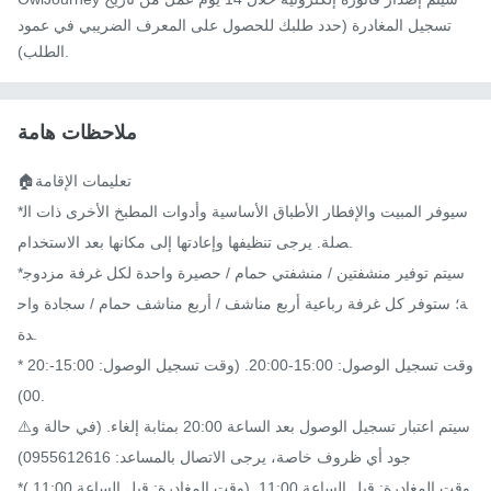
تسجيل المغادرة (حدد طلبك للحصول على المعرف الضريبي في عمود
الطلب).
ملاحظات هامة
🏠تعليمات الإقامة

*سيوفر المبيت والإفطار الأطباق الأساسية وأدوات المطبخ الأخرى ذات ال
صلة. يرجى تنظيفها وإعادتها إلى مكانها بعد الاستخدام.

*سيتم توفير منشفتين / منشفتي حمام / حصيرة واحدة لكل غرفة مزدوج
ة؛ ستوفر كل غرفة رباعية أربع مناشف / أربع مناشف حمام / سجادة واح
دة.

* وقت تسجيل الوصول: 15:00-20:00. (وقت تسجيل الوصول: 15:00-20:
00).

⚠️سيتم اعتبار تسجيل الوصول بعد الساعة 20:00 بمثابة إلغاء. (في حالة و
جود أي ظروف خاصة، يرجى الاتصال بالمساعد: 0955612616)

*وقت المغادرة: قبل الساعة 11:00. (وقت المغادرة: قبل الساعة 11:00.)
