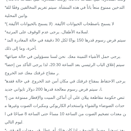
*التدخين ممنوع منعاً باتاً في هذه المنشأة. سيتم تغريم المخالفين وفقًا للق
وانين المحلية.

*لا يسمح باصطحاب الحيوانات الأليفة. (لا يسمح بالحيوانات الأليفة.)

*لسلامة الأطفال، يرجى عدم الوقوف على المرتبة.

* سيتم فرض رسوم قدرها 150 يوانًا لكل 30 دقيقة في حالة المغادرة المت
أخرة، وما إلى ذلك.

*يرجى حمل الأشياء الثمينة معك. نحن لسنا مسؤولين في حالة ضياعها.

*سيتم إغلاق الباب الرئيسي بعد الساعة 20:30، لذا يرجى التأكد من إحضا
ر مفتاح غرفتك معك عند الخروج.

*يرجى الاحتفاظ بمفتاح غرفتك في مكان آمن عند الخروج. في حالة فقده
ا، سيتم فرض رسوم معالجة قدرها 200 دولار تايواني جديد.

*تنص حكومة مقاطعة ييلان على أن أماكن المبيت والإفطار ممنوعة من إ
حداث الضوضاء والشواء واستخدام الكاريوكي ومكبرات الصوت وغيرها م
ن معدات تضخيم الصوت من الساعة 10 مساءً حتى الساعة 8 صباحًا في ا
ليوم التالي.

*بعد تسجيل وصول الضيوف، إذا كان هناك أي عطل في معدات الغرفة، ي