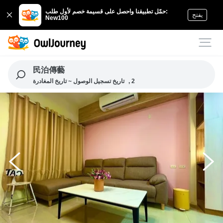
حمّل تطبيقنا واحصل على قسيمة خصم لأول طلب:
يفتح
New100
民泊傳藝
, 2
تاريخ تسجيل الوصول ~ تاريخ المغادرة