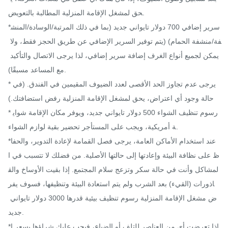
حق لمشغل الإقامة المنزلية المطالبة بالتعويض.

*سرير إضافي 700 دولار تايواني جديد (بما في ذلك المرتبة/الوسادة/المنش
فة/منشفة الحمام) (يتم توفير السرير الإضافي عن طريق الحجز فقط، ولا 
يمكن لجميع أنواع الغرف إضافة سرير إضافي، لذا يرجى الاتصال والتأكيد 
مع المساعد مسبقًا).

*يرجى عدم تجاوز الحد الأقصى لعدد الضيوف المقيمين في الفندق. (في 
حالة وجود أي اعتراض، يحق لمشغل الإقامة المنزلية رفض استضافتك.)

* رسوم تنظيف الشواء 500 دولار تايواني جديد، ويوفر مكان الإقامة شواي
ة أمريكية، ويجب على المستأجر تحضير بقية لوازم الشواء.

*عند استخدام الأماكن العامة، يرجى فصل القمامة لإعادة التدوير، والحفا
ظ على نظافة البيئة وإعادتها إلى حالتها الأصلية. من فضلك لا تتسبب في ا
لمشاكل وأنت في حالة سكر وتزعج سلام المجتمع. إذا بقيت الأوساخ والق
اذورات (القيء) بعد الشرب ولم يتم استعادة البيئة وتنظيفها، فسوف يفر
ض مشغل الإقامة المنزلية رسوم تنظيف بيئية قدرها 3000 دولار تايواني 
جديد.

*إذا تعرضت أي من العناصر للتلف أو الضياع، فيجب عليك شراؤها بسعر ا