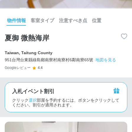
物件情報
客室タイプ
注意すべき点
位置
夏御 微熱海岸
Taiwan
,
Taitung County
951台灣台東縣綠島鄉南寮村南寮村6鄰南寮65號
地図を見る
Googleレビュー
4.4
入札イベント割引
クリック
選択
部屋を予約するには、ボタンをクリックして
ください。割引が適用されます。