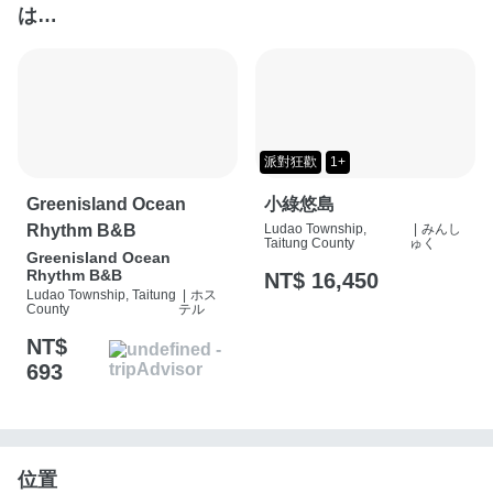
は…
派對狂歡
1+
Greenisland Ocean
小綠悠島
Rhythm B&B
Ludao Township,
|
みんし
Taitung County
ゅく
Greenisland Ocean
Rhythm B&B
NT$ 16,450
Ludao Township, Taitung
|
ホス
County
テル
NT$
693
位置