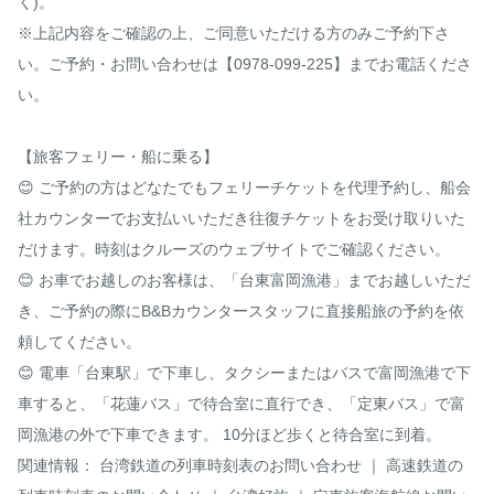
く)。

※上記内容をご確認の上、ご同意いただける方のみご予約下さ
い。ご予約・お問い合わせは【0978-099-225】までお電話くださ
い。

【旅客フェリー・船に乗る】

😊 ご予約の方はどなたでもフェリーチケットを代理予約し、船会
社カウンターでお支払いいただき往復チケットをお受け取りいた
だけます。時刻はクルーズのウェブサイトでご確認ください。

😊 お車でお越しのお客様は、「台東富岡漁港」までお越しいただ
き、ご予約の際にB&Bカウンタースタッフに直接船旅の予約を依
頼してください。

😊 電車「台東駅」で下車し、タクシーまたはバスで富岡漁港で下
車すると、「花蓮バス」で待合室に直行でき、「定東バス」で富
岡漁港の外で下車できます。 10分ほど歩くと待合室に到着。

関連情報： 台湾鉄道の列車時刻表のお問い合わせ ｜ 高速鉄道の