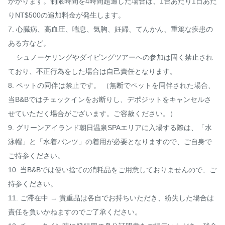
かかります。制限時間を4時間超過した場合は、1台あたり1日あた
りNT$500の追加料金が発生します。

7. 心臓病、高血圧、喘息、気胸、妊婦、てんかん、重篤な疾患の
ある方など。

    シュノーケリングやダイビングツアーへの参加は固く禁止され
ており、不正行為をした場合は自己責任となります。

8. ペットの同伴は禁止です。 （無断でペットを同伴された場合、
当B&Bではチェックインをお断りし、デポジットをキャンセルさ
せていただく場合がございます。ご容赦ください。）

9. グリーンアイランド朝日温泉SPAエリアに入場する際は、「水
泳帽」と「水着パンツ」の着用が必要となりますので、ご自身で
ご持参ください。

10. 当B&Bでは使い捨ての消耗品をご用意しておりませんので、ご
持参ください。

11. ご滞在中 → 貴重品は各自でお持ちいただき、紛失した場合は
責任を負いかねますのでご了承ください。
