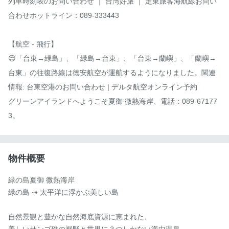
列車時刻表のお問い合わせ ｜ 台湾好旅 ｜ 定東旅客海航線お問い
合わせホットライン：089-333443

【航空 - 飛行】

😊「台東→緑島」、「緑島→台東」、「台東→蘭嶼」、「蘭嶼→
台東」の往復路線は徳安航空が運航するようになりました。関連
情報: 台東空港のお問い合わせ | デルタ航空オンライン予約

グリーンアイランドへようこそ夏御 微熱海岸、電話：089-67177
3。
物件概要
緑の島夏御 微熱海岸

緑の島 ⇢ 太平洋に浮かぶ美しい島

自然景観と豊かな自然海底資源に恵まれた、

美しいサンゴ礁の裾野と世界に３つしかない海中温泉。
