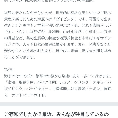
緑島に来たら欠かせないのが、世界的に有名な美しいサンゴ礁の
景色を楽しむための海底への「ダイビング」です。可愛くて生き
生きとした魚群も、世界一深い水中ポストも、どれも素晴らしい
です。さらに、緑島灯台、馬蹄橋、山越え道路、牛頭山、小万里
の長城など、島の生態学的特徴や地形的特徴も非常にエキサイテ
ィングで、人々を自然の驚異に驚かせます。また、光害がなく影
が少ないという地の利もあり、日中はご来光、夜は天の川を眺め
ることができます。

"位置"

港までは車で3分、繁華街の静かな路地にあり、歩いて行けます。

「宿泊、船券予約、バイク予約、シュノーケリング、スキューバ
ダイビング、​​バーベキュー、半潜水艦、朝日温泉クーポン、海釣
り、ナイトツアーガイド」
ご存知でしたか？最近、みんなが注目しているの