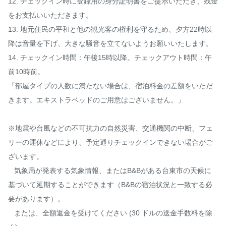
12. チェックイン時に登録用の身分証明書をご提示いただき、残金
をお支払いいただきます。

13. 地元住民の平和と他の観光客の権利を守るため、夕方22時以
降は音量を下げ、大きな騒音を立てないようお願いいたします。

14. チェックイン時間：午後15時以降。チェックアウト時間：午
前10時前。

「部屋タイプの人数に満たない場合は、宿泊料金の差額をいただ
きます。エキストラベッドのご用意はございません。」

※地震や台風などの不可抗力の自然災害、交通機関の中断、フェ
リーの運休などにより、予定通りチェックインできない場合がご
ざいます。

   気象局が発表する気象情報、またはB&Bがある台東市の天候に
基づいて延期することができます（B&Bの宿泊状況と一致する必
要があります）。

   または、全額返金を受けてください (30 ドルの送金手数料を除