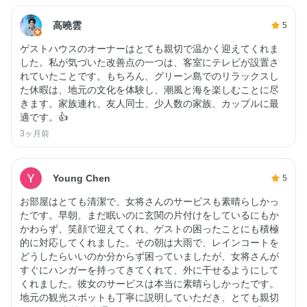
高曉雲
5
ゲストハウスのオーナーはとても親切で温かく迎えてくれま
した。私が気づいた改善点の一つは、客室にテレビが設置さ
れていたことです。もちろん、グリーン島でのリラックスし
た休暇は、地元の文化を体験し、潮風と海を楽しむことに尽
きます。家族連れ、友人同士、少人数の家族、カップルに最
適です。👍
3ヶ月前
Young Chen
5
お部屋はとても清潔で、女将さんのサービスも素晴らしかっ
たです。早朝、まだ眠いのに玄関の片付けをしているにもか
かわらず、笑顔で迎えてくれ、ゲストの困ったことにも積極
的に対応してくれました。その朝は大雨で、レインコートを
どうしたらいいのか分からず困っていましたが、女将さんが
すぐにハンガーを持ってきてくれて、外に干せるようにして
くれました。彼女のサービスは本当に素晴らしかったです。
地元の観光スポットも丁寧に説明していただき、とても親切