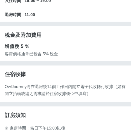
入住時間
15:00
~
19:00
退房時間
11:00
稅金及附加費用
增值稅
5 %
客房價格通常已包含 5% 稅金
住宿收據
OwlJourney將在退房後14個工作日內開立電子代收轉付收據（如有
開立抬頭統編之需求請於住宿收據欄位中填寫）
訂房須知
♕ 進房時間：當日下午15:00以後
