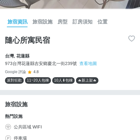
旅宿資訊
旅宿設施
房型
訂房須知
位置
隨心所寓民宿
台灣
,
花蓮縣
973台灣花蓮縣吉安鄉慶北一街239號
查看地圖
Google 評論
4.8
派對狂歡
11~20人包棟
10人⬇包棟
🔥新上架🔥
旅宿設施
熱門設施
公共區域 WIFI
停車場