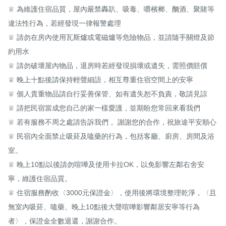
♕ 為維護住宿品質，屋內嚴禁轟趴、吸毒、嚼檳榔、酗酒、聚賭等
違法性行為，若經發現一律報警處理

♕ 請勿在房內使用瓦斯爐或電磁爐等危險物品，並請隨手關燈及節
約用水

♕ 請勿破壞屋內物品，退房時若經發現損壞或遺失，需照價賠償

♕ 晚上十點後請保持輕聲細語，相互尊重住宿空間上的安寧

♕ 個人貴重物品請自行妥善保管、如有遺失恕不負責，敬請見諒

♕ 請把民宿當成您自己的家一樣愛護，並期盼您常回來看我們

♕ 若有服務不周之處請告訴我們， 謝謝您的合作，祝旅途平安順心

♕ 民宿內全面禁止吸菸及嗑藥的行為，包括客廳、廚房、房間及浴
室。

♕ 晚上10點以後請勿喧嘩及使用卡拉OK，以免影響左鄰右舍安
寧，維護住宿品質。

♕ 住宿服務酌收〈3000元保證金〉，使用後將環境整理乾淨，〈且
無室內吸菸、嗑藥、晚上10點後大聲喧嘩影響鄰居安寧等行為
者〉，保證金全數退還，謝謝合作。