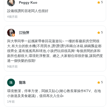
Peggy Kuo
5
設備很讚民宿老闆人也很好
4個月前
江怡萍
5
與大學同學一起攜家帶眷回花蓮遊玩~ 一樓的客廳廚房空間很
大,有大台的飲水機(不用買水,讚!讚!讚!)和兩台冰箱,鍋碗瓢盆都
很齊全,還有搖搖馬和球池,小孩們玩得很高興! 每個房間的床和
廁所也都很大,環境乾淨整潔。總之,大家都住得很舒服,讓我們度
過一個快樂的假期!
9個月前
龍珠
5
環境整潔，停車方便，闆娘又貼心(耐心教長輩操作KTV、在地
小旅遊及美食建議)，值得再次入住👍
1年前