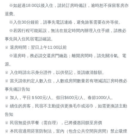
　※如超過18:00以後入住，請於訂房時備註，逾時恕不保留客房亦
退費。

　※入住30分鐘前，請事先電話連絡，避免旅客需要在外等侯。

　※若因行程可能延誤，無法在規定時間內辦理入住手續，請務必
事先與入住民宿電話確認。

♕ 退房時間：翌日上午11:00以前

　※退房時，務必請交還房門鑰匙；離開房間時，請先關冷氣、電
源。

♕ 入住時請出示身分證件，以供登記，並請繳清餘額。

♕ 當天請依約定人數入住，人數或房間數量若有增減請訂房時務必
事先備註告知

♕ 加人，平日＄500元/人、假日$600元/人、春節1000/人。

♕ 續住的房客，民宿不主動提供更換毛巾或浴巾，如需更換請主動
告知

♕ 民宿無提供早餐（需自理），已將優惠回饋至房價

♕ 本民宿適用菸害防制法，室內（包含公共空間與房間）禁止吸煙
