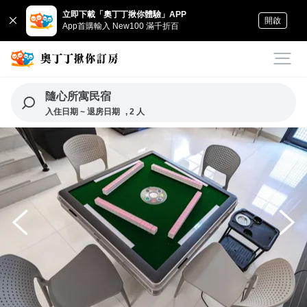
立即下載「奧丁丁揪你體驗」APP
開啟
App首購輸入 New100 滿千折百
隨心所寓民宿
入住日期 ~ 退房日期
, 2 人