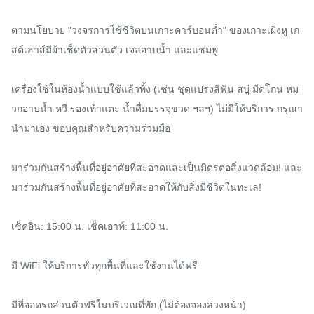
ตามนโยบาย "วงจรการใช้ชีวิตบนเกาะคาร์บอนต่ำ" ของเกาะเผิงหู เก
สต์เฮาส์มีผ้าเช็ดตัวส่วนตัว เจลอาบน้ำ และแชมพู

เครื่องใช้ในห้องน้ำแบบใช้แล้วทิ้ง (เช่น ชุดแปรงสีฟัน สบู่ มีดโกน หม
วกอาบน้ำ หวี รองเท้าแตะ น้ำดื่มบรรจุขวด ฯลฯ) ไม่มีให้บริการ กรุณา
นำมาเอง ขอบคุณสำหรับความร่วมมือ

มาร่วมกันสร้างพื้นที่อยู่อาศัยที่สะอาดและเป็นมิตรต่อสิ่งแวดล้อม! และ
มาร่วมกันสร้างพื้นที่อยู่อาศัยที่สะอาดให้กับสิ่งมีชีวิตในทะเล!

เช็คอิน: 15:00 น. เช็คเอาท์: 11:00 น.

มี WiFi ให้บริการทั่วทุกพื้นที่และใช้งานได้ฟรี

มีที่จอดรถส่วนตัวฟรีในบริเวณที่พัก (ไม่ต้องจองล่วงหน้า)
