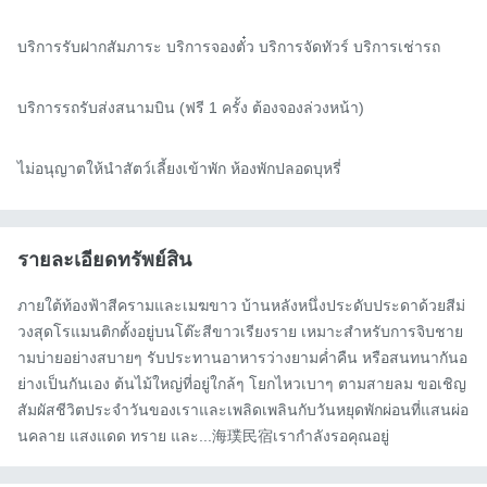
บริการรับฝากสัมภาระ บริการจองตั๋ว บริการจัดทัวร์ บริการเช่ารถ

บริการรถรับส่งสนามบิน (ฟรี 1 ครั้ง ต้องจองล่วงหน้า)

ไม่อนุญาตให้นำสัตว์เลี้ยงเข้าพัก ห้องพักปลอดบุหรี่
รายละเอียดทรัพย์สิน
ภายใต้ท้องฟ้าสีครามและเมฆขาว บ้านหลังหนึ่งประดับประดาด้วยสีม่
วงสุดโรแมนติกตั้งอยู่บนโต๊ะสีขาวเรียงราย เหมาะสำหรับการจิบชาย
ามบ่ายอย่างสบายๆ รับประทานอาหารว่างยามค่ำคืน หรือสนทนากันอ
ย่างเป็นกันเอง ต้นไม้ใหญ่ที่อยู่ใกล้ๆ โยกไหวเบาๆ ตามสายลม ขอเชิญ
สัมผัสชีวิตประจำวันของเราและเพลิดเพลินกับวันหยุดพักผ่อนที่แสนผ่อ
นคลาย แสงแดด ทราย และ...海璞民宿เรากำลังรอคุณอยู่