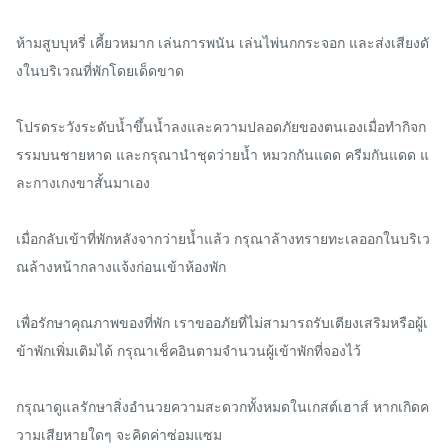
ห้ามสูบบุหรี่ เคี้ยวหมาก เล่นการพนัน เล่นไพ่นกกระจอก และส่งเสียงดั
งในบริเวณที่พักโดยเด็ดขาด

โปรดระวังระดับน้ำขึ้นน้ำลงและความปลอดภัยของตนเองเมื่อทำกิจก
รรมบนชายหาด และกรุณานำชุดว่ายน้ำ หมวกกันแดด ครีมกันแดด แ
ละกางเกงขาสั้นมาเอง

เมื่อกลับเข้าที่พักหลังจากว่ายน้ำแล้ว กรุณาล้างทรายทะเลออกในบริเว
ณล้างหน้ากลางแจ้งก่อนเข้าห้องพัก

เพื่อรักษาคุณภาพของที่พัก เราขออภัยที่ไม่สามารถรับเตียงเสริมหรือผู้เ
ข้าพักเพิ่มเติมได้ กรุณาเช็คอินตามจำนวนผู้เข้าพักที่จองไว้

กรุณาดูแลรักษาสิ่งอำนวยความสะดวกทั้งหมดในเกสต์เฮาส์ หากเกิดค
วามเสียหายใดๆ จะคิดค่าซ่อมแซม
