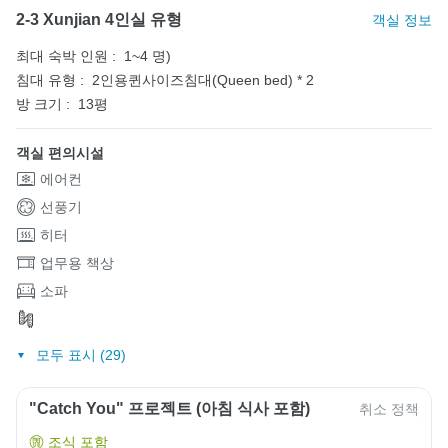
2-3 Xunjian 4인실 유형
객실 정보
최대 숙박 인원 :
1~4 명)
침대 유형 :
2인용퀸사이즈침대(Queen bed) * 2
방 크기 :
13평
객실 편의시설
에어컨
선풍기
히터
업무용 책상
소파
모두 표시 (29)
"Catch You" 프로젝트 (아침 식사 포함)
취소 정책
조식 포함