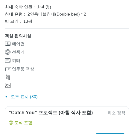
최대 숙박 인원 :
1~4 명)
침대 유형 :
2인용더블침대(Double bed) * 2
방 크기 :
13평
객실 편의시설
에어컨
선풍기
히터
업무용 책상
모두 표시 (30)
"Catch You" 프로젝트 (아침 식사 포함)
취소 정책
조식 포함