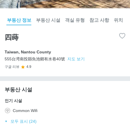
부동산 정보
부동산 시설
객실 유형
참고 사항
위치
四蒔
Taiwan
,
Nantou County
555台湾南投縣魚池鄉有水巷40號
지도 보기
구글 리뷰
4.9
부동산 시설
인기 시설
Common Wifi
모두 표시 (24)