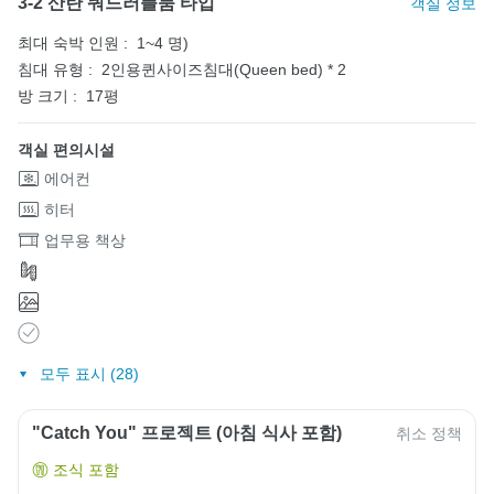
3-2 산란 쿼드러플룸 타입
객실 정보
최대 숙박 인원 :
1~4 명)
침대 유형 :
2인용퀸사이즈침대(Queen bed) * 2
방 크기 :
17평
객실 편의시설
에어컨
히터
업무용 책상
모두 표시 (28)
"Catch You" 프로젝트 (아침 식사 포함)
취소 정책
조식 포함