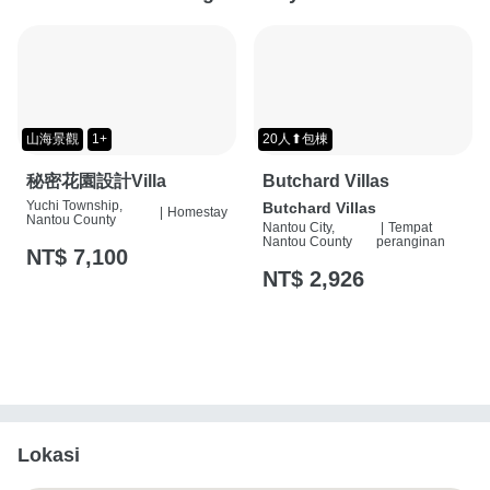
山海景觀
1+
20人⬆包棟
秘密花園設計Villa
Butchard Villas
Yuchi Township,
Butchard Villas
|
Homestay
Nantou County
Nantou City,
|
Tempat
Nantou County
peranginan
NT$ 7,100
NT$ 2,926
Lokasi