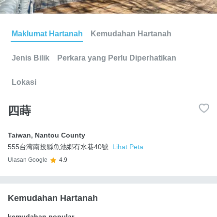
Maklumat Hartanah
Kemudahan Hartanah
Jenis Bilik
Perkara yang Perlu Diperhatikan
Lokasi
四蒔
Taiwan
,
Nantou County
555台湾南投縣魚池鄉有水巷40號
Lihat Peta
Ulasan Google
4.9
Kemudahan Hartanah
kemudahan popular