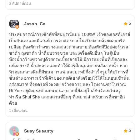
3 สัปดาห์ก่อน
Jason. Cc
5
ประสบการณ์การเข้าพักที่สมบูรณ์แบบ 100%!! เจ้าของเกสต์เฮาส์
เป็นกันเองและมีเสน่ห์ การตกแต่งภายในเรียบง่ายด้วยคอนกรีต
เปลือย ห้องพักกว้างขวางและสะดวกสบาย ห้องพักมีป๊อปคอร์นรส
ชาดำ ถุงชาดำ น้ำดื่มบรรจุขวด และเครื่องดื่มอื่นๆ ในตู้เย็น
ห้องน้ำกว้างขวางปูด้วยกระเบื้องลายไม้ มีการแบ่งพื้นที่เปียกและ
แห้งอย่างดี น้ำสะอาดและทำให้ผิวรู้สึกนุ่มสบายหลังอาบน้ำ หาก
หิวตอนกลางคืนก็มีขนม กาแฟ และบะหมี่กึ่งสำเร็จรูปให้บริการที่
ชั้นล่าง อาหารเช้าที่เจ้าของเกสต์เฮาส์เตรียมไว้ให้ในตอนเช้านั้น
อร่อยมาก! ที่จอดรถที่ Si Shi กว้างขวาง และโรงงานชาโบราณ
Ri Yue อยู่ฝั่งตรงข้ามถนน นอกจากนี้ยังอยู่ใกล้กับวัดเหวินหวู่
ท่าเรือ Shui She และสถานที่อื่นๆ ที่เหมาะสำหรับการดื่มชาอีก
ด้วย
1 เดือนก่อน
Susy Susanty
5