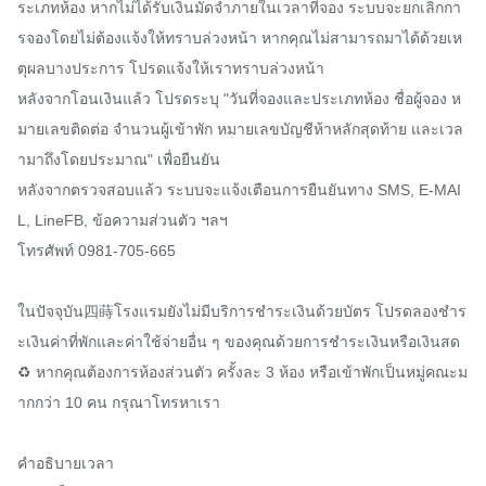
ระเภทห้อง หากไม่ได้รับเงินมัดจำภายในเวลาที่จอง ระบบจะยกเลิกกา
รจองโดยไม่ต้องแจ้งให้ทราบล่วงหน้า หากคุณไม่สามารถมาได้ด้วยเห
ตุผลบางประการ โปรดแจ้งให้เราทราบล่วงหน้า

หลังจากโอนเงินแล้ว โปรดระบุ "วันที่จองและประเภทห้อง ชื่อผู้จอง ห
มายเลขติดต่อ จำนวนผู้เข้าพัก หมายเลขบัญชีห้าหลักสุดท้าย และเวล
ามาถึงโดยประมาณ" เพื่อยืนยัน

หลังจากตรวจสอบแล้ว ระบบจะแจ้งเตือนการยืนยันทาง SMS, E-MAI
L, LineFB, ข้อความส่วนตัว ฯลฯ

โทรศัพท์ 0981-705-665

ในปัจจุบัน四蒔โรงแรมยังไม่มีบริการชำระเงินด้วยบัตร โปรดลองชำร
ะเงินค่าที่พักและค่าใช้จ่ายอื่น ๆ ของคุณด้วยการชำระเงินหรือเงินสด

♻ หากคุณต้องการห้องส่วนตัว ครั้งละ 3 ห้อง หรือเข้าพักเป็นหมู่คณะม
ากกว่า 10 คน กรุณาโทรหาเรา

คำอธิบายเวลา
