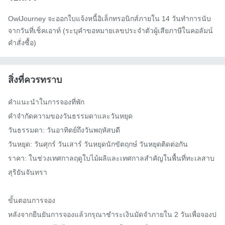
OwlJourney จะออกใบแจ้งหนี้อิเล็กทรอนิกส์ภายใน 14 วันทำการนับ
จากวันที่เช็คเอาท์ (ระบุคำขอหมายเลขประจำตัวผู้เสียภาษีในคอลัมน์
คำสั่งซื้อ)
สิ่งที่ควรทราบ
คำแนะนำในการจองที่พัก

คำจำกัดความของวันธรรมดาและวันหยุด

วันธรรมดา: วันอาทิตย์ถึงวันพฤหัสบดี

วันหยุด: วันศุกร์ วันเสาร์ วันหยุดนักขัตฤกษ์ วันหยุดติดต่อกัน

ราคา: ในช่วงเทศกาลฤดูใบไม้ผลิและเทศกาลสำคัญในพื้นที่ทะเลสาบ
สุริยันจันทรา

ขั้นตอนการจอง

หลังจากยืนยันการจองแล้วกรุณาชำระเงินมัดจำภายใน 2 วันเพื่อจองป