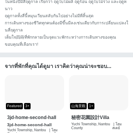
ในหนึ่งปีมีสี่ฤดูกาล เรียกว่า ฤดูใบไม้ผลิ ฤดูร้อน ฤดูใบไม้ร่วง และฤดูห
นาว

ฤดูกาลทั้งสี่นี้หมุนเวียนสลับกันไปอย่างไม่มีที่สิ้นสุด

การเดินทางของชีวิตทุกคนต้องมีขึ้นมีลงเช่นเดียวกับการเปลี่ยนแปลงใ
นสี่ฤดูกาล

เต็มใจ四蒔ที่พักกลายเป็นจุดแวะพักระหว่างการเดินทางของคุณ

ขอบคุณที่เลือกเรา!
จากที่พักที่คุณได้ดูมา เราคิดว่าคุณน่าจะชอบ...
Featured
3+
山海景觀
1+
3jd-home-second-hall
秘密花園設計Villa
Yuchi Township, Nantou
|
โฮม
3jd-home-second-hall
County
สเตย์
Yuchi Township, Nantou
|
โฮม