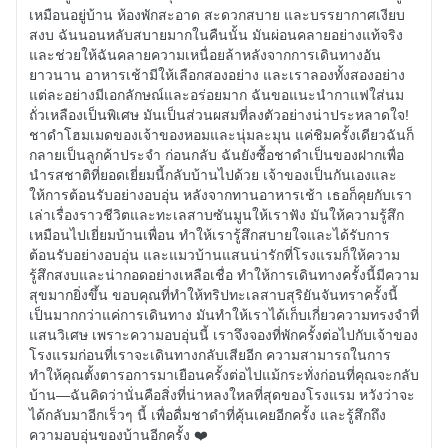
เหมือนอยู่บ้าน ห้องพักสะอาด สะดวกสบาย และบรรยากาศเงียบ
สงบ ฉันนอนหลับสบายมากในคืนนั้น มันผ่อนคลายอย่างแท้จริง
และช่วยให้ฉันคลายความเหนื่อยล้าหลังจากการเดินทางอัน
ยาวนาน อาหารเช้ามีให้เลือกสองอย่าง และเราลองทั้งสองอย่าง
แต่ละอย่างมีเอกลักษณ์และอร่อยมาก ฉันขอแนะนำกาแฟใส่นม
ถั่วเหลืองเป็นพิเศษ มันเป็นส่วนผสมที่ลงตัวอย่างน่าประหลาดใจ!
ชาดำโฮมเมดของเจ้าของหอมและนุ่มละมุน แค่ชิมครั้งเดียวฉันก็
กลายเป็นลูกค้าประจำ ก่อนกลับ ฉันยังซื้อชาดำเป็นของฝากเพื่อ
นำรสชาติที่ยอดเยี่ยมนี้กลับบ้านไปด้วย เจ้าของเป็นกันเองและ
ให้การต้อนรับอย่างอบอุ่น หลังจากทานอาหารเช้า เธอก็คุยกับเรา
เล่าเรื่องราวชีวิตและทะเลสาบซันมูนให้เราฟัง มันให้ความรู้สึก
เหมือนไปเยี่ยมบ้านเพื่อน ทำให้เรารู้สึกสบายใจและได้รับการ
ต้อนรับอย่างอบอุ่น และแมวบ้านแสนน่ารักที่โรงแรมก็ให้ความ
รู้สึกสงบและน่ากอดอย่างเหลือเชื่อ ทำให้การเดินทางครั้งนี้มีความ
สุขมากยิ่งขึ้น ขอบคุณที่ทำให้ทริปทะเลสาบสุริยันจันทราครั้งนี้
เป็นมากกว่าแค่การเดินทาง มันทำให้เราได้เก็บเกี่ยวความทรงจำที่
แสนวิเศษ เพราะความอบอุ่นนี้ เราจึงจองที่พักครั้งต่อไปกับเจ้าของ
โรงแรมก่อนที่เราจะเดินทางกลับเสียอีก ความสามารถในการ
ทำให้คุณตั้งตารอการมาเยือนครั้งต่อไปแม้กระทั่งก่อนที่คุณจะกลับ
บ้าน—ฉันคิดว่านั่นคือสิ่งที่น่าหลงใหลที่สุดของโรงแรม หวังว่าจะ
ได้กลับมาอีกเร็วๆ นี้ เพื่อดื่มชาดำที่คุ้นเคยอีกครั้ง และรู้สึกถึง
ความอบอุ่นของบ้านอีกครั้ง ❤️