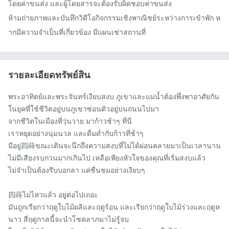
โดยค่าขนส่ง และผู้โดยสารจะต้องรับผิดชอบค่าขนส่ง

ห้ามถ่ายภาพและบันทึกวิดีโอกิจกรรมเชิงพาณิชย์ระหว่างการเข้าพัก ห
ากมีความจำเป็นที่เกี่ยวข้อง มีแผนเช่าสถานที่
รายละเอียดทรัพย์สิน
พระอาทิตย์และพระจันทร์เงียบสงบ ภูเขาและแม่น้ำต้องพึ่งพาอาศัยกัน

ในยุคที่ใช้ชีวิตอยู่บนภูเขาซ่อนตัวอยู่บนถนนไปมา

จากชีวิตในเมืองที่วุ่นวาย มาก้าวช้าๆ ที่นี่

เราหยุดอย่างนุ่มนวล และดื่มด่ำกับก้าวที่ช้าๆ

มีอยู่四蒔ขณะเดินจะนึกถึงความสงบที่ไม่ได้ผ่อนคลายมาเป็นเวลานาน

ไม่มีเสียงรบกวนมากเกินไป เหลือเพียงหัวใจของคุณที่เริ่มสงบแล้ว

ไม่จำเป็นต้องรีบบอกลา แค่ชื่นชมอย่างเงียบๆ

四蒔ไม่ไหวแล้ว อยู่ต่อไปเถอะ

มันถูกเรียกว่าฤดูใบไม้ผลิและฤดูร้อน และเรียกว่าฤดูใบไม้ร่วงและฤดูห
นาว สี่ฤดูกาลนี้จะนำโชคลาภมาไม่รู้จบ
