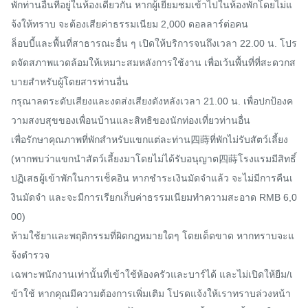
พักท่านอื่นที่อยู่ในห้องเดียวกัน หากผู้เยี่ยมชมเข้าไปในห้องพักโดยไม่แ
จ้งให้ทราบ จะต้องเสียค่าธรรมเนียม 2,000 ดอลลาร์ต่อคน

ล็อบบี้และพื้นที่สาธารณะอื่น ๆ เปิดให้บริการจนถึงเวลา 22.00 น. โปร
ดจัดสภาพแวดล้อมให้เหมาะสมหลังการใช้งาน เพื่อเว้นพื้นที่ที่สะดวกส
บายสำหรับผู้โดยสารท่านอื่น

กรุณาลดระดับเสียงและงดส่งเสียงดังหลังเวลา 21.00 น. เพื่อปกป้องค
วามสงบสุขของเพื่อนบ้านและสิทธิของนักท่องเที่ยวท่านอื่น

เพื่อรักษาคุณภาพที่พักสำหรับแขกแต่ละท่าน四蒔ที่พักไม่รับสัตว์เลี้ยง 
(หากพบว่าแขกนำสัตว์เลี้ยงมาโดยไม่ได้รับอนุญาต四蒔โรงแรมมีสิทธิ์
ปฏิเสธผู้เข้าพักในการเช็คอิน หากชำระเงินมัดจำแล้ว จะไม่มีการคืนเ
งินมัดจำ และจะมีการเรียกเก็บค่าธรรมเนียมทำความสะอาด RMB 6,0
00)

ห้ามใช้ยาและพฤติกรรมที่ผิดกฎหมายใดๆ โดยเด็ดขาด หากทราบจะแ
จ้งตำรวจ

เฉพาะพนักงานเท่านั้นที่เข้าใช้ห้องครัวและบาร์ได้ และไม่เปิดให้ยืม/เ
ข้าใช้ หากคุณมีความต้องการเพิ่มเติม โปรดแจ้งให้เราทราบล่วงหน้า
