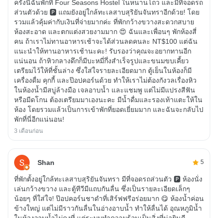
ครั้งนี้ฉันพักที่ Four Seasons Hostel ในหนานโถว และมีที่จอดรถ
ส่วนตัวด้วย 🅿️ แถมยังอยู่ใกล้ทะเลสาบสุริยันจันทราอีกด้วย! โดย
รวมแล้วคุ้มค่ากับเงินที่จ่ายมากค่ะ ที่พักกว้างขวางสะดวกสบาย
ห้องสะอาด และตกแต่งสวยงามมาก 😍 ฉันและเพื่อนๆ พักห้องสี่
คน ถ้าเราไม่ทานอาหารเช้าจะได้ส่วนลดคนละ NT$100 แต่ฉัน
แนะนำให้ทานอาหารเช้านะคะ! รับรองว่าคุณจะอยากทานอีก
แน่นอน ถ้าหิวกลางดึกก็มีบะหมี่กึ่งสำเร็จรูปและขนมขบเคี้ยว
เตรียมไว้ให้ที่ชั้นล่าง ซึ่งใส่ใจรายละเอียดมาก ตู้เย็นในห้องก็มี
เครื่องดื่ม คุกกี้ และป๊อปคอร์นด้วย ทำให้เราไม่ต้องกังวลเรื่องหิว
ในห้องน้ำมีสบู่ล้างมือ เจลอาบน้ำ และแชมพู แต่ไม่มีแปรงสีฟัน
หรือมีดโกน ต้องเตรียมมาเองนะคะ มีน้ำดื่มและรองเท้าแตะให้ใน
ห้อง โดยรวมแล้วเป็นการเข้าพักที่ยอดเยี่ยมมาก และฉันจะกลับไป
พักที่นี่อีกแน่นอน!
3 เดือนก่อน
Shan
5
ที่พักตั้งอยู่ใกล้ทะเลสาบสุริยันจันทรา มีที่จอดรถส่วนตัว 🅿️ ห้องนั่ง
เล่นกว้างขวาง และตู้ทีวีมีแถบกันลื่น ซึ่งเป็นรายละเอียดเล็กๆ
น้อยๆ ที่ใส่ใจ! ป๊อปคอร์นชาดำที่เสิร์ฟฟรีอร่อยมาก 😋 ห้องน้ำค่อน
ข้างใหญ่ แต่ไม่มีราวกันลื่นในอ่างอาบน้ำ ทำให้ลื่นได้ อุณหภูมิน้ำ
ในห้องอาบน้ำไม่คงที่ แต่ระบบทำความร้อนเป็นสิ่งที่น่ายินดี