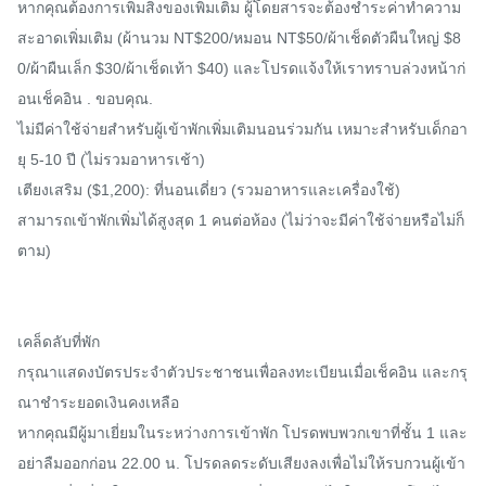
หากคุณต้องการเพิ่มสิ่งของเพิ่มเติม ผู้โดยสารจะต้องชำระค่าทำความ
สะอาดเพิ่มเติม (ผ้านวม NT$200/หมอน NT$50/ผ้าเช็ดตัวผืนใหญ่ $8
0/ผ้าผืนเล็ก $30/ผ้าเช็ดเท้า $40) และโปรดแจ้งให้เราทราบล่วงหน้าก่
อนเช็คอิน . ขอบคุณ.

ไม่มีค่าใช้จ่ายสำหรับผู้เข้าพักเพิ่มเติมนอนร่วมกัน เหมาะสำหรับเด็กอา
ยุ 5-10 ปี (ไม่รวมอาหารเช้า)

เตียงเสริม ($1,200): ที่นอนเดี่ยว (รวมอาหารและเครื่องใช้)

สามารถเข้าพักเพิ่มได้สูงสุด 1 คนต่อห้อง (ไม่ว่าจะมีค่าใช้จ่ายหรือไม่ก็
ตาม)

เคล็ดลับที่พัก

กรุณาแสดงบัตรประจำตัวประชาชนเพื่อลงทะเบียนเมื่อเช็คอิน และกรุ
ณาชำระยอดเงินคงเหลือ

หากคุณมีผู้มาเยี่ยมในระหว่างการเข้าพัก โปรดพบพวกเขาที่ชั้น 1 และ
อย่าลืมออกก่อน 22.00 น. โปรดลดระดับเสียงลงเพื่อไม่ให้รบกวนผู้เข้า