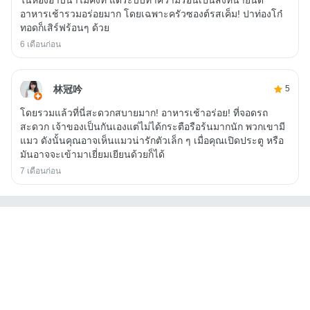
อาหารเช้ารวมอร่อยมาก โดยเฉพาะครัวซองต์รสเค็ม! ปาท่องโก๋
ทอดก็เสิร์ฟร้อนๆ ด้วย
6 เดือนก่อน
林冠吟
5
โดยรวมแล้วที่นี่สะดวกสบายมาก! อาหารเช้าอร่อย! ที่จอดรถ
สะดวก เจ้าของเป็นกันเองแต่ไม่ได้กระตือรือร้นมากนัก พวกเขามี
แมว ดังนั้นคุณอาจเห็นแมวน่ารักตัวเล็ก ๆ เมื่อคุณเปิดประตู หรือ
มันอาจจะเข้ามาเยี่ยมเยียนด้วยก็ได้
7 เดือนก่อน