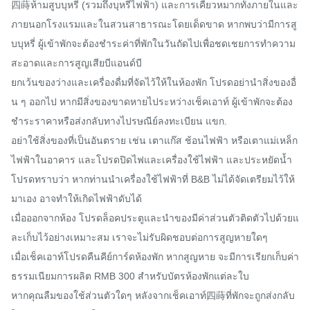
四蒔ห้ามสูบบุหรี่ (รวมถึงบุหรี่ไฟฟ้า) และการเคี้ยวหมากทั้งภายในและ
ภายนอกโรงแรมและในสวนสาธารณะโดยเด็ดขาด หากพบว่ามีการสู
บบุหรี่ ผู้เข้าพักจะต้องชำระค่าที่พักในวันถัดไปเพื่อชดเชยการทำความ
สะอาดและการสูญเสียบีแอนด์บี

ยกเว้นของว่างและเครื่องดื่มที่จัดไว้ให้ในห้องพัก โปรดอย่านำสิ่งของอื่
น ๆ ออกไป หากมีสิ่งของขาดหายไประหว่างเช็คเอาท์ ผู้เข้าพักจะต้อง
ชำระราคาหรือส่งกลับทางไปรษณีย์ลงทะเบียน แขก.

อย่าใช้สิ่งของที่เป็นอันตราย เช่น เตาแก๊ส ช้อนไฟฟ้า หรือเตาแม่เหล็ก
ไฟฟ้าในอาคาร และโปรดปิดไฟและเครื่องใช้ไฟฟ้า และประหยัดน้ำ

โปรดทราบว่า หากท่านนำเครื่องใช้ไฟฟ้าที่ B&B ไม่ได้จัดเตรียมไว้ให้
มาเอง อาจทำให้เกิดไฟฟ้าดับได้

เมื่อออกจากห้อง โปรดล็อคประตูและนำของมีค่าส่วนตัวติดตัวไปด้วยแ
ละเก็บไว้อย่างเหมาะสม เราจะไม่รับผิดชอบต่อการสูญหายใดๆ

เมื่อเช็คเอาท์โปรดคืนคีย์การ์ดห้องพัก หากสูญหาย จะมีการเรียกเก็บค่า
ธรรมเนียมการผลิต RMB 300 สำหรับบัตรห้องพักแต่ละใบ

หากคุณลืมของใช้ส่วนตัวใดๆ หลังจากเช็คเอาท์四蒔ที่พักจะถูกส่งกลับ