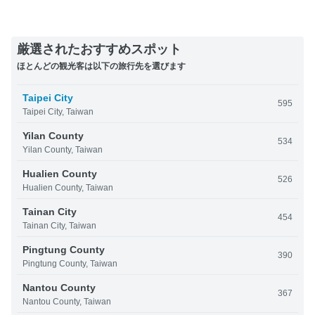
厳選されたおすすめスポット
ほとんどの観光客は以下の旅行先を選びます
Taipei City
595
Taipei City, Taiwan
Yilan County
534
Yilan County, Taiwan
Hualien County
526
Hualien County, Taiwan
Tainan City
454
Tainan City, Taiwan
Pingtung County
390
Pingtung County, Taiwan
Nantou County
367
Nantou County, Taiwan