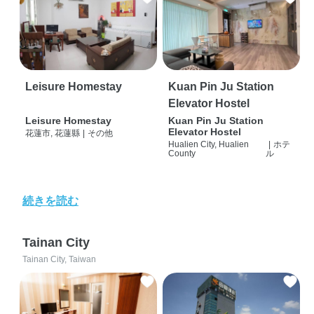
Leisure Homestay
Kuan Pin Ju Station
Elevator Hostel
Leisure Homestay
Kuan Pin Ju Station
Elevator Hostel
花蓮市, 花蓮縣
|
その他
Hualien City, Hualien
|
ホテ
County
ル
続きを読む
Tainan City
Tainan City, Taiwan