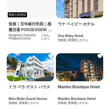
獨旅主題專區
恆春｜百年銀行民宿｜感
ウナ ベイビー ホテル
覺活著 POSSESSION |
背包客棧 | 恆春必住特色
Hengchun Township,
|
みん
Una Baby Hotel
Pingtung County
しゅく
恆春鎮, 屏東縣
|
ホテル
旅店 | HOSTEL |
ミラ ベラ ゲスト ハウス
Mambo Boutique Hotel
Mira Bella Guest House
Mambo Boutique Hotel
恆春鎮, 屏東縣
|
ホテル
恆春鎮, 屏東縣
|
ホテル