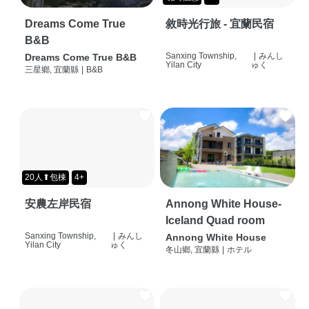
Dreams Come True
敘時光行旅 - 宜蘭民宿
B&B
Sanxing Township,
|
みんし
Dreams Come True B&B
Yilan City
ゅく
三星鄉, 宜蘭縣
|
B&B
20人⬆包棟
4+
安農左岸民宿
Annong White House-
Iceland Quad room
Sanxing Township,
|
みんし
Annong White House
Yilan City
ゅく
冬山鄉, 宜蘭縣
|
ホテル