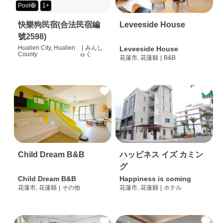
Pool🛟
1+
快樂狗民宿(合法民宿編
Leveeside House
號2598)
Hualien City, Hualien
|
みんし
Leveeside House
County
ゅく
花蓮市, 花蓮縣
|
B&B
Child Dream B&B
ハッピネス イズ カミン
グ
Child Dream B&B
Happiness is coming
花蓮市, 花蓮縣
|
その他
花蓮市, 花蓮縣
|
ホテル