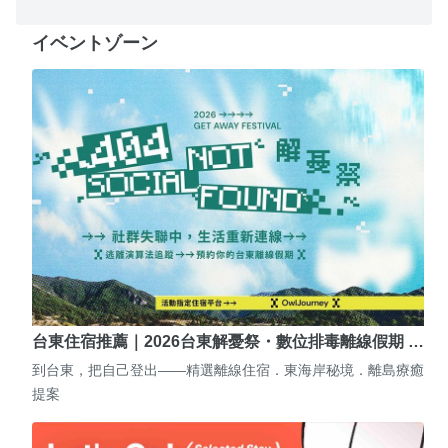
イベントゾーン
台東住宿推薦｜2026台東解憂祭・數位排毒離線假期 …
到台東，把自己登出——精選離線住宿．東海岸秘境．離島療癒
提案