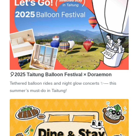
🎈2025 Taitung Balloon Festival × Doraemon
Tethered balloon rides and night glow concerts ✨— this
summer’s must-do in Taitung!