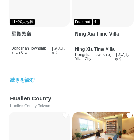
11~20人包棟
Featured
4+
星賞民宿
Ning Xia Time Villa
Dongshan Township,
|
みんし
Ning Xia Time Villa
Yilan City
ゅく
Dongshan Township,
|
みんし
Yilan City
ゅく
続きを読む
Hualien County
Hualien County, Taiwan