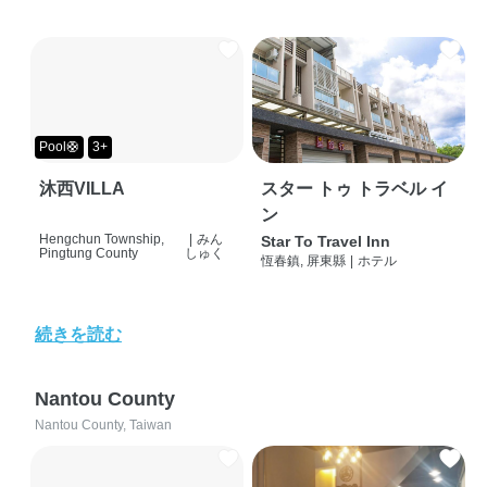
Pool🛟
3+
沐西VILLA
スター トゥ トラベル イ
ン
Hengchun Township,
|
みん
Star To Travel Inn
Pingtung County
しゅく
恆春鎮, 屏東縣
|
ホテル
続きを読む
Nantou County
Nantou County, Taiwan