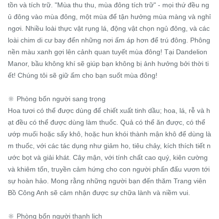
tồn và tích trữ. "Mùa thu thu, mùa đông tích trữ" - mọi thứ đều ng
ủ đông vào mùa đông, một mùa để tận hưởng mùa màng và nghỉ 
ngơi. Nhiều loài thực vật rụng lá, động vật chọn ngủ đông, và các 
loài chim di cư bay đến những nơi ấm áp hơn để trú đông. Phông 
nền màu xanh gợi lên cảnh quan tuyết mùa đông! Tại Dandelion 
Manor, bầu không khí sẽ giúp bạn không bị ảnh hưởng bởi thời ti
ết! Chúng tôi sẽ giữ ấm cho bạn suốt mùa đông!

🔆 Phòng bốn người sang trọng

Hoa tươi có thể được dùng để chiết xuất tinh dầu; hoa, lá, rễ và h
ạt đều có thể được dùng làm thuốc. Quả có thể ăn được, có thể 
ướp muối hoặc sấy khô, hoặc hun khói thành mận khô để dùng là
m thuốc, với các tác dụng như giảm ho, tiêu chảy, kích thích tiết n
ước bọt và giải khát. Cây mận, với tính chất cao quý, kiên cường 
và khiêm tốn, truyền cảm hứng cho con người phấn đấu vươn tới 
sự hoàn hảo. Mong rằng những người bạn đến thăm Trang viên 
Bồ Công Anh sẽ cảm nhận được sự chữa lành và niềm vui.

🔆 Phòng bốn người thanh lịch
