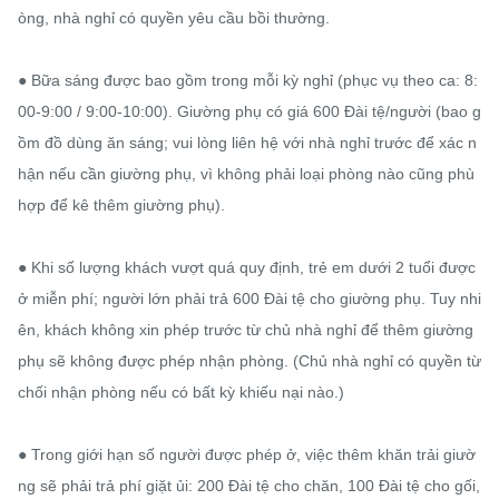
òng, nhà nghỉ có quyền yêu cầu bồi thường.

● Bữa sáng được bao gồm trong mỗi kỳ nghỉ (phục vụ theo ca: 8:
00-9:00 / 9:00-10:00). Giường phụ có giá 600 Đài tệ/người (bao g
ồm đồ dùng ăn sáng; vui lòng liên hệ với nhà nghỉ trước để xác n
hận nếu cần giường phụ, vì không phải loại phòng nào cũng phù 
hợp để kê thêm giường phụ).

● Khi số lượng khách vượt quá quy định, trẻ em dưới 2 tuổi được 
ở miễn phí; người lớn phải trả 600 Đài tệ cho giường phụ. Tuy nhi
ên, khách không xin phép trước từ chủ nhà nghỉ để thêm giường 
phụ sẽ không được phép nhận phòng. (Chủ nhà nghỉ có quyền từ 
chối nhận phòng nếu có bất kỳ khiếu nại nào.)

● Trong giới hạn số người được phép ở, việc thêm khăn trải giườ
ng sẽ phải trả phí giặt ủi: 200 Đài tệ cho chăn, 100 Đài tệ cho gối, 