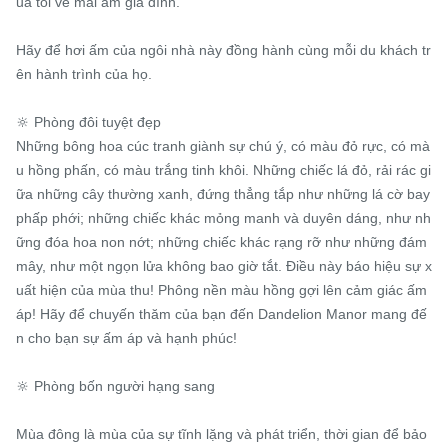
ủa tôi về mái ấm gia đình.

Hãy để hơi ấm của ngôi nhà này đồng hành cùng mỗi du khách tr
ên hành trình của họ.

🔆 Phòng đôi tuyệt đẹp

Những bông hoa cúc tranh giành sự chú ý, có màu đỏ rực, có mà
u hồng phấn, có màu trắng tinh khôi. Những chiếc lá đỏ, rải rác gi
ữa những cây thường xanh, đứng thẳng tắp như những lá cờ bay 
phấp phới; những chiếc khác mỏng manh và duyên dáng, như nh
ững đóa hoa non nớt; những chiếc khác rạng rỡ như những đám 
mây, như một ngọn lửa không bao giờ tắt. Điều này báo hiệu sự x
uất hiện của mùa thu! Phông nền màu hồng gợi lên cảm giác ấm 
áp! Hãy để chuyến thăm của bạn đến Dandelion Manor mang đế
n cho bạn sự ấm áp và hạnh phúc!

🔆 Phòng bốn người hạng sang

Mùa đông là mùa của sự tĩnh lặng và phát triển, thời gian để bảo 