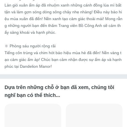
Làn gió xuân ấm áp đã nhuộm xanh những cánh đồng lúa mì bất 
tận và làm gợn sóng dòng sông chảy nhẹ nhàng! Điều này báo hi
ệu mùa xuân đã đến! Nền xanh tạo cảm giác thoải mái! Mong rằn
g những người bạn đến thăm Trang viên Bồ Công Anh sẽ cảm th
ấy sảng khoái và hạnh phúc.

🔆 Phòng sáu người rộng rãi

Tiếng côn trùng và chim hót báo hiệu mùa hè đã đến! Nền vàng t
ạo cảm giác ấm áp! Chúc bạn cảm nhận được sự ấm áp và hạnh 
phúc tại Dandelion Manor!
Dựa trên những chỗ ở bạn đã xem, chúng tôi
nghĩ bạn có thể thích...