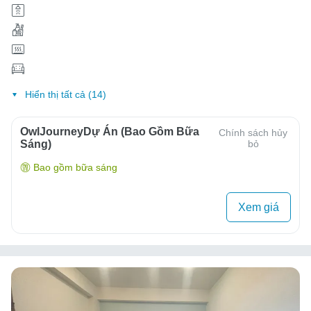
Hiển thị tất cả (14)
OwlJourneyDự Án (Bao Gồm Bữa
Chính sách hủy
Sáng)
bỏ
Bao gồm bữa sáng
Xem giá