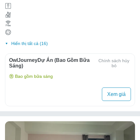
Hiển thị tất cả (16)
OwlJourneyDự Án (Bao Gồm Bữa
Chính sách hủy
Sáng)
bỏ
Bao gồm bữa sáng
Xem giá