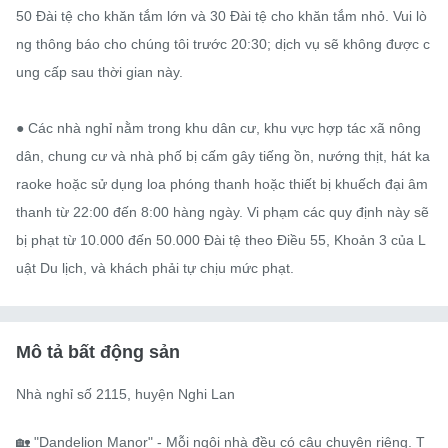
50 Đài tệ cho khăn tắm lớn và 30 Đài tệ cho khăn tắm nhỏ. Vui lò
ng thông báo cho chúng tôi trước 20:30; dịch vụ sẽ không được c
ung cấp sau thời gian này.

● Các nhà nghỉ nằm trong khu dân cư, khu vực hợp tác xã nông 
dân, chung cư và nhà phố bị cấm gây tiếng ồn, nướng thịt, hát ka
raoke hoặc sử dụng loa phóng thanh hoặc thiết bị khuếch đại âm 
thanh từ 22:00 đến 8:00 hàng ngày. Vi phạm các quy định này sẽ 
bị phạt từ 10.000 đến 50.000 Đài tệ theo Điều 55, Khoản 3 của L
uật Du lịch, và khách phải tự chịu mức phạt.
Mô tả bất động sản
Nhà nghỉ số 2115, huyện Nghi Lan

🏡 "Dandelion Manor" - Mỗi ngôi nhà đều có câu chuyện riêng. T