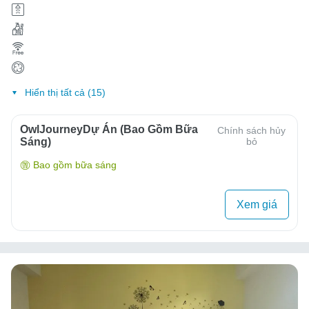
Hiển thị tất cả (15)
OwlJourneyDự Án (Bao Gồm Bữa
Chính sách hủy
Sáng)
bỏ
Bao gồm bữa sáng
Xem giá