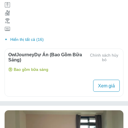
Hiển thị tất cả (16)
OwlJourneyDự Án (Bao Gồm Bữa
Chính sách hủy
Sáng)
bỏ
Bao gồm bữa sáng
Xem giá