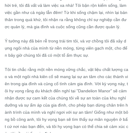
hời trẻ, tôi đã vất vả làm việc xa nhà! Tôi bận rộn kiếm sống, làm 
việc gần như cả ngày lẫn đêm! Từ khi sống chậm lại, nhìn lại bản 
thân trong quá khứ, tôi nhận ra rằng không chỉ sự nghiệp cần đư
ợc quản lý, mà gia đình và cuộc sống cũng cần được quản lý.

Ý tưởng này đã bén rễ trong trái tim tôi, và vợ chồng tôi đã xây d
ựng ngôi nhà của mình từ nền móng, từng viên gạch một, cho đế
n bây giờ chúng tôi đã có một tổ ấm thực sự.

Tôi tin chắc rằng một nền móng vững chắc, vật liệu chất lượng ca
o và một ngôi nhà kiên cố sẽ mang lại sự an tâm cho các thành vi
ên trong gia đình và củng cố tình cảm gia đình. Với kỳ vọng này, t
ôi hy vọng rằng du khách đến nghỉ tại "Dandelion Manor" sẽ cảm 
nhận được sự cam kết của chúng tôi về sự an toàn của khu nghỉ 
dưỡng và sự ấm áp của gia đình, cho phép bạn dừng chân trên h
ành trình của mình và nghỉ ngơi với sự an tâm! Giống như một bô
ng bồ công anh, tôi hy vọng bạn sẽ tìm thấy sự mãn nguyện ở bấ
t cứ nơi nào bạn đến, và tôi hy vọng bạn có thể chia sẻ cảm xúc c