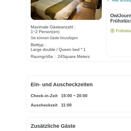
OwlJourn
Frühstüc
Maximale Gästeanzahl :
Frühstüc
1~2 Person(en)
Sie können Gäste hinzufügen
Betttyp :
Large double / Queen bed * 1
Raumgröße :
24Square Meters
Ein- und Auscheckzeiten
Check-in-Zeit
15:00
~
20:00
Auscheckzeit
11:00
Zusätzliche Gäste