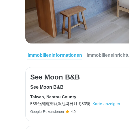
Immobilieninformationen
Immobilieneinrich
See Moon B&B
See Moon B&B
Taiwan
,
Nantou County
555台灣南投縣魚池鄉日月街83號
Karte anzeigen
Google-Rezensionen
4.9