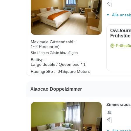
Alle anzei
OwlJourn
Frühstüc
Maximale Gästeanzahl :
Frühstüc
1~2 Person(en)
Sie können Gäste hinzufügen
Betttyp :
Large double / Queen bed * 1
Raumgröße :
34Square Meters
Xiaocao Doppelzimmer
Zimmerauss
Alle anzei