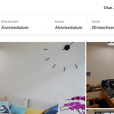
Chat 
Einchecken
Kasse
Gäste
-
Anreisedatum
Abreisedatum
2Erwachsen