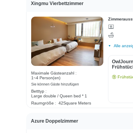
Xingmu Vierbettzimmer
Zimmerauss
Alle anzei
OwlJourn
Frühstüc
Maximale Gästeanzahl :
Frühstüc
1~4 Person(en)
Sie können Gäste hinzufügen
Betttyp :
Large double / Queen bed * 1
Raumgröße :
42Square Meters
Azure Doppelzimmer