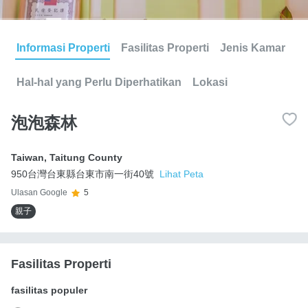
Informasi Properti
Fasilitas Properti
Jenis Kamar
Hal-hal yang Perlu Diperhatikan
Lokasi
泡泡森林
Taiwan
,
Taitung County
950台灣台東縣台東市南一街40號
Lihat Peta
Ulasan Google
5
親子
Fasilitas Properti
fasilitas populer