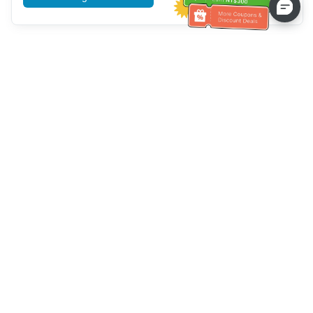
Bantuan Layanan Pelanggan
Hubungi kami：
+886-2-6610-0183
(Ramah bagi lansia)
Nomor Faks：
+886-2-6610-0185
Jam kerja kantor：
Hari kerja 10:00 ~ 18:30