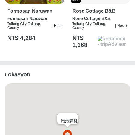
Formosan Naruwan
Rose Cottage B&B
Formosan Naruwan
Rose Cottage B&B
Taitung City, Taitung
Taitung City, Taitung
|
Hotel
|
Hostel
County
County
NT$ 4,284
NT$
1,368
Lokasyon
泡泡森林