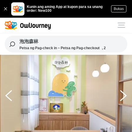
Kunin ang aming App at kupon para sa unang
Bukas
order: New100
泡泡森林
Petsa ng Pag-check in ~ Petsa ng Pag-checkout
, 2