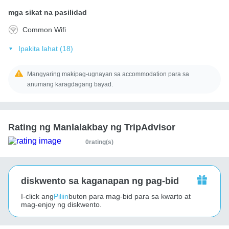
mga sikat na pasilidad
Common Wifi
Ipakita lahat (18)
Mangyaring makipag-ugnayan sa accommodation para sa
anumang karagdagang bayad.
Rating ng Manlalakbay ng TripAdvisor
0rating(s)
diskwento sa kaganapan ng pag-bid
I-click ang
Piliin
buton para mag-bid para sa kwarto at
mag-enjoy ng diskwento.