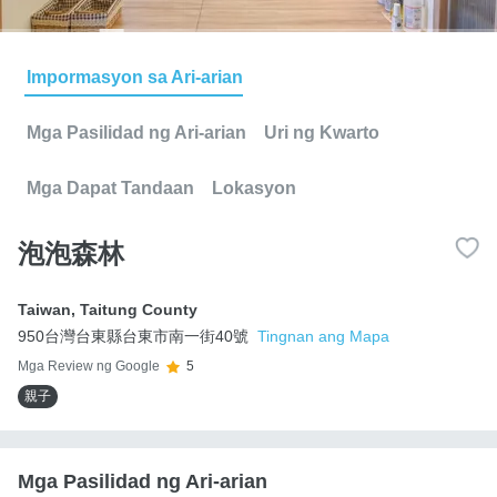
Impormasyon sa Ari-arian
Mga Pasilidad ng Ari-arian
Uri ng Kwarto
Mga Dapat Tandaan
Lokasyon
泡泡森林
Taiwan
,
Taitung County
950台灣台東縣台東市南一街40號
Tingnan ang Mapa
Mga Review ng Google
5
親子
Mga Pasilidad ng Ari-arian