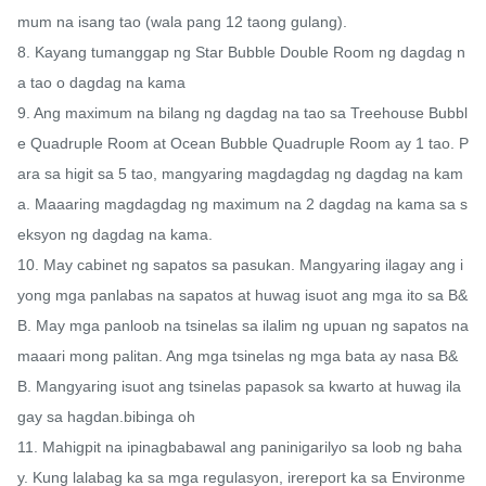
mum na isang tao (wala pang 12 taong gulang).

8. Kayang tumanggap ng Star Bubble Double Room ng dagdag n
a tao o dagdag na kama

9. Ang maximum na bilang ng dagdag na tao sa Treehouse Bubbl
e Quadruple Room at Ocean Bubble Quadruple Room ay 1 tao. P
ara sa higit sa 5 tao, mangyaring magdagdag ng dagdag na kam
a. Maaaring magdagdag ng maximum na 2 dagdag na kama sa s
eksyon ng dagdag na kama.

10. May cabinet ng sapatos sa pasukan. Mangyaring ilagay ang i
yong mga panlabas na sapatos at huwag isuot ang mga ito sa B&
B. May mga panloob na tsinelas sa ilalim ng upuan ng sapatos na 
maaari mong palitan. Ang mga tsinelas ng mga bata ay nasa B&
B. Mangyaring isuot ang tsinelas papasok sa kwarto at huwag ila
gay sa hagdan.bibinga oh

11. Mahigpit na ipinagbabawal ang paninigarilyo sa loob ng baha
y. Kung lalabag ka sa mga regulasyon, irereport ka sa Environme