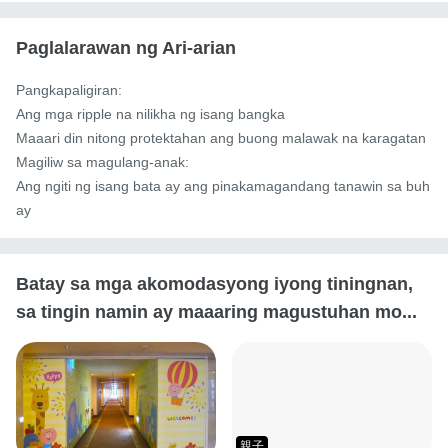
Paglalarawan ng Ari-arian
Pangkapaligiran:

Ang mga ripple na nilikha ng isang bangka

Maaari din nitong protektahan ang buong malawak na karagatan

Magiliw sa magulang-anak:

Ang ngiti ng isang bata ay ang pinakamagandang tanawin sa buh
ay
Batay sa mga akomodasyong iyong tiningnan,
sa tingin namin ay maaaring magustuhan mo...
親子