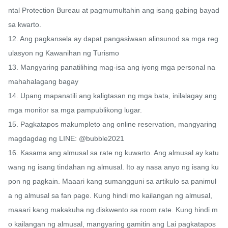
ntal Protection Bureau at pagmumultahin ang isang gabing bayad 
sa kwarto.

12. Ang pagkansela ay dapat pangasiwaan alinsunod sa mga reg
ulasyon ng Kawanihan ng Turismo

13. Mangyaring panatilihing mag-isa ang iyong mga personal na 
mahahalagang bagay

14. Upang mapanatili ang kaligtasan ng mga bata, inilalagay ang 
mga monitor sa mga pampublikong lugar.

15. Pagkatapos makumpleto ang online reservation, mangyaring 
magdagdag ng LINE: @bubble2021

16. Kasama ang almusal sa rate ng kuwarto. Ang almusal ay katu
wang ng isang tindahan ng almusal. Ito ay nasa anyo ng isang ku
pon ng pagkain. Maaari kang sumangguni sa artikulo sa panimul
a ng almusal sa fan page. Kung hindi mo kailangan ng almusal, 
maaari kang makakuha ng diskwento sa room rate. Kung hindi m
o kailangan ng almusal, mangyaring gamitin ang Lai pagkatapos 