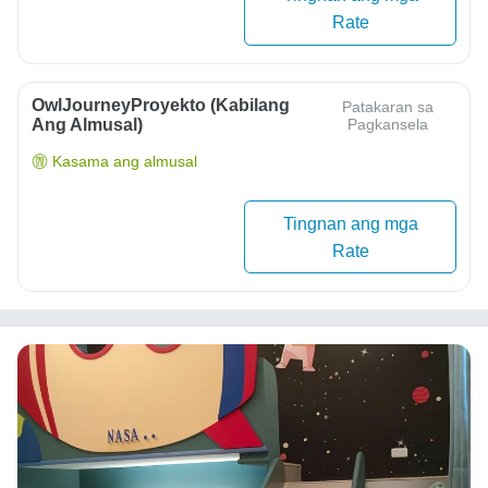
Rate
OwlJourneyProyekto (Kabilang
Patakaran sa
Ang Almusal)
Pagkansela
Kasama ang almusal
Tingnan ang mga
Rate