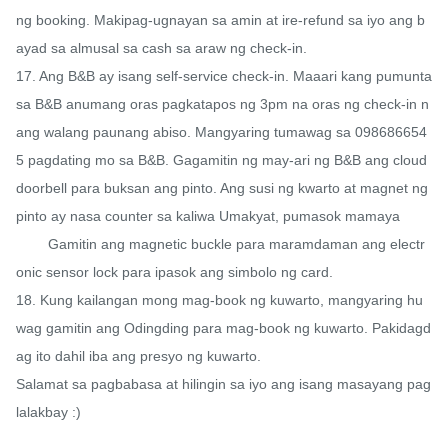
ng booking. Makipag-ugnayan sa amin at ire-refund sa iyo ang b
ayad sa almusal sa cash sa araw ng check-in.

17. Ang B&B ay isang self-service check-in. Maaari kang pumunta 
sa B&B anumang oras pagkatapos ng 3pm na oras ng check-in n
ang walang paunang abiso. Mangyaring tumawag sa 098686654
5 pagdating mo sa B&B. Gagamitin ng may-ari ng B&B ang cloud 
doorbell para buksan ang pinto. Ang susi ng kwarto at magnet ng 
pinto ay nasa counter sa kaliwa Umakyat, pumasok mamaya

        Gamitin ang magnetic buckle para maramdaman ang electr
onic sensor lock para ipasok ang simbolo ng card.

18. Kung kailangan mong mag-book ng kuwarto, mangyaring hu
wag gamitin ang Odingding para mag-book ng kuwarto. Pakidagd
ag ito dahil iba ang presyo ng kuwarto.

Salamat sa pagbabasa at hilingin sa iyo ang isang masayang pag
lalakbay :)