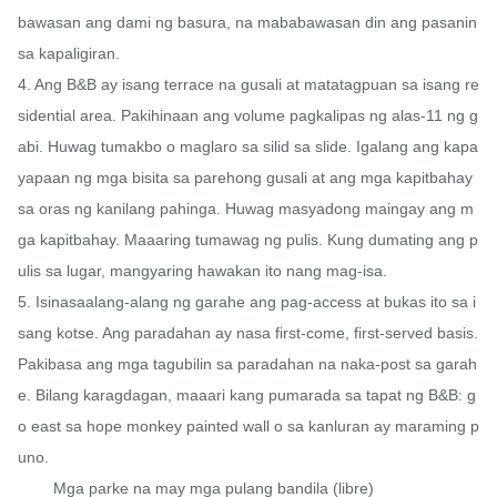
bawasan ang dami ng basura, na mababawasan din ang pasanin 
sa kapaligiran.

4. Ang B&B ay isang terrace na gusali at matatagpuan sa isang re
sidential area. Pakihinaan ang volume pagkalipas ng alas-11 ng g
abi. Huwag tumakbo o maglaro sa silid sa slide. Igalang ang kapa
yapaan ng mga bisita sa parehong gusali at ang mga kapitbahay 
sa oras ng kanilang pahinga. Huwag masyadong maingay ang m
ga kapitbahay. Maaaring tumawag ng pulis. Kung dumating ang p
ulis sa lugar, mangyaring hawakan ito nang mag-isa.

5. Isinasaalang-alang ng garahe ang pag-access at bukas ito sa i
sang kotse. Ang paradahan ay nasa first-come, first-served basis. 
Pakibasa ang mga tagubilin sa paradahan na naka-post sa garah
e. Bilang karagdagan, maaari kang pumarada sa tapat ng B&B: g
o east sa hope monkey painted wall o sa kanluran ay maraming p
uno.

        Mga parke na may mga pulang bandila (libre)
