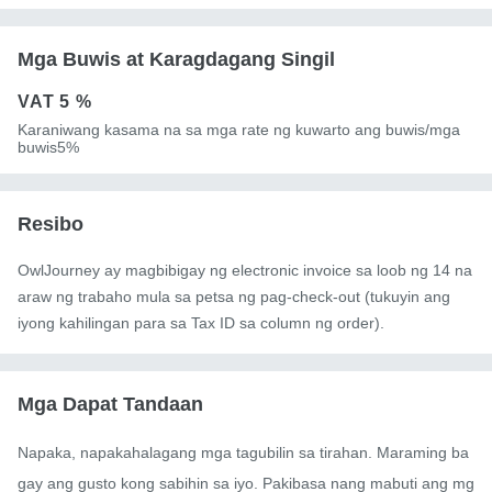
Mga Buwis at Karagdagang Singil
VAT
5 %
Karaniwang kasama na sa mga rate ng kuwarto ang buwis/mga
buwis5%
Resibo
OwlJourney ay magbibigay ng electronic invoice sa loob ng 14 na
araw ng trabaho mula sa petsa ng pag-check-out (tukuyin ang
iyong kahilingan para sa Tax ID sa column ng order).
Mga Dapat Tandaan
Napaka, napakahalagang mga tagubilin sa tirahan. Maraming ba
gay ang gusto kong sabihin sa iyo. Pakibasa nang mabuti ang mg