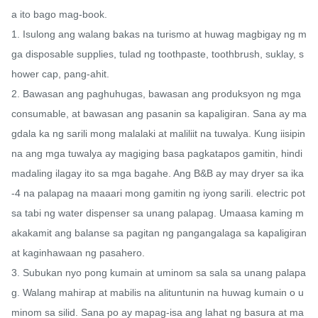
a ito bago mag-book.

1. Isulong ang walang bakas na turismo at huwag magbigay ng m
ga disposable supplies, tulad ng toothpaste, toothbrush, suklay, s
hower cap, pang-ahit.

2. Bawasan ang paghuhugas, bawasan ang produksyon ng mga 
consumable, at bawasan ang pasanin sa kapaligiran. Sana ay ma
gdala ka ng sarili mong malalaki at maliliit na tuwalya. Kung iisipin 
na ang mga tuwalya ay magiging basa pagkatapos gamitin, hindi 
madaling ilagay ito sa mga bagahe. Ang B&B ay may dryer sa ika
-4 na palapag na maaari mong gamitin ng iyong sarili. electric pot 
sa tabi ng water dispenser sa unang palapag. Umaasa kaming m
akakamit ang balanse sa pagitan ng pangangalaga sa kapaligiran 
at kaginhawaan ng pasahero.

3. Subukan nyo pong kumain at uminom sa sala sa unang palapa
g. Walang mahirap at mabilis na alituntunin na huwag kumain o u
minom sa silid. Sana po ay mapag-isa ang lahat ng basura at ma