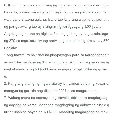
6. Kung lumampas ang bilang ng mga tao na lumampas sa uri ng 
kuwarto, walang karagdagang bayad ang sisingilin para sa mga 
wala pang 2 taong gulang. Isang tao lang ang walang bayad, at a
ng pangalawang tao ay sisingilin ng karagdagang 100 yuan.

Ang dagdag na tao na higit sa 2 taong gulang ay nagkakahalaga 
ng 270 sa mga karaniwang araw, ang nakapirming presyo ay 370

Paalala:

**Ang maximum na edad na pinapayagan para sa karagdagang t
ao ay 1 tao sa ilalim ng 12 taong gulang. Ang dagdag na kama ay 
nagkakahalaga ng NT$500 para sa mga mahigit 12 taong gulan
g.

2. Kung ang bilang ng mga bisita ay lumampas sa uri ng kuwarto, 
mangyaring gamitin ang @bubble2021 para magpareserba

7. Walang sapat na espasyo ang travel bubble para magdagdag 
ng dagdag na kama. Maaaring magdagdag ng dalawang single q
uilt at unan sa bayad na NT$200. Maaaring magdagdag ng maxi