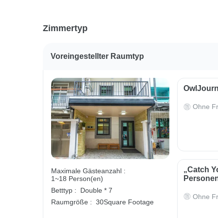
Zimmertyp
Voreingestellter Raumtyp
OwlJourn
Ohne Fr
„Catch Yo
Maximale Gästeanzahl :
Persone
1~18 Person(en)
Betttyp :
Double * 7
Ohne Fr
Raumgröße :
30Square Footage