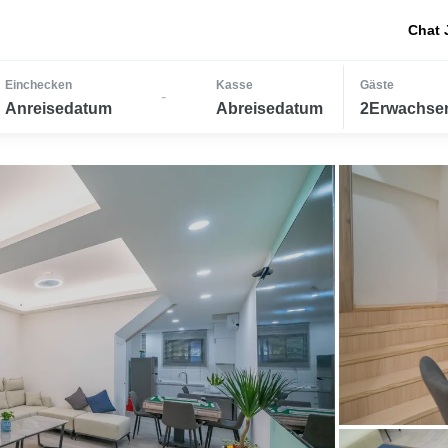
Chat 
Einchecken
Kasse
Gäste
-
Anreisedatum
Abreisedatum
2Erwachsen