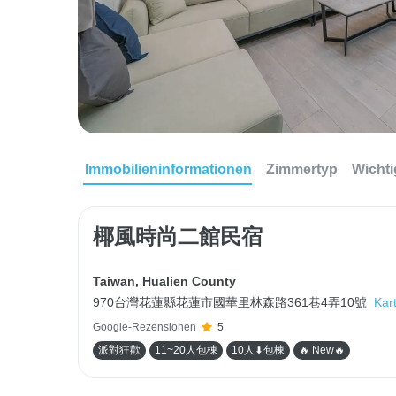
Immobilieninformationen
Zimmertyp
Wichti
椰風時尚二館民宿
Taiwan
,
Hualien County
970台灣花蓮縣花蓮市國華里林森路361巷4弄10號
Kar
Google-Rezensionen
5
派對狂歡
11~20人包棟
10人⬇包棟
🔥 New🔥