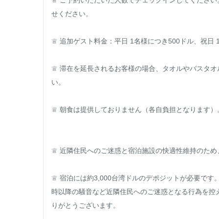
♕ ご予約いただいた人数でチェックインしてくださ
せください。

♕ 追加ゲスト料金：平日 1名様につき500ドル、祝日 1
♕ 滞在を延長されるお客様の場合、タオルやバスタ
い。

♕ 朝食は提供しておりません（各自負担となります）
♕ 近隣住民へのご迷惑と宿泊施設の快適性維持のため
♕ 宿泊には約3,000台湾ドルのデポジットが必要で
時以降の騒音など近隣住民へのご迷惑となる行為を控
りがとうございます。
