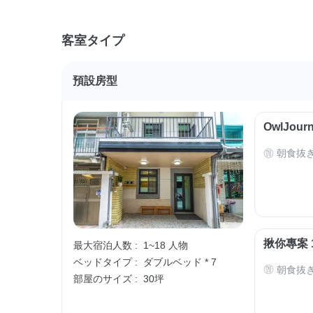
客室タイプ
預設房型
OwlJo
朝食抜
揪你專案 
最大宿泊人数 :
1~18 人物
ベッドタイプ :
ダブルベッド * 7
朝食抜
部屋のサイズ :
30坪