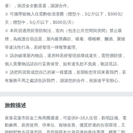
者〉，保證金全數退還，謝謝合作。

♕ 可攜帶寵物入住需酌收清潔費（體型小，3公斤以下，$300元/
天；體型中，5公斤以下，$500元/天）

♕ 本民宿適用菸害防制法，室內（包含公共空間與房間）禁止吸
煙，為維護住宿品質，屋內嚴禁轟趴、吸毒、嚼檳榔、酗酒、聚賭
等違法性行為，若經發現一律報警處理。

♕ 請勿破壞屋內物品，退房時若經發現損壞或遺失，需照價賠償，
個人貴重物品請自行妥善保管、如有遺失恕不負責，敬請見諒。

♕ 請把民宿當成您自己的家一樣愛護，並期盼您常回來看我們，若
有服務不周之處請告訴我們， 謝謝您的合作，祝旅途平安順心。
旅館描述
座落花蓮市區金三角商圈週邊，可提供8~18人住宿，歡唱設備、電
動麻將、廚房使用、停車位、寵物友善。優質舒適的住宿環境，又
能輕鬆散步花蓮市區。是您與親友出遊花蓮的最佳選擇，椰風二館