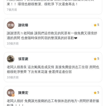
來！！ 環境也都很整潔、很乾淨 下次還會再去！
7個月前
謝依臻
5
謝謝漂亮ㄉ老闆娘 讓我們這些救災的民眾有一個免費又環境舒
適的房間 也會隨時保持民宿的整潔真的好喜歡❤️
10個月前
張育菱
5
老闆人很善良 這次颱風造成災情 直接免費提供志工住宿 房間也
都很乾淨整齊 下次有來花蓮 會選擇這邊住宿
10個月前
陳秉宏
5
老闆人很好 免費讓光復鄉的志工有個休息的地方~房間舒適舒服
乾淨 ！！！