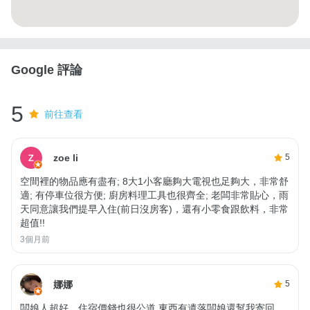
Google 評論
5
前往查看
zoe li
5
空間裡的物品應有盡有; 8大1小客廳夠大電視也足夠大，非常舒
適; 有停車位很方便; 廚房料理工具也很齊全; 老闆非常貼心，雨
天同意讓我們提早入住(前日沒房客)，還有小零食跟飲料，非常
超值!!
3個月前
娜娜
5
闆娘人超好，住宿價錢也很公道 東西有遺落闆娘還幫我寄回