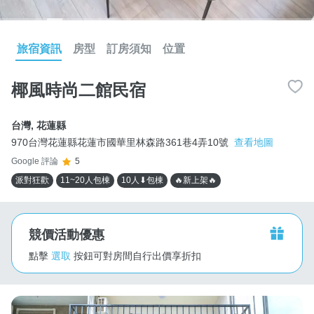
旅宿資訊
房型
訂房須知
位置
椰風時尚二館民宿
台灣
,
花蓮縣
970台灣花蓮縣花蓮市國華里林森路361巷4弄10號
查看地圖
Google 評論
5
派對狂歡
11~20人包棟
10人⬇包棟
🔥新上架🔥
競價活動優惠
點擊
選取
按鈕可對房間自行出價享折扣