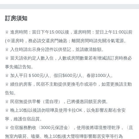
訂房須知
♕ 進房時間：當日下午15:00以後，退房時間：翌日上午11:00以前
(※退房時，務必請交還房門鑰匙；離開房間時請先關冷氣電源。

♕ 入住時請出示身分證件以供登記，並請繳清餘額。

♕ 當天請依約定人數入住，人數或房間數量若有增減請訂房時務必
事先備註告知。

♕ 加人平日＄500元/人、假日$600元/人、春節1000/人。

♕ 續住的房客，民宿不主動提供更換毛巾或浴巾，如需更換請主動
告知。

♕ 民宿無提供早餐（需自理），已將優惠回饋至房價。

♕ 晚上10點以後請勿喧嘩及使用卡拉OK，以免影響左鄰右舍安
寧，維護住宿品質。

♕ 住宿服務酌收〈3000元保證金〉，使用後將環境整理乾淨，〈且
無室內吸菸、嗑藥、晚上10點後大聲喧嘩影響鄰居安寧等行為