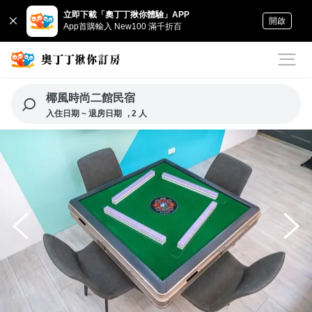
立即下載「奧丁丁揪你體驗」APP
開啟
App首購輸入 New100 滿千折百
椰風時尚二館民宿
入住日期 ~ 退房日期
, 2 人