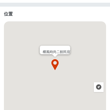
位置
椰風時尚二館民宿