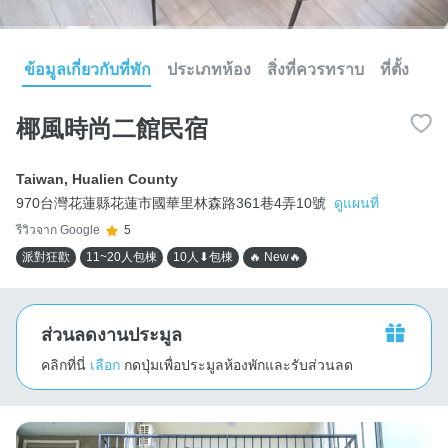
ข้อมูลเกี่ยวกับที่พัก
ประเภทห้อง
สิ่งที่ควรทราบ
ที่ตั้ง
椰風時尚二館民宿
Taiwan
,
Hualien County
970台灣花蓮縣花蓮市國華里林森路361巷4弄10號
ดูแผนที่
รีวิวจาก Google
5
派對狂歡
11~20人包棟
10人⬇包棟
🔥 New🔥
ส่วนลดงานประมูล
คลิกที่นี่
เลือก
กดปุ่มเพื่อประมูลห้องพักและรับส่วนลด