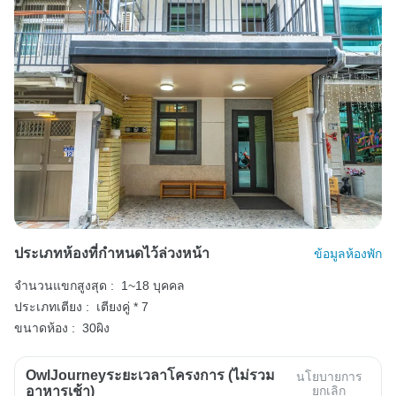
ประเภทห้องที่กำหนดไว้ล่วงหน้า
ข้อมูลห้องพัก
จำนวนแขกสูงสุด :
1~18 บุคคล
ประเภทเตียง :
เตียงคู่ * 7
ขนาดห้อง :
30ผิง
OwlJourneyระยะเวลาโครงการ (ไม่รวม
นโยบายการ
อาหารเช้า)
ยกเลิก