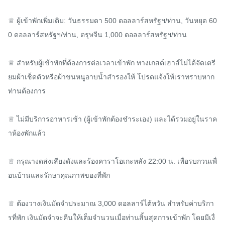
♕ ผู้เข้าพักเพิ่มเติม: วันธรรมดา 500 ดอลลาร์สหรัฐฯ/ท่าน, วันหยุด 60
0 ดอลลาร์สหรัฐฯ/ท่าน, ตรุษจีน 1,000 ดอลลาร์สหรัฐฯ/ท่าน

♕ สำหรับผู้เข้าพักที่ต้องการต่อเวลาเข้าพัก ทางเกสต์เฮาส์ไม่ได้จัดเตรี
ยมผ้าเช็ดตัวหรือผ้าขนหนูอาบน้ำสำรองให้ โปรดแจ้งให้เราทราบหาก
ท่านต้องการ

♕ ไม่มีบริการอาหารเช้า (ผู้เข้าพักต้องชำระเอง) และได้รวมอยู่ในราค
าห้องพักแล้ว

♕ กรุณางดส่งเสียงดังและร้องคาราโอเกะหลัง 22:00 น. เพื่อรบกวนเพื่
อนบ้านและรักษาคุณภาพของที่พัก

♕ ต้องวางเงินมัดจำประมาณ 3,000 ดอลลาร์ไต้หวัน สำหรับค่าบริกา
รที่พัก เงินมัดจำจะคืนให้เต็มจำนวนเมื่อท่านสิ้นสุดการเข้าพัก โดยมีเงื่