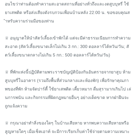
อนไขว่าท่านต้องทำความสะอาดสถานที่อย่างทั่วถึงและงดสูบบุหรี่ ใช้
ยาเสพติด หรือส่งเสียงดังรบกวนเพื่อนบ้านหลัง 22:00 น. ขอขอบคุณส
ำหรับความร่วมมือของท่าน

♕ อนุญาตให้นำสัตว์เลี้ยงเข้าพักได้ แต่จะมีค่าธรรมเนียมการทำความ
สะอาด (สัตว์เลี้ยงขนาดเล็กไม่เกิน 3 กก.: 300 ดอลลาร์ไต้หวัน/วัน; สั
ตว์เลี้ยงขนาดกลางไม่เกิน 5 กก.: 500 ดอลลาร์ไต้หวัน/วัน)

♕ ที่พักแห่งนี้ปฏิบัติตามพระราชบัญญัติป้องกันอันตรายจากยาสูบ ห้าม
สูบบุหรี่ในอาคาร (รวมถึงพื้นที่ส่วนกลางและห้องพัก) เพื่อรักษาคุณภา
พของที่พัก ห้ามจัดปาร์ตี้ ใช้ยาเสพติด เคี้ยวหมาก ดื่มสุรามากเกินไป เล่
นการพนัน และกิจกรรมที่ผิดกฎหมายอื่นๆ อย่างเด็ดขาด หากฝ่าฝืนจะ
ถูกแจ้งความ

♕ กรุณาอย่าทำสิ่งของใดๆ ในบ้านเสียหาย หากพบความเสียหายหรือ
สูญหายใดๆ เมื่อเช็คเอาท์ จะมีการเรียกเก็บค่าใช้จ่ายตามความเหมาะ