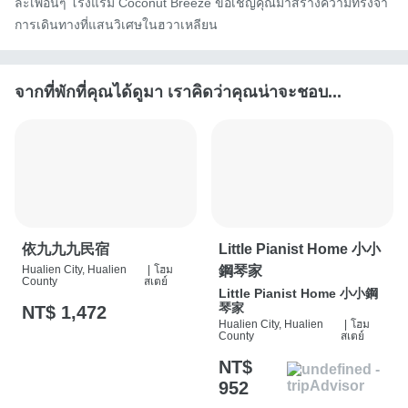
ละเพื่อนๆ โรงแรม Coconut Breeze ขอเชิญคุณมาสร้างความทรงจำ
การเดินทางที่แสนวิเศษในฮวาเหลียน
จากที่พักที่คุณได้ดูมา เราคิดว่าคุณน่าจะชอบ...
依九九九民宿
Little Pianist Home 小小
Hualien City, Hualien
|
โฮม
鋼琴家
County
สเตย์
Little Pianist Home 小小鋼
琴家
NT$ 1,472
Hualien City, Hualien
|
โฮม
County
สเตย์
NT$
952