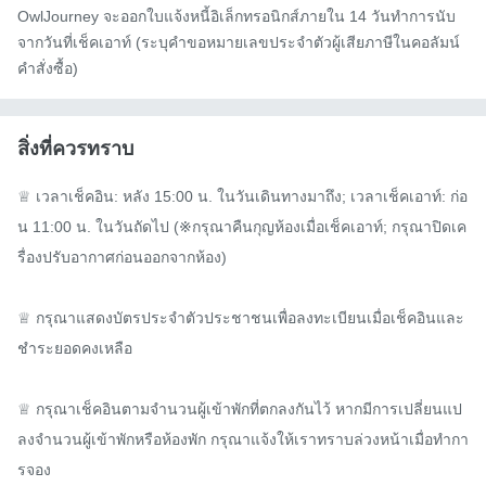
OwlJourney จะออกใบแจ้งหนี้อิเล็กทรอนิกส์ภายใน 14 วันทำการนับ
จากวันที่เช็คเอาท์ (ระบุคำขอหมายเลขประจำตัวผู้เสียภาษีในคอลัมน์
คำสั่งซื้อ)
สิ่งที่ควรทราบ
♕ เวลาเช็คอิน: หลัง 15:00 น. ในวันเดินทางมาถึง; เวลาเช็คเอาท์: ก่อ
น 11:00 น. ในวันถัดไป (※กรุณาคืนกุญห้องเมื่อเช็คเอาท์; กรุณาปิดเค
รื่องปรับอากาศก่อนออกจากห้อง)

♕ กรุณาแสดงบัตรประจำตัวประชาชนเพื่อลงทะเบียนเมื่อเช็คอินและ
ชำระยอดคงเหลือ

♕ กรุณาเช็คอินตามจำนวนผู้เข้าพักที่ตกลงกันไว้ หากมีการเปลี่ยนแป
ลงจำนวนผู้เข้าพักหรือห้องพัก กรุณาแจ้งให้เราทราบล่วงหน้าเมื่อทำกา
รจอง
