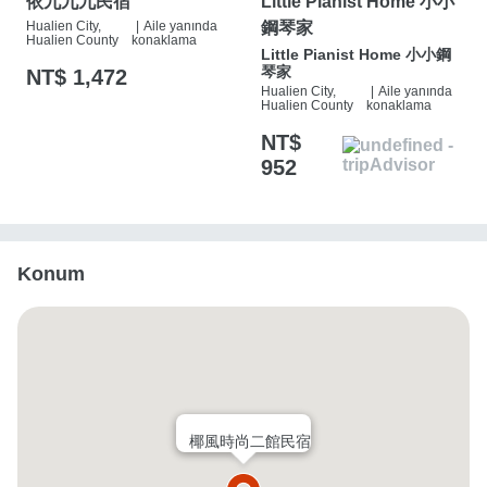
依九九九民宿
Little Pianist Home 小小
Hualien City,
|
Aile yanında
鋼琴家
Hualien County
konaklama
Little Pianist Home 小小鋼
琴家
NT$ 1,472
Hualien City,
|
Aile yanında
Hualien County
konaklama
NT$
952
Konum
椰風時尚二館民宿