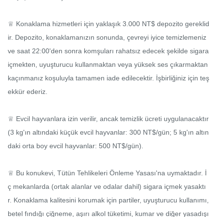
♕ Konaklama hizmetleri için yaklaşık 3.000 NT$ depozito gereklid
ir. Depozito, konaklamanızın sonunda, çevreyi iyice temizlemeniz 
ve saat 22:00'den sonra komşuları rahatsız edecek şekilde sigara 
içmekten, uyuşturucu kullanmaktan veya yüksek ses çıkarmaktan 
kaçınmanız koşuluyla tamamen iade edilecektir. İşbirliğiniz için teş
ekkür ederiz.

♕ Evcil hayvanlara izin verilir, ancak temizlik ücreti uygulanacaktır 
(3 kg'ın altındaki küçük evcil hayvanlar: 300 NT$/gün; 5 kg'ın altın
daki orta boy evcil hayvanlar: 500 NT$/gün).

♕ Bu konukevi, Tütün Tehlikeleri Önleme Yasası'na uymaktadır. İ
ç mekanlarda (ortak alanlar ve odalar dahil) sigara içmek yasaktı
r. Konaklama kalitesini korumak için partiler, uyuşturucu kullanımı, 
betel fındığı çiğneme, aşırı alkol tüketimi, kumar ve diğer yasadışı 