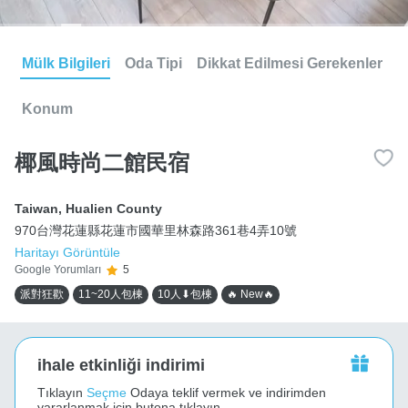
Mülk Bilgileri
Oda Tipi
Dikkat Edilmesi Gerekenler
Konum
椰風時尚二館民宿
Taiwan
,
Hualien County
970台灣花蓮縣花蓮市國華里林森路361巷4弄10號
Haritayı Görüntüle
Google Yorumları
5
派對狂歡
11~20人包棟
10人⬇包棟
🔥 New🔥
ihale etkinliği indirimi
Tıklayın
Seçme
Odaya teklif vermek ve indirimden
yararlanmak için butona tıklayın.