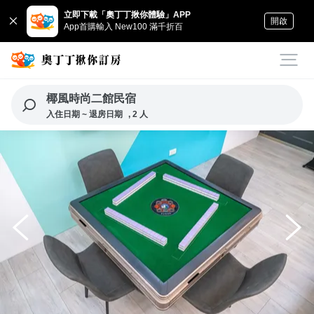
立即下載「奧丁丁揪你體驗」APP
開啟
App首購輸入 New100 滿千折百
椰風時尚二館民宿
入住日期 ~ 退房日期
, 2 人