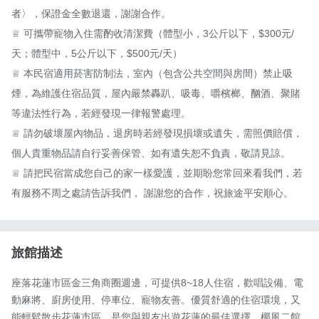
者〉，保證金全數退還，謝謝合作。

♕ 可攜帶寵物入住需酌收清潔費（體型小，3公斤以下，$300元/
天；體型中，5公斤以下，$500元/天）

♕ 本民宿適用菸害防制法，室內（包含公共空間與房間）禁止吸
煙，為維護住宿品質，屋內嚴禁轟趴、吸毒、嚼檳榔、酗酒、聚賭
等違法性行為，若經發現一律報警處理。

♕ 請勿破壞屋內物品，退房時若經發現損壞或遺失，需照價賠償，
個人貴重物品請自行妥善保管、如有遺失恕不負責，敬請見諒。

♕ 請把民宿當成您自己的家一樣愛護，並期盼您常回來看我們，若
有服務不周之處請告訴我們， 謝謝您的合作，祝旅途平安順心。
旅館描述
座落花蓮市區金三角商圈週邊，可提供8~18人住宿，歡唱設備、電
動麻將、廚房使用、停車位、寵物友善。優質舒適的住宿環境，又
能輕鬆散步花蓮市區。是您與親友出遊花蓮的最佳選擇，椰風二館