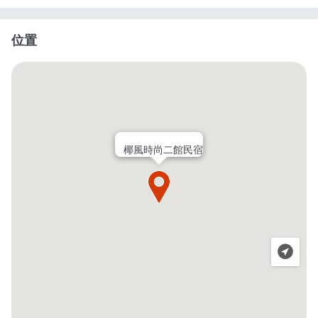
位置
椰風時尚二館民宿