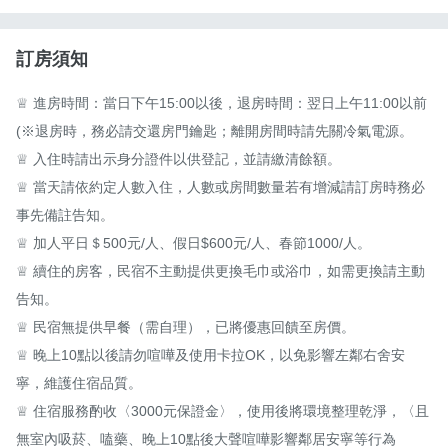
訂房須知
♕ 進房時間：當日下午15:00以後，退房時間：翌日上午11:00以前
(※退房時，務必請交還房門鑰匙；離開房間時請先關冷氣電源。

♕ 入住時請出示身分證件以供登記，並請繳清餘額。

♕ 當天請依約定人數入住，人數或房間數量若有增減請訂房時務必
事先備註告知。

♕ 加人平日＄500元/人、假日$600元/人、春節1000/人。

♕ 續住的房客，民宿不主動提供更換毛巾或浴巾，如需更換請主動
告知。

♕ 民宿無提供早餐（需自理），已將優惠回饋至房價。

♕ 晚上10點以後請勿喧嘩及使用卡拉OK，以免影響左鄰右舍安
寧，維護住宿品質。

♕ 住宿服務酌收〈3000元保證金〉，使用後將環境整理乾淨，〈且
無室內吸菸、嗑藥、晚上10點後大聲喧嘩影響鄰居安寧等行為