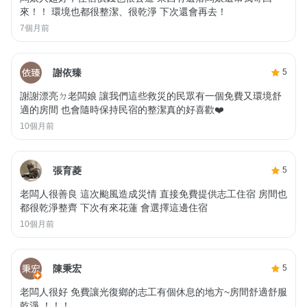
來！！ 環境也都很整潔、很乾淨 下次還會再去！
7個月前
謝依臻
5
謝謝漂亮ㄉ老闆娘 讓我們這些救災的民眾有一個免費又環境舒
適的房間 也會隨時保持民宿的整潔真的好喜歡❤️
10個月前
張育菱
5
老闆人很善良 這次颱風造成災情 直接免費提供志工住宿 房間也
都很乾淨整齊 下次有來花蓮 會選擇這邊住宿
10個月前
陳秉宏
5
老闆人很好 免費讓光復鄉的志工有個休息的地方~房間舒適舒服
乾淨 ！！！