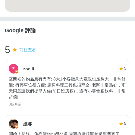
Google 評論
5
前往查看
zoe li
5
空間裡的物品應有盡有; 8大1小客廳夠大電視也足夠大，非常舒
適; 有停車位很方便; 廚房料理工具也很齊全; 老闆非常貼心，雨
天同意讓我們提早入住(前日沒房客)，還有小零食跟飲料，非常
超值!!
3個月前
娜娜
5
闆娘人超好，住宿價錢也很公道 東西有遺落闆娘還幫我寄回