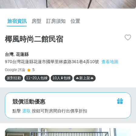
旅宿資訊
房型
訂房須知
位置
椰風時尚二館民宿
台灣
,
花蓮縣
970台灣花蓮縣花蓮市國華里林森路361巷4弄10號
查看地圖
Google 評論
5
派對狂歡
11~20人包棟
10人⬇包棟
🔥新上架🔥
競價活動優惠
點擊
選取
按鈕可對房間自行出價享折扣