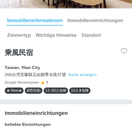
Immobilieninformationen
Immobilieneinrichtungen
Zimmertyp
Wichtige Hinweise
Standort
乘風民宿
Taiwan
,
Yilan City
268台湾宜蘭縣五結鄉季水路37號
Karte anzeigen
Google-Rezensionen
5
🔥 New🔥
派對狂歡
11~20人包棟
10人⬇包棟
Immobilieneinrichtungen
beliebte Einrichtungen