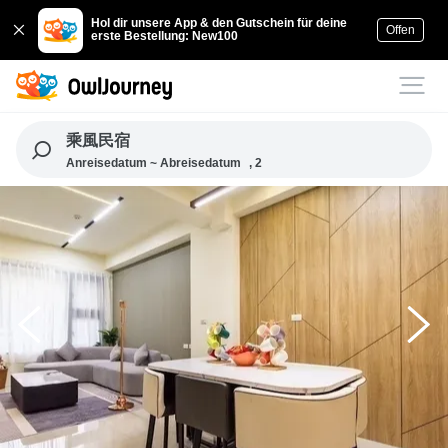
Hol dir unsere App & den Gutschein für deine
Offen
erste Bestellung: New100
乘風民宿
Anreisedatum ~ Abreisedatum
, 2