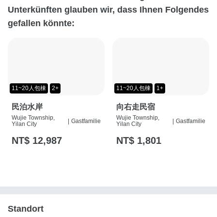
Unterkünften glauben wir, dass Ihnen Folgendes
gefallen könnte:
11~20人包棟
2+
11~20人包棟
1+
民泊水岸
向右走民宿
Wujie Township,
Wujie Township,
|
Gastfamilie
|
Gastfamilie
Yilan City
Yilan City
NT$ 12,987
NT$ 1,801
Standort