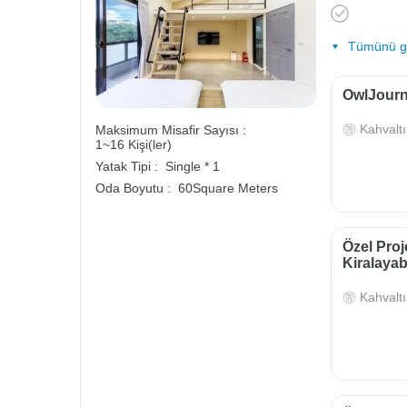
Tümünü gö
OwlJourne
Kahvaltı
Maksimum Misafir Sayısı :
1~16 Kişi(ler)
Yatak Tipi :
Single * 1
Oda Boyutu :
60Square Meters
Özel Proj
Kiralayabi
Kahvaltı