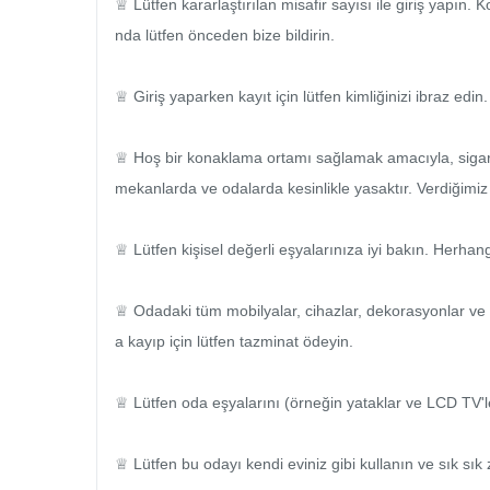
♕ Lütfen kararlaştırılan misafir sayısı ile giriş yapın
nda lütfen önceden bize bildirin.

♕ Giriş yaparken kayıt için lütfen kimliğinizi ibraz edin.

♕ Hoş bir konaklama ortamı sağlamak amacıyla, sigara 
mekanlarda ve odalarda kesinlikle yasaktır. Verdiğimiz r
♕ Lütfen kişisel değerli eşyalarınıza iyi bakın. Herhangi
♕ Odadaki tüm mobilyalar, cihazlar, dekorasyonlar ve 
a kayıp için lütfen tazminat ödeyin.

♕ Lütfen oda eşyalarını (örneğin yataklar ve LCD TV'l
♕ Lütfen bu odayı kendi eviniz gibi kullanın ve sık sık zi