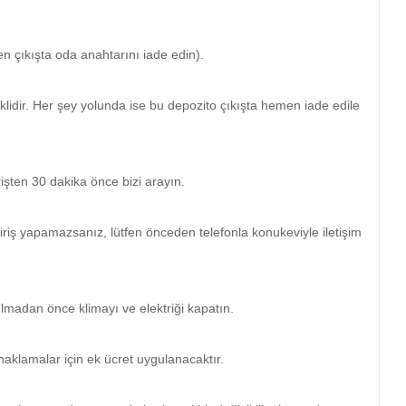
n çıkışta oda anahtarını iade edin).

idir. Her şey yolunda ise bu depozito çıkışta hemen iade edile
şten 30 dakika önce bizi arayın.

giriş yapamazsanız, lütfen önceden telefonla konukeviyle iletişim
lmadan önce klimayı ve elektriği kapatın.

naklamalar için ek ücret uygulanacaktır.
