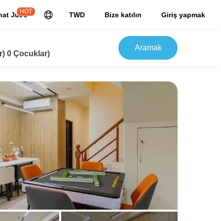
HOT
hat JuJu
TWD
Bize katılın
Giriş yapmak
Aramak
r) 0 Çocuklar)