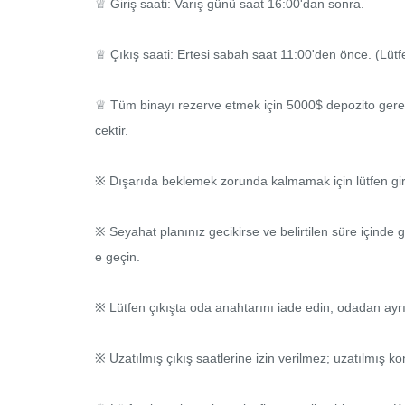
♕ Giriş saati: Varış günü saat 16:00'dan sonra.

♕ Çıkış saati: Ertesi sabah saat 11:00'den önce. (Lütfe
♕ Tüm binayı rezerve etmek için 5000$ depozito gerekl
cektir.

※ Dışarıda beklemek zorunda kalmamak için lütfen giri
※ Seyahat planınız gecikirse ve belirtilen süre içinde 
e geçin.

※ Lütfen çıkışta oda anahtarını iade edin; odadan ayrı
※ Uzatılmış çıkış saatlerine izin verilmez; uzatılmış ko