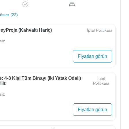
ster (22)
yProje (Kahvaltı Hariç)
İptal Politikası
sız
Fiyatları görün
e: 4-8 Kişi Tüm Binayı (iki Yatak Odalı)
İptal
lir.
Politikası
sız
Fiyatları görün