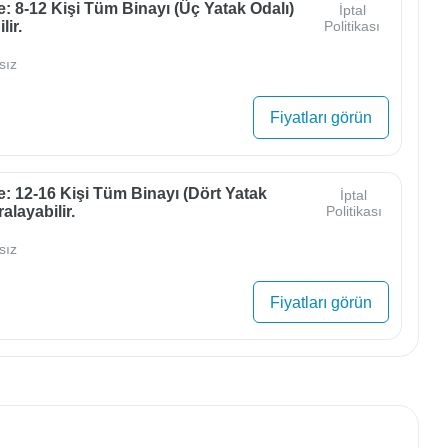
e: 8-12 Kişi Tüm Binayı (üç Yatak Odalı)
İptal
lir.
Politikası
sız
Fiyatları görün
e: 12-16 Kişi Tüm Binayı (dört Yatak
İptal
alayabilir.
Politikası
sız
Fiyatları görün