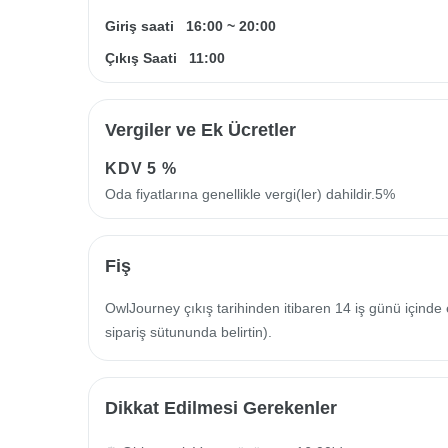
Giriş saati
16:00
~
20:00
Çıkış Saati
11:00
Vergiler ve Ek Ücretler
KDV
5 %
Oda fiyatlarına genellikle vergi(ler) dahildir.5%
Fiş
OwlJourney çıkış tarihinden itibaren 14 iş günü içinde 
sipariş sütununda belirtin).
Dikkat Edilmesi Gerekenler