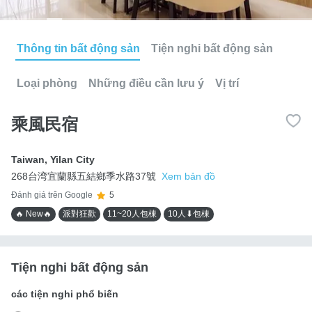
Thông tin bất động sản
Tiện nghi bất động sản
Loại phòng
Những điều cần lưu ý
Vị trí
乘風民宿
Taiwan
,
Yilan City
268台湾宜蘭縣五結鄉季水路37號
Xem bản đồ
Đánh giá trên Google
5
🔥 New🔥
派對狂歡
11~20人包棟
10人⬇包棟
Tiện nghi bất động sản
các tiện nghi phổ biến