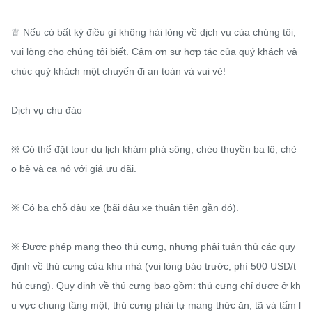
♕ Nếu có bất kỳ điều gì không hài lòng về dịch vụ của chúng tôi, 
vui lòng cho chúng tôi biết. Cảm ơn sự hợp tác của quý khách và 
chúc quý khách một chuyến đi an toàn và vui vẻ!

Dịch vụ chu đáo

※ Có thể đặt tour du lịch khám phá sông, chèo thuyền ba lô, chè
o bè và ca nô với giá ưu đãi.

※ Có ba chỗ đậu xe (bãi đậu xe thuận tiện gần đó).

※ Được phép mang theo thú cưng, nhưng phải tuân thủ các quy 
định về thú cưng của khu nhà (vui lòng báo trước, phí 500 USD/t
hú cưng). Quy định về thú cưng bao gồm: thú cưng chỉ được ở kh
u vực chung tầng một; thú cưng phải tự mang thức ăn, tã và tấm l