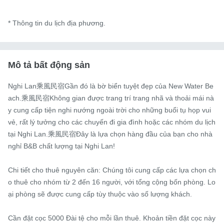
* Thông tin du lịch địa phương.
Mô tả bất động sản
Nghi Lan乘風民宿Gần đó là bờ biển tuyệt đẹp của New Water Be
ach.乘風民宿Không gian được trang trí trang nhã và thoải mái nà
y cung cấp tiện nghi nướng ngoài trời cho những buổi tụ họp vui 
vẻ, rất lý tưởng cho các chuyến đi gia đình hoặc các nhóm du lịch 
tại Nghi Lan.乘風民宿Đây là lựa chọn hàng đầu của bạn cho nhà 
nghỉ B&B chất lượng tại Nghi Lan!

Chi tiết cho thuê nguyên căn: Chúng tôi cung cấp các lựa chọn ch
o thuê cho nhóm từ 2 đến 16 người, với tổng cộng bốn phòng. Lo
ại phòng sẽ được cung cấp tùy thuộc vào số lượng khách.

Cần đặt cọc 5000 Đài tệ cho mỗi lần thuê. Khoản tiền đặt cọc này 