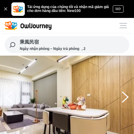
Tải ứng dụng của chúng tôi và nhận mã giảm giá
Mở
cho đơn hàng đầu tiên: New100
乘風民宿
Ngày nhận phòng ~ Ngày trả phòng
, 2