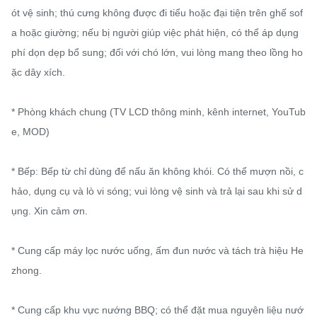
ót vệ sinh; thú cưng không được đi tiểu hoặc đại tiện trên ghế sof
a hoặc giường; nếu bị người giúp việc phát hiện, có thể áp dụng 
phí dọn dẹp bổ sung; đối với chó lớn, vui lòng mang theo lồng ho
ặc dây xích.

* Phòng khách chung (TV LCD thông minh, kênh internet, YouTub
e, MOD)

* Bếp: Bếp từ chỉ dùng để nấu ăn không khói. Có thể mượn nồi, c
hảo, dụng cụ và lò vi sóng; vui lòng vệ sinh và trả lại sau khi sử d
ụng. Xin cảm ơn.

* Cung cấp máy lọc nước uống, ấm đun nước và tách trà hiệu He
zhong.

* Cung cấp khu vực nướng BBQ; có thể đặt mua nguyên liệu nướ