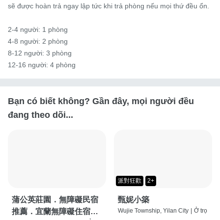
sẽ được hoàn trả ngay lập tức khi trả phòng nếu mọi thứ đều ổn.

2-4 người: 1 phòng

4-8 người: 2 phòng

8-12 người: 3 phòng

12-16 người: 4 phòng
Bạn có biết không? Gần đây, mọi người đều
đang theo dõi...
派對狂歡
2+
蒲公英莊園．無障礙民宿
甄妮小築
推薦．宜蘭無障礙住宿渡
Wujie Township, Yilan City
|
Ở trọ