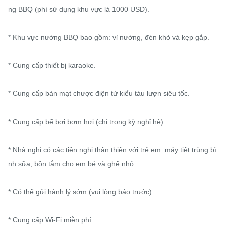
ng BBQ (phí sử dụng khu vực là 1000 USD).

* Khu vực nướng BBQ bao gồm: vỉ nướng, đèn khò và kẹp gắp.

* Cung cấp thiết bị karaoke.

* Cung cấp bàn mạt chược điện tử kiểu tàu lượn siêu tốc.

* Cung cấp bể bơi bơm hơi (chỉ trong kỳ nghỉ hè).

* Nhà nghỉ có các tiện nghi thân thiện với trẻ em: máy tiệt trùng bì
nh sữa, bồn tắm cho em bé và ghế nhỏ.

* Có thể gửi hành lý sớm (vui lòng báo trước).

* Cung cấp Wi-Fi miễn phí.
