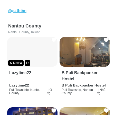
đọc thêm
Nantou County
Nantou County, Taiwan
🔥 New🔥
1+
Lazytime22
B Puli Backpacker
Hostel
Lazytime22
B Puli Backpacker Hostel
Puli Township, Nantou
|
Ở
Puli Township, Nantou
|
Nhà
County
trọ
County
trọ