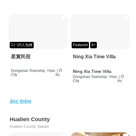
11~20人包棟
Featured
4+
星賞民宿
Ning Xia Time Villa
Dongshan Township, Yilan
|
Ở
Ning Xia Time Villa
City
trọ
Dongshan Township, Yilan
|
Ở
City
trọ
đọc thêm
Hualien County
Hualien County, Taiwan