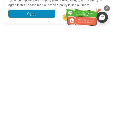
By continuing without changing your cookie settings, we assume you
agree to this. Please read our cookie policy to find out more.
Agree
More information
Hỗ trợ dịch vụ khách hàng
Hãy gọi cho chúng tôi：
+886-2-6610-0183
(Thân thiện với
người cao tuổi)
Số fax：
+886-2-6610-0185
Giờ làm việc：
Các ngày trong tuần 10:00 ~ 18:30