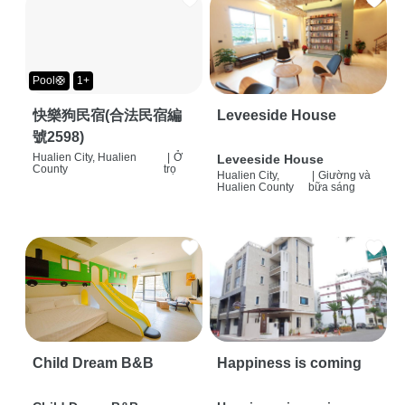
Pool🛟
1+
快樂狗民宿(合法民宿編
Leveeside House
號2598)
Hualien City, Hualien
|
Ở
Leveeside House
County
trọ
Hualien City,
|
Giường và
Hualien County
bữa sáng
Child Dream B&B
Happiness is coming