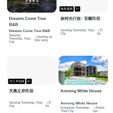
晚鳥優惠
2+
Dreams Come True
敘時光行旅 - 宜蘭民宿
B&B
Sanxing Township, Yilan
|
Ở
Dreams Come True B&B
City
trọ
Sanxing
|
Giường và
Township, Yilan
bữa sáng
City
20人⬆包棟
4+
安農左岸民宿
Annong White House
Sanxing Township, Yilan
|
Ở
Annong White House
City
trọ
Dongshan Township,
|
Khách
Yilan City
sạn