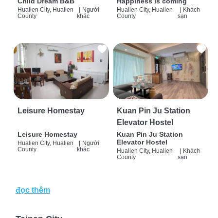
Child Dream B&B
Happiness is coming
Hualien City, Hualien
|
Người
Hualien City, Hualien
|
Khách
County
khác
County
sạn
Leisure Homestay
Kuan Pin Ju Station
Elevator Hostel
Leisure Homestay
Kuan Pin Ju Station
Elevator Hostel
Hualien City, Hualien
|
Người
County
khác
Hualien City, Hualien
|
Khách
County
sạn
đọc thêm