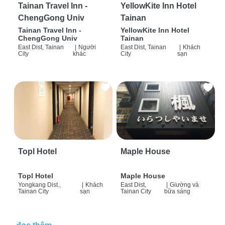
Tainan Travel Inn -
YellowKite Inn Hotel
ChengGong Univ
Tainan
Tainan Travel Inn -
YellowKite Inn Hotel
ChengGong Univ
Tainan
East Dist, Tainan
|
Người
East Dist, Tainan
|
Khách
City
khác
City
sạn
Topl Hotel
Maple House
Topl Hotel
Maple House
Yongkang Dist.,
|
Khách
East Dist,
|
Giường và
Tainan City
sạn
Tainan City
bữa sáng