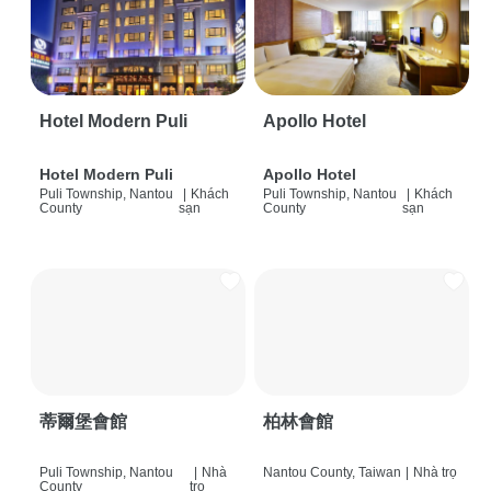
Hotel Modern Puli
Apollo Hotel
Hotel Modern Puli
Apollo Hotel
Puli Township, Nantou
|
Khách
Puli Township, Nantou
|
Khách
County
sạn
County
sạn
蒂爾堡會館
柏林會館
Puli Township, Nantou
|
Nhà
Nantou County, Taiwan
|
Nhà trọ
County
trọ