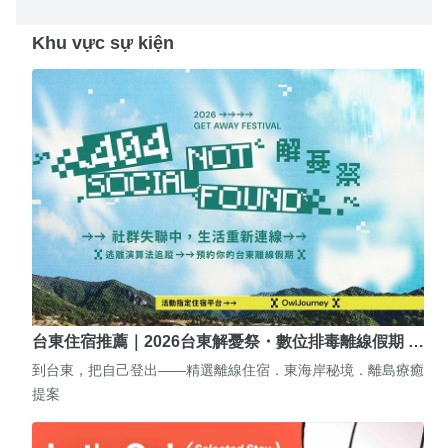
Khu vực sự kiện
台東住宿推薦｜2026台東解憂祭・數位排毒離線假期 …
到台東，把自己登出——精選離線住宿．東海岸秘境．離島療癒
提案