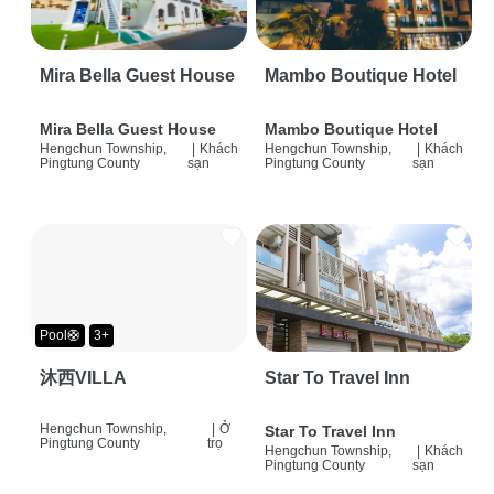
Mira Bella Guest House
Mambo Boutique Hotel
Mira Bella Guest House
Mambo Boutique Hotel
Hengchun Township,
|
Khách
Hengchun Township,
|
Khách
Pingtung County
sạn
Pingtung County
sạn
Pool🛟
3+
沐西VILLA
Star To Travel Inn
Hengchun Township,
|
Ở
Star To Travel Inn
Pingtung County
trọ
Hengchun Township,
|
Khách
Pingtung County
sạn