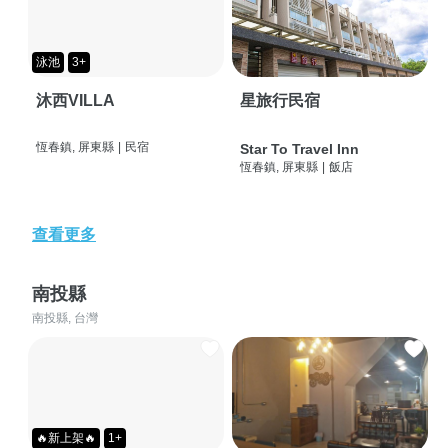
泳池
3+
沐西VILLA
星旅行民宿
恆春鎮, 屏東縣
|
民宿
Star To Travel Inn
恆春鎮, 屏東縣
|
飯店
查看更多
南投縣
南投縣, 台灣
🔥新上架🔥
1+