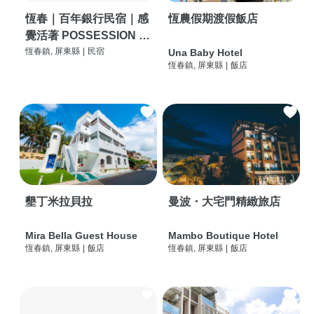
恆春｜百年銀行民宿｜感
恆農假期渡假飯店
覺活著 POSSESSION |
背包客棧 | 恆春必住特色
恆春鎮, 屏東縣
|
民宿
Una Baby Hotel
恆春鎮, 屏東縣
|
飯店
旅店 | HOSTEL |
墾丁米拉貝拉
曼波・大宅門精緻旅店
Mira Bella Guest House
Mambo Boutique Hotel
恆春鎮, 屏東縣
|
飯店
恆春鎮, 屏東縣
|
飯店