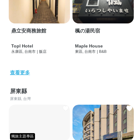
鼎立安商務旅館
楓の湯民宿
Topl Hotel
Maple House
永康區, 台南市
|
飯店
東區, 台南市
|
B&B
查看更多
屏東縣
屏東縣, 台灣
獨旅主題專區