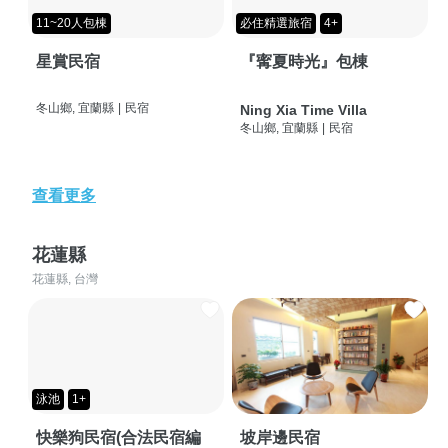
11~20人包棟
必住精選旅宿
4+
星賞民宿
『寗夏時光』包棟
冬山鄉, 宜蘭縣
|
民宿
Ning Xia Time Villa
冬山鄉, 宜蘭縣
|
民宿
查看更多
花蓮縣
花蓮縣, 台灣
泳池
1+
快樂狗民宿(合法民宿編
坡岸邊民宿