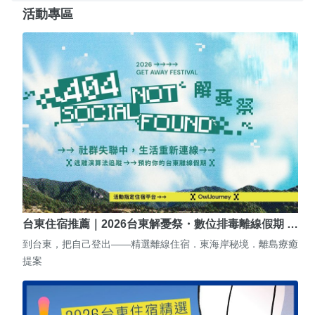
活動專區
台東住宿推薦｜2026台東解憂祭・數位排毒離線假期 …
到台東，把自己登出——精選離線住宿．東海岸秘境．離島療癒
提案