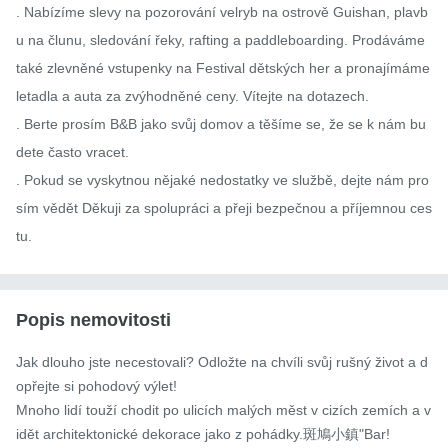
. Nabízíme slevy na pozorování velryb na ostrově Guishan, plavb
u na člunu, sledování řeky, rafting a paddleboarding. Prodáváme 
také zlevněné vstupenky na Festival dětských her a pronajímáme 
letadla a auta za zvýhodněné ceny. Vítejte na dotazech.

. Berte prosím B&B jako svůj domov a těšíme se, že se k nám bu
dete často vracet.

. Pokud se vyskytnou nějaké nedostatky ve službě, dejte nám pro
sím vědět Děkuji za spolupráci a přeji bezpečnou a příjemnou ces
tu.
Popis nemovitosti
Jak dlouho jste necestovali? Odložte na chvíli svůj rušný život a d
opřejte si pohodový výlet!

Mnoho lidí touží chodit po ulicích malých měst v cizích zemích a v
idět architektonické dekorace jako z pohádky.斑鳩小鎮"Bar!
