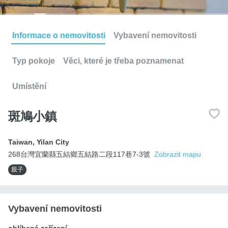
Informace o nemovitosti
Vybavení nemovitosti
Typ pokoje
Věci, které je třeba poznamenat
Umístění
斑鳩小鎮
Taiwan
,
Yilan City
268台灣宜蘭縣五結鄉五結路二段117巷7-3號
Zobrazit mapu
親子
Vybavení nemovitosti
oblíbená zařízení