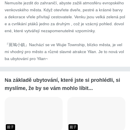
Nemusíte jezdit do zahraničí, abyste zažili atmosféru evropského 
venkovského města. Když otevřete dveře, pestré a krásné barvy 
a dekorace vřele přivítají cestovatele. Venku jsou velká zelená pol
e a cvrlikání ptáků jedno za druhým , což je vzácný pohled. dovol
ené, které vytvářejí nezapomenutelné vzpomínky.

『斑鳩小鎮』Nachází se ve Wujie Township, blízko města, je vel
mi vhodný pro město a různé slavné atrakce Yilan. Je to nová vol
ba ubytování pro Yilan~
Na základě ubytování, které jste si prohlédli, si
myslíme, že by se vám mohlo líbit...
親子
親子