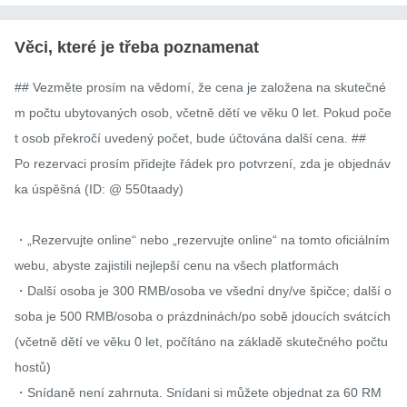
Věci, které je třeba poznamenat
## Vezměte prosím na vědomí, že cena je založena na skutečné
m počtu ubytovaných osob, včetně dětí ve věku 0 let. Pokud poče
t osob překročí uvedený počet, bude účtována další cena. ##

Po rezervaci prosím přidejte řádek pro potvrzení, zda je objednáv
ka úspěšná (ID: @ 550taady)

・„Rezervujte online“ nebo „rezervujte online“ na tomto oficiálním 
webu, abyste zajistili nejlepší cenu na všech platformách

・Další osoba je 300 RMB/osoba ve všední dny/ve špičce; další o
soba je 500 RMB/osoba o prázdninách/po sobě jdoucích svátcích 
(včetně dětí ve věku 0 let, počítáno na základě skutečného počtu 
hostů)

・Snídaně není zahrnuta. Snídani si můžete objednat za 60 RM