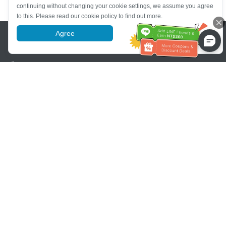
continuing without changing your cookie settings, we assume you agree
to this. Please read our cookie policy to find out more.
Pomoc se zákaznickým servisem
Agree
More information
Zavolejte nám：
+886-2-6610-0183
(Vhodné pro seniory)
Číslo faxu：
+886-2-6610-0185
Úřední hodiny：
Všední dny 10:00 ~ 18:30
Skupina OwlTing
Oficiální webové stránky
Official Website
OwlTing Premium
OwlTing Premium
OwlPay