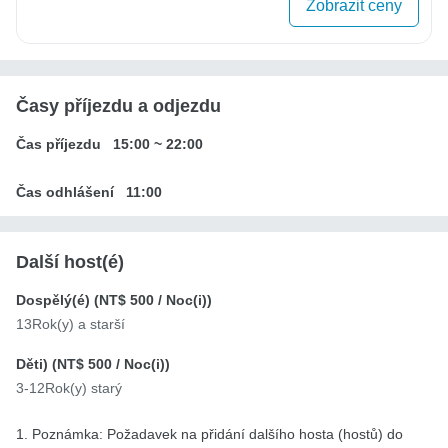
Zobrazit ceny
Časy příjezdu a odjezdu
Čas příjezdu
15:00
~
22:00
Čas odhlášení
11:00
Další host(é)
Dospělý(é) (
NT$ 500
/ Noc(i))
13Rok(y) a starší
Děti) (
NT$ 500
/ Noc(i))
3-12Rok(y) starý
1. Poznámka: Požadavek na přidání dalšího hosta (hostů) do