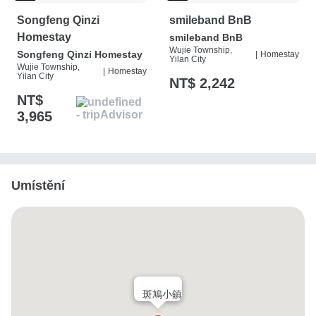
Songfeng Qinzi
smileband BnB
Homestay
smileband BnB
Wujie Township,
Songfeng Qinzi Homestay
|
Homestay
Yilan City
Wujie Township,
|
Homestay
Yilan City
NT$ 2,242
NT$
3,965
Umístění
斑鳩小鎮