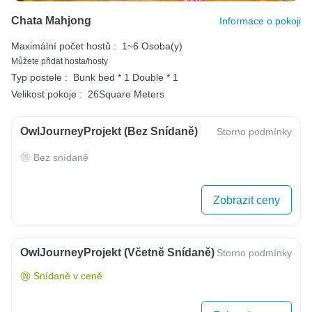
Chata Mahjong
Informace o pokoji
Maximální počet hostů :
1~6 Osoba(y)
Můžete přidat hosta/hosty
Typ postele :
Bunk bed * 1
Double * 1
Velikost pokoje :
26Square Meters
OwlJourneyProjekt (bez Snídaně)
Storno podmínky
Bez snídaně
Zobrazit ceny
OwlJourneyProjekt (včetně Snídaně)
Storno podmínky
Snídaně v ceně