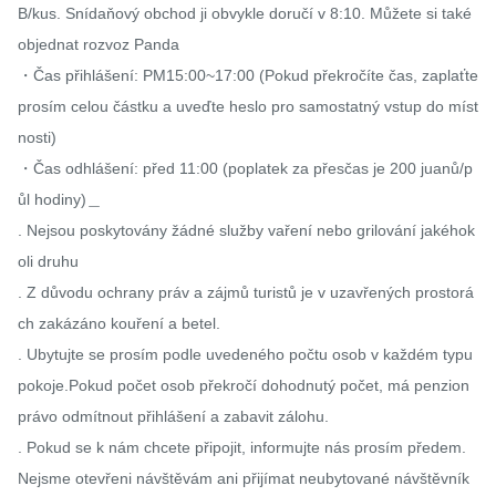
B/kus. Snídaňový obchod ji obvykle doručí v 8:10. Můžete si také 
objednat rozvoz Panda

・Čas přihlášení: PM15:00~17:00 (Pokud překročíte čas, zaplaťte 
prosím celou částku a uveďte heslo pro samostatný vstup do míst
nosti)

・Čas odhlášení: před 11:00 (poplatek za přesčas je 200 juanů/p
ůl hodiny)＿

. Nejsou poskytovány žádné služby vaření nebo grilování jakéhok
oli druhu

. Z důvodu ochrany práv a zájmů turistů je v uzavřených prostorá
ch zakázáno kouření a betel.

. Ubytujte se prosím podle uvedeného počtu osob v každém typu 
pokoje.Pokud počet osob překročí dohodnutý počet, má penzion 
právo odmítnout přihlášení a zabavit zálohu.

. Pokud se k nám chcete připojit, informujte nás prosím předem. 
Nejsme otevřeni návštěvám ani přijímat neubytované návštěvník