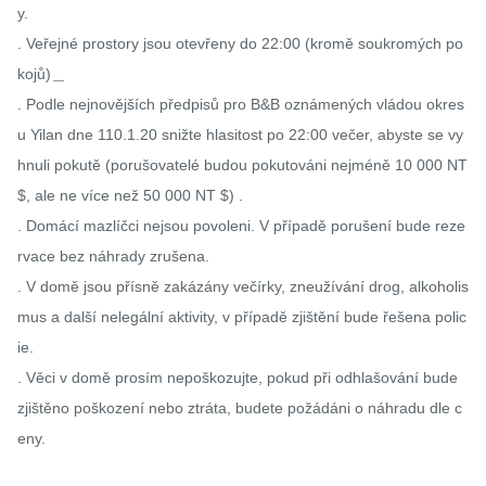
y.

. Veřejné prostory jsou otevřeny do 22:00 (kromě soukromých po
kojů)＿

. Podle nejnovějších předpisů pro B&B oznámených vládou okres
u Yilan dne 110.1.20 snižte hlasitost po 22:00 večer, abyste se vy
hnuli pokutě (porušovatelé budou pokutováni nejméně 10 000 NT 
$, ale ne více než 50 000 NT $) .

. Domácí mazlíčci nejsou povoleni. V případě porušení bude reze
rvace bez náhrady zrušena.

. V domě jsou přísně zakázány večírky, zneužívání drog, alkoholis
mus a další nelegální aktivity, v případě zjištění bude řešena polic
ie.

. Věci v domě prosím nepoškozujte, pokud při odhlašování bude 
zjištěno poškození nebo ztráta, budete požádáni o náhradu dle c
eny.
