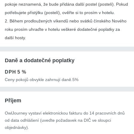
pokoje neznamená, že bude přidána další postel (postelí). Pokud
potřebujete přistýlku (postelí), ověřte si to prosím v hotelu.
2. Během prodloužených víkendů nebo svátků čínského Nového
roku prosím uhraďte v hotelu veškeré dodatečné poplatky za
další hosty.
Daně a dodatečné poplatky
DPH
5 %
Ceny pokojů obvykle zahrnují daně.5%
Příjem
OwlJourney vystaví elektronickou fakturu do 14 pracovních dnů
od data odhlášení (uveďte požadavek na DIČ ve sloupci
objednávky).