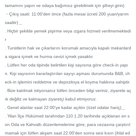
tamamını yapın ve odaya bağımsız girebilmek için şifreyi girin)

・Çıkış saati: 11:00'den önce (fazla mesai ücreti 200 yuan/yarım 
saattir)＿

. Hiçbir şekilde yemek pişirme veya ızgara hizmeti verilmemektedi
r

. Turistlerin hak ve çıkarlarını korumak amacıyla kapalı mekanlard
a sigara içmek ve hurma cevizi içmek yasaktır.

. Lütfen her oda tipinde belirtilen kişi sayısına göre check-in yapı
n. Kişi sayısının kararlaştırılan sayıyı aşması durumunda B&B, ch
eck-in işlemini reddetme ve depozitoya el koyma hakkına sahiptir.

. Bize katılmak istiyorsanız lütfen önceden bilgi veriniz, ziyarete aç
ık değiliz ve kalmayan ziyaretçi kabul etmiyoruz.

. Genel alanlar saat 22:00'ye kadar açıktır (özel odalar hariç)＿

. Yilan İlçe Hükümeti tarafından 110.1.20 tarihinde açıklanan en s
on Oda ve Kahvaltı düzenlemelerine göre, para cezasına çarptırıl
mamak için lütfen akşam saat 22:00'den sonra sesi kısın (ihlal ed