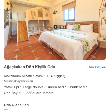
Ağaçkakan Dört Kişilik Oda
Oda Bilgileri
Maksimum Misafir Sayısı :
1~4 Kişi(ler)
Misafir ekleyebilirsiniz.
Yatak Tipi :
Large double / Queen bed * 1
Bunk bed * 1
Oda Boyutu :
22Square Meters
Oda Olanakları