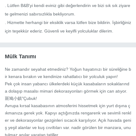
. Lütfen B&B'yi kendi eviniz gibi değerlendirin ve bizi sık sık ziyare
te gelmenizi sabırsızlıkla bekliyorum.

. Hizmette herhangi bir eksiklik varsa lütfen bize bildirin. İşbirliğiniz 
için teşekkür ederiz. Güvenli ve keyifli yolculuklar dilerim.
Mülk Tanımı
Ne zamandır seyahat etmediniz? Yoğun hayatınızı bir süreliğine b
ir kenara bırakın ve kendinize rahatlatıcı bir yolculuk yapın!

Pek çok insan yabancı ülkelerdeki küçük kasabaların sokaklarınd
a dolaşıp masalsı mimari dekorasyonları görmek için can atıyor.
斑鳩小鎮"Çubuk!

Avrupa kırsal kasabasının atmosferini hissetmek için yurt dışına ç
ıkmanıza gerek yok. Kapıyı açtığınızda rengarenk ve sevimli renkl
er ve dekorasyonlar gezginleri sıcacık karşılıyor. Açık havada geni
ş yeşil alanlar ve kuş cıvıltıları var. nadir görülen bir manzara, unu
tulmaz anılar yaratan tatiller.
