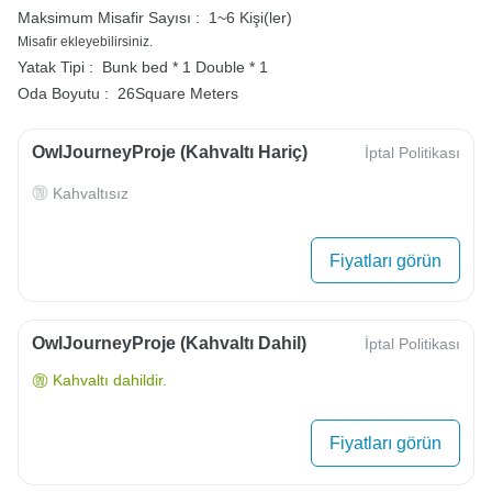
Maksimum Misafir Sayısı :
1~6 Kişi(ler)
Misafir ekleyebilirsiniz.
Yatak Tipi :
Bunk bed * 1
Double * 1
Oda Boyutu :
26Square Meters
OwlJourneyProje (Kahvaltı Hariç)
İptal Politikası
Kahvaltısız
Fiyatları görün
OwlJourneyProje (Kahvaltı Dahil)
İptal Politikası
Kahvaltı dahildir.
Fiyatları görün