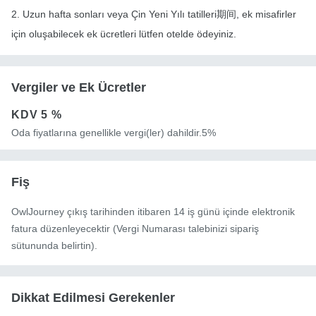
2. Uzun hafta sonları veya Çin Yeni Yılı tatilleri期间, ek misafirler
için oluşabilecek ek ücretleri lütfen otelde ödeyiniz.
Vergiler ve Ek Ücretler
KDV
5 %
Oda fiyatlarına genellikle vergi(ler) dahildir.5%
Fiş
OwlJourney çıkış tarihinden itibaren 14 iş günü içinde elektronik
fatura düzenleyecektir (Vergi Numarası talebinizi sipariş
sütununda belirtin).
Dikkat Edilmesi Gerekenler