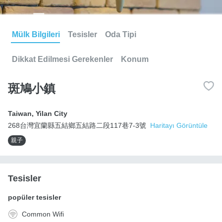
Mülk Bilgileri
Tesisler
Oda Tipi
Dikkat Edilmesi Gerekenler
Konum
斑鳩小鎮
Taiwan
,
Yilan City
268台灣宜蘭縣五結鄉五結路二段117巷7-3號
Haritayı Görüntüle
親子
Tesisler
popüler tesisler
Common Wifi