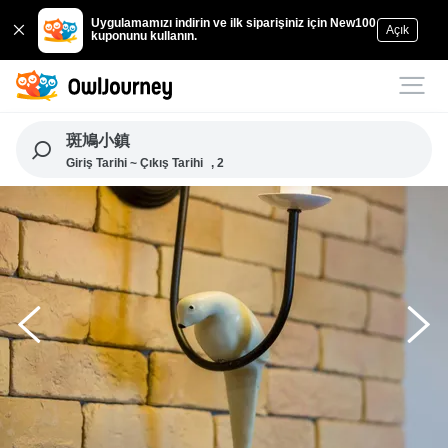
Uygulamamızı indirin ve ilk siparişiniz için New100
Açık
kuponunu kullanın.
斑鳩小鎮
Giriş Tarihi ~ Çıkış Tarihi
, 2