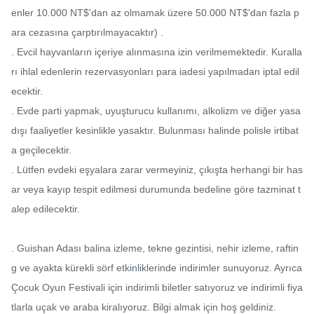
enler 10.000 NT$'dan az olmamak üzere 50.000 NT$'dan fazla p
ara cezasına çarptırılmayacaktır) .

. Evcil hayvanların içeriye alınmasına izin verilmemektedir. Kuralla
rı ihlal edenlerin rezervasyonları para iadesi yapılmadan iptal edil
ecektir.

. Evde parti yapmak, uyuşturucu kullanımı, alkolizm ve diğer yasa 
dışı faaliyetler kesinlikle yasaktır. Bulunması halinde polisle irtibat
a geçilecektir.

. Lütfen evdeki eşyalara zarar vermeyiniz, çıkışta herhangi bir has
ar veya kayıp tespit edilmesi durumunda bedeline göre tazminat t
alep edilecektir.

. Guishan Adası balina izleme, tekne gezintisi, nehir izleme, raftin
g ve ayakta kürekli sörf etkinliklerinde indirimler sunuyoruz. Ayrıca 
Çocuk Oyun Festivali için indirimli biletler satıyoruz ve indirimli fiya
tlarla uçak ve araba kiralıyoruz. Bilgi almak için hoş geldiniz.
