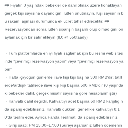
## Fiyatın 0 yaşındaki bebekler de dahil olmak üzere konaklayan 
gerçek kişi sayısına dayandığını lütfen unutmayın. Kişi sayısının b
u rakamı aşması durumunda ek ücret tahsil edilecektir. ##

Rezervasyondan sonra lütfen siparişin başarılı olup olmadığını on
aylamak için bir satır ekleyin (ID: @ 550taady)

・Tüm platformlarda en iyi fiyatı sağlamak için bu resmi web sites
inde "çevrimiçi rezervasyon yapın" veya "çevrimiçi rezervasyon ya
pın"

・Hafta içi/yoğun günlerde ilave kişi kişi başına 300 RMB'dir; tatill
erde/ardışık tatillerde ilave kişi kişi başına 500 RMB'dir (0 yaşında
ki bebekler dahil, gerçek misafir sayısına göre hesaplanmıştır)

・Kahvaltı dahil değildir. Kahvaltıyı adet başına 60 RMB karşılığın
da sipariş edebilirsiniz. Kahvaltı dükkanı genellikle kahvaltıyı 8:1
0'da teslim eder. Ayrıca Panda Teslimatı da sipariş edebilirsiniz.

・Giriş saati: PM 15:00~17:00 (Süreyi aşarsanız lütfen ödemenin 