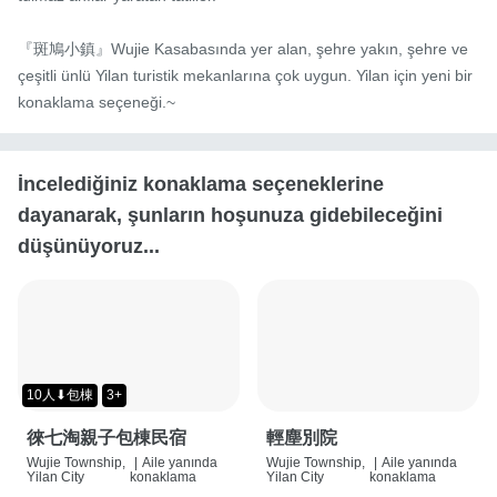
『斑鳩小鎮』Wujie Kasabasında yer alan, şehre yakın, şehre ve 
çeşitli ünlü Yilan turistik mekanlarına çok uygun. Yilan için yeni bir 
konaklama seçeneği.~
İncelediğiniz konaklama seçeneklerine
dayanarak, şunların hoşunuza gidebileceğini
düşünüyoruz...
10人⬇包棟
3+
徠七淘親子包棟民宿
輕塵別院
Wujie Township,
|
Aile yanında
Wujie Township,
|
Aile yanında
Yilan City
konaklama
Yilan City
konaklama