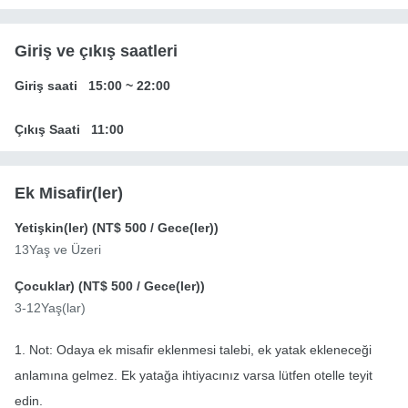
Giriş ve çıkış saatleri
Giriş saati
15:00
~
22:00
Çıkış Saati
11:00
Ek Misafir(ler)
Yetişkin(ler) (
NT$ 500
/ Gece(ler))
13Yaş ve Üzeri
Çocuklar) (
NT$ 500
/ Gece(ler))
3-12Yaş(lar)
1. Not: Odaya ek misafir eklenmesi talebi, ek yatak ekleneceği
anlamına gelmez. Ek yatağa ihtiyacınız varsa lütfen otelle teyit
edin.