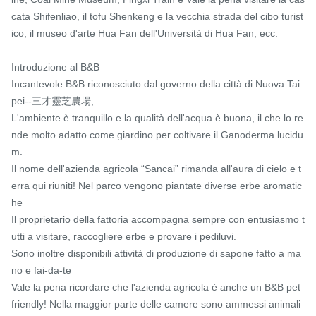
cata Shifenliao, il tofu Shenkeng e la vecchia strada del cibo turist
ico, il museo d'arte Hua Fan dell'Università di Hua Fan, ecc.

Introduzione al B&B

Incantevole B&B riconosciuto dal governo della città di Nuova Tai
pei--三才靈芝農場,

L'ambiente è tranquillo e la qualità dell'acqua è buona, il che lo re
nde molto adatto come giardino per coltivare il Ganoderma lucidu
m.

Il nome dell'azienda agricola “Sancai” rimanda all'aura di cielo e t
erra qui riuniti! Nel parco vengono piantate diverse erbe aromatic
he

Il proprietario della fattoria accompagna sempre con entusiasmo t
utti a visitare, raccogliere erbe e provare i pediluvi.

Sono inoltre disponibili attività di produzione di sapone fatto a ma
no e fai-da-te

Vale la pena ricordare che l'azienda agricola è anche un B&B pet 
friendly! Nella maggior parte delle camere sono ammessi animali 