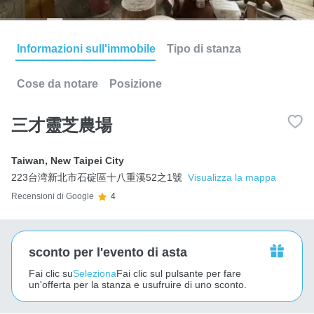
Informazioni sull'immobile
Tipo di stanza
Cose da notare
Posizione
三才靈芝農場
Taiwan
,
New Taipei City
223台湾新北市石碇區十八重溪52之1號
Visualizza la mappa
Recensioni di Google
4
sconto per l'evento di asta
Fai clic su
Seleziona
Fai clic sul pulsante per fare
un'offerta per la stanza e usufruire di uno sconto.