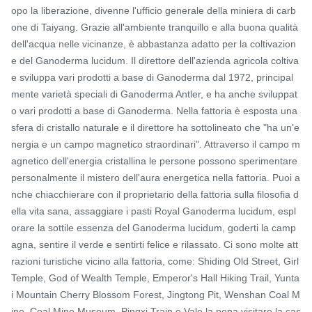
opo la liberazione, divenne l'ufficio generale della miniera di carb
one di Taiyang. Grazie all'ambiente tranquillo e alla buona qualità 
dell'acqua nelle vicinanze, è abbastanza adatto per la coltivazion
e del Ganoderma lucidum. Il direttore dell'azienda agricola coltiva 
e sviluppa vari prodotti a base di Ganoderma dal 1972, principal
mente varietà speciali di Ganoderma Antler, e ha anche sviluppat
o vari prodotti a base di Ganoderma. Nella fattoria è esposta una 
sfera di cristallo naturale e il direttore ha sottolineato che "ha un'e
nergia e un campo magnetico straordinari". Attraverso il campo m
agnetico dell'energia cristallina le persone possono sperimentare 
personalmente il mistero dell'aura energetica nella fattoria. Puoi a
nche chiacchierare con il proprietario della fattoria sulla filosofia d
ella vita sana, assaggiare i pasti Royal Ganoderma lucidum, espl
orare la sottile essenza del Ganoderma lucidum, goderti la camp
agna, sentire il verde e sentirti felice e rilassato. Ci sono molte att
razioni turistiche vicino alla fattoria, come: Shiding Old Street, Girl 
Temple, God of Wealth Temple, Emperor's Hall Hiking Trail, Yunta
i Mountain Cherry Blossom Forest, Jingtong Pit, Wenshan Coal M
ine, Coal Mine Museum, Pingxi Train e Vale la pena visitare la cas