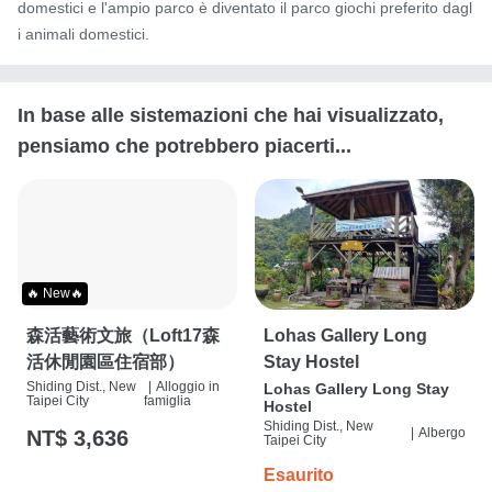
domestici e l'ampio parco è diventato il parco giochi preferito dagl
i animali domestici.
In base alle sistemazioni che hai visualizzato,
pensiamo che potrebbero piacerti...
🔥 New🔥
森活藝術文旅（Loft17森
Lohas Gallery Long
活休閒園區住宿部）
Stay Hostel
Shiding Dist., New
|
Alloggio in
Lohas Gallery Long Stay
Taipei City
famiglia
Hostel
Shiding Dist., New
|
Albergo
NT$ 3,636
Taipei City
Esaurito