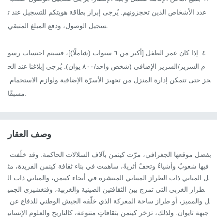
عدد الأشخاص الذين تحجزونهم. يُرجى إبراز بطاقة هويتكم للتسجيل عند ت
سجيل الوصول، ودفع المبلغ المتبقي.

٤. إذا كان عمر الطفل [أكبر من ٦ سنوات (شاملًا)]، فسيتم احتساب رسو
م السرير/السرير الإضافي (شخص واحد/٨٠٠ يوان). يُرجى إبلاغنا عند الح
جز حتى تتمكن إدارة المنزل من تجهيز الأسرّة الإضافية ولوازم الاستحمام 
مسبقًا.
وصف العقار
بفضل موقعها الجغرافي، مرّت كينمن بآلاف السلالات الحاكمة. وقد خلّفت 
فيها شعوبٌ وأشياءٌ وتحفٌ أثريةً، ساهمت في بناء ثقافة كينمن الفريدة، مث
ل المباني ذات الطراز الميناني المنتشرة في أنحاء كينمن، والمباني ذات ال
طراز الغربي التي تمزج بين الثقافتين الصينية والغربية، وفنغشيزي الجمي
ل والمميز، أو طراز ساحة المعركة الذي خلّفه الجيش الوطني للدفاع عن 
جبهة تايوان. ولذلك، تزخر كينمن بثقافاتٍ متنوعة، كالتاريخ والعلوم الإنساني