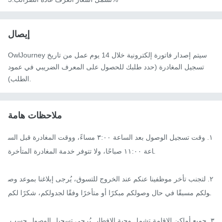
إيصال
OwlJourney سيتم إصدار فاتورة إلكترونية خلال 14 يوم عمل من تاريخ
تسجيل المغادرة (حدد طلبك للحصول على المعرف الضريبي في عمود
الطلب).
ملاحظات هامة
١. وقت تسجيل الوصول بعد الساعة ٣:٠٠ مساءً، ووقت المغادرة قبل الس
اعة ١١:٠٠ صباحًا، ولا تتوفر خدمة المغادرة المتأخرة.

٢. لتجنب تأخر موظفينا عنكم عند الخروج للتسوق، يُرجى إبلاغنا بموعد وص
ولكم مسبقًا في حال وصولكم مبكرًا أو متأخرًا وفقًا لجدولكم، شكرًا لكم.

٣. جميع أماكن الإقامة تشمل وجبة الإفطار. يُرجى تسجيل الوصول حسب 