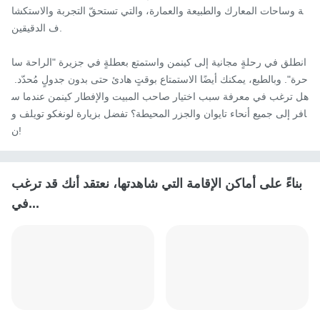
ة وساحات المعارك والطبيعة والعمارة، والتي تستحقّ التجربة والاستكشا
ف الدقيقين.

انطلق في رحلةٍ مجانية إلى كينمن واستمتع بعطلةٍ في جزيرة "الراحة سا
حرة". وبالطبع، يمكنك أيضًا الاستمتاع بوقتٍ هادئ حتى بدون جدولٍ مُحدّد. 
هل ترغب في معرفة سبب اختيار صاحب المبيت والإفطار كينمن عندما س
افر إلى جميع أنحاء تايوان والجزر المحيطة؟ تفضل بزيارة لونغكو تويلف و
ن!
بناءً على أماكن الإقامة التي شاهدتها، نعتقد أنك قد ترغب
في...