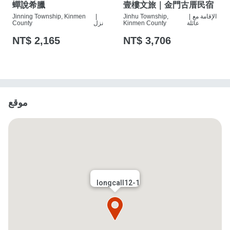
蟬說希臘
壹樓文旅｜金門古厝民宿
الإقامة مع
|
Jinhu Township,
|
Jinning Township, Kinmen
عائلة
Kinmen County
نزل
County
NT$ 2,165
NT$ 3,706
موقع
longcall12-1