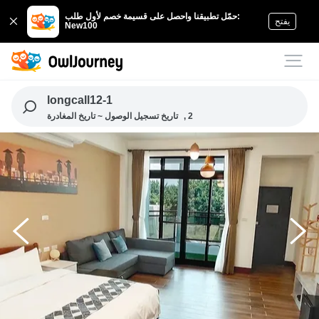
حمّل تطبيقنا واحصل على قسيمة خصم لأول طلب:
يفتح
New100
longcall12-1
, 2
تاريخ تسجيل الوصول ~ تاريخ المغادرة