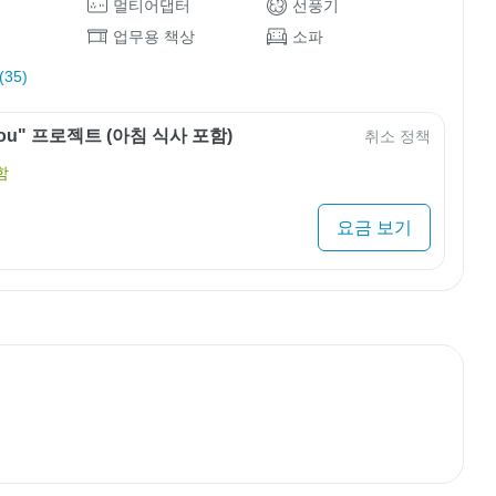
멀티어댑터
선풍기
업무용 책상
소파
35)
 You" 프로젝트 (아침 식사 포함)
취소 정책
함
요금 보기