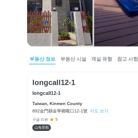
부동산 정보
부동산 시설
객실 유형
참고 사항
longcall12-1
longcall12-1
Taiwan
,
Kinmen County
892金門縣金寧鄉嚨口12-1號
지도 보기
구글 리뷰
5
山海景觀