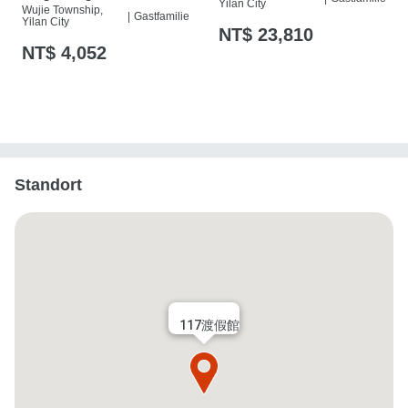
Yilan City
Wujie Township,
|
Gastfamilie
Yilan City
NT$ 23,810
NT$ 4,052
Standort
117渡假館