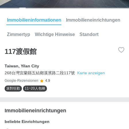
Immobilieninformationen
Immobilieneinrichtungen
Zimmertyp
Wichtige Hinweise
Standort
117渡假館
Taiwan
,
Yilan City
268台灣宜蘭縣五結鄉溪濱路二段117號
Karte anzeigen
Google-Rezensionen
4.9
派對狂歡
11~20人包棟
Immobilieneinrichtungen
beliebte Einrichtungen