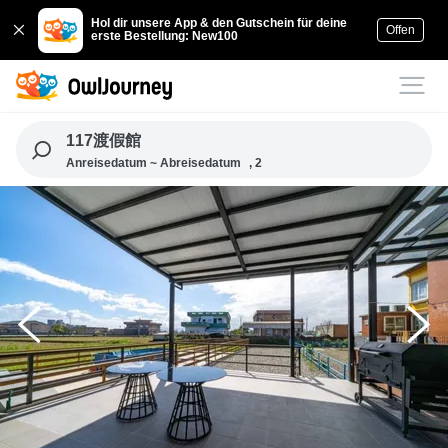
Hol dir unsere App & den Gutschein für deine
Offen
erste Bestellung: New100
117渡假館
Anreisedatum ~ Abreisedatum
, 2