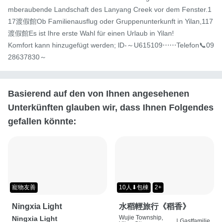
mberaubende Landschaft des Lanyang Creek vor dem Fenster.1
17渡假館Ob Familienausflug oder Gruppenunterkunft in Yilan,117
渡假館Es ist Ihre erste Wahl für einen Urlaub in Yilan!

Komfort kann hinzugefügt werden; lD-～U615109⋯⋯Telefon📞09
28637830～
Basierend auf den von Ihnen angesehenen
Unterkünften glauben wir, dass Ihnen Folgendes
gefallen könnte:
寵物友善
10人⬇包棟
2+
Ningxia Light
水稻輕旅行《稻香》
Wujie Township,
Ningxia Light
|
Gastfamilie