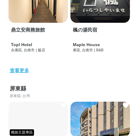
鼎立安商務旅館
楓の湯民宿
Topl Hotel
Maple House
永康區, 台南市
|
飯店
東區, 台南市
|
B&B
查看更多
屏東縣
屏東縣, 台灣
獨旅主題專區