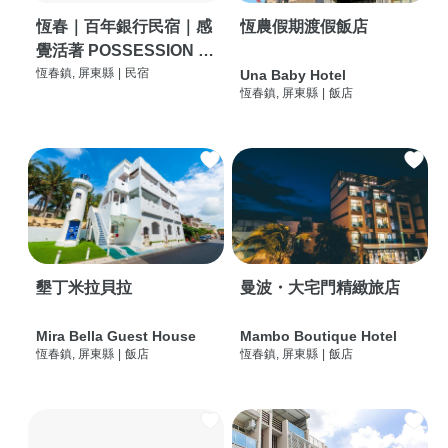
恆春｜百年銀行民宿｜感
恆農假期渡假飯店
覺活著 POSSESSION |
背包客棧 | 恆春必住特色
恆春鎮, 屏東縣
|
民宿
Una Baby Hotel
恆春鎮, 屏東縣
|
飯店
旅店 | HOSTEL |
墾丁米拉貝拉
曼波・大宅門精緻旅店
Mira Bella Guest House
Mambo Boutique Hotel
恆春鎮, 屏東縣
|
飯店
恆春鎮, 屏東縣
|
飯店