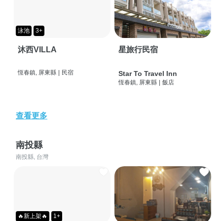
泳池
3+
沐西VILLA
星旅行民宿
恆春鎮, 屏東縣
|
民宿
Star To Travel Inn
恆春鎮, 屏東縣
|
飯店
查看更多
南投縣
南投縣, 台灣
🔥新上架🔥
1+