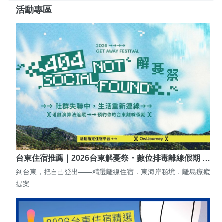
活動專區
台東住宿推薦｜2026台東解憂祭・數位排毒離線假期 …
到台東，把自己登出——精選離線住宿．東海岸秘境．離島療癒
提案