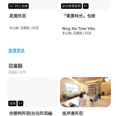
11~20人包棟
必住精選旅宿
4+
星賞民宿
『寗夏時光』包棟
冬山鄉, 宜蘭縣
|
民宿
Ning Xia Time Villa
冬山鄉, 宜蘭縣
|
民宿
查看更多
花蓮縣
花蓮縣, 台灣
泳池
1+
快樂狗民宿(合法民宿編
坡岸邊民宿