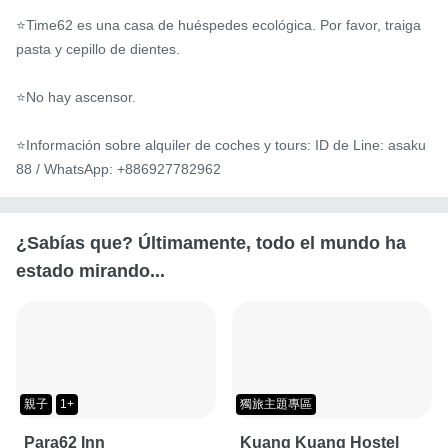
⭐️Time62 es una casa de huéspedes ecológica. Por favor, traiga 
pasta y cepillo de dientes.

⭐️No hay ascensor.

⭐️Información sobre alquiler de coches y tours: ID de Line: asaku
88 / WhatsApp: +886927782962
¿Sabías que? Últimamente, todo el mundo ha
estado mirando...
親子
1+
獨旅主題專區
Para62 Inn
Kuang Kuang Hostel