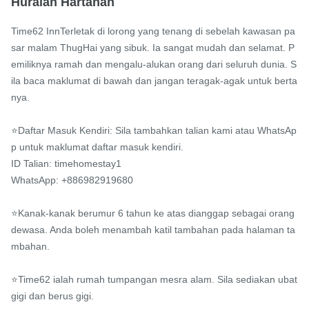
Huraian Hartanah
Time62 InnTerletak di lorong yang tenang di sebelah kawasan pa
sar malam ThugHai yang sibuk. Ia sangat mudah dan selamat. P
emiliknya ramah dan mengalu-alukan orang dari seluruh dunia. S
ila baca maklumat di bawah dan jangan teragak-agak untuk berta
nya.

⭐️Daftar Masuk Kendiri: Sila tambahkan talian kami atau WhatsAp
p untuk maklumat daftar masuk kendiri.

ID Talian: timehomestay1

WhatsApp: +886982919680

⭐️Kanak-kanak berumur 6 tahun ke atas dianggap sebagai orang 
dewasa. Anda boleh menambah katil tambahan pada halaman ta
mbahan.

⭐️Time62 ialah rumah tumpangan mesra alam. Sila sediakan ubat 
gigi dan berus gigi.
