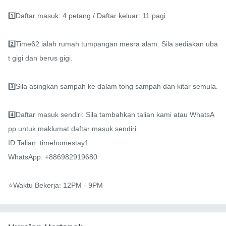
1️⃣Daftar masuk: 4 petang / Daftar keluar: 11 pagi

2️⃣Time62 ialah rumah tumpangan mesra alam. Sila sediakan uba
t gigi dan berus gigi.

3️⃣Sila asingkan sampah ke dalam tong sampah dan kitar semula.

4️⃣Daftar masuk sendiri: Sila tambahkan talian kami atau WhatsA
pp untuk maklumat daftar masuk sendiri.

ID Talian: timehomestay1

WhatsApp: +886982919680

⭐️Waktu Bekerja: 12PM - 9PM