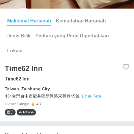
Maklumat Hartanah
Kemudahan Hartanah
Jenis Bilik
Perkara yang Perlu Diperhatikan
Lokasi
Time62 Inn
Time62 Inn
Taiwan
,
Taichung City
434台灣台中市龍井區新興路東興巷45號
Lihat Peta
Ulasan Google
4.7
親子
🔥 New🔥