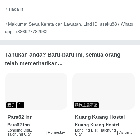
⭐️Tiada lif.

⭐️Maklumat Sewa Kereta dan Lawatan, Lind ID: asaku88 / Whats
app: +886927782962
Tahukah anda? Baru-baru ini, semua orang
telah memerhatikan...
親子
1+
獨旅主題專區
Para62 Inn
Kuang Kuang Hostel
Para62 Inn
Kuang Kuang Hostel
Longjing Dist.,
Longjing Dist., Taichung
|
Homestay
|
Asrama
Taichung City
City