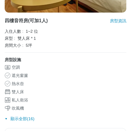
四樓音符房(可加1人)
房型資訊
入住人數 :
1~2 位
床型 :
雙人床 * 1
房間大小 :
5坪
房型設施
空調
遮光窗簾
熱水壺
雙人床
私人衛浴
吹風機
顯示全部(16)