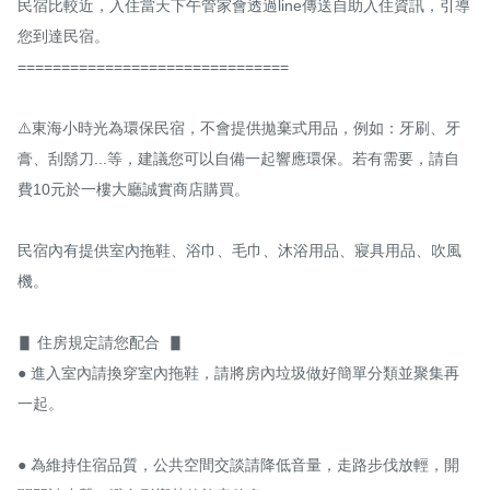
民宿比較近，入住當天下午管家會透過line傳送自助入住資訊，引導
您到達民宿。

===============================

⚠️東海小時光為環保民宿，不會提供拋棄式用品，例如：牙刷、牙
膏、刮鬍刀...等，建議您可以自備一起響應環保。若有需要，請自
費10元於一樓大廳誠實商店購買。

民宿內有提供室內拖鞋、浴巾、毛巾、沐浴用品、寢具用品、吹風
機。

▋ 住房規定請您配合  ▋

● 進入室內請換穿室內拖鞋，請將房內垃圾做好簡單分類並聚集再
一起。

● 為維持住宿品質，公共空間交談請降低音量，走路步伐放輕，開