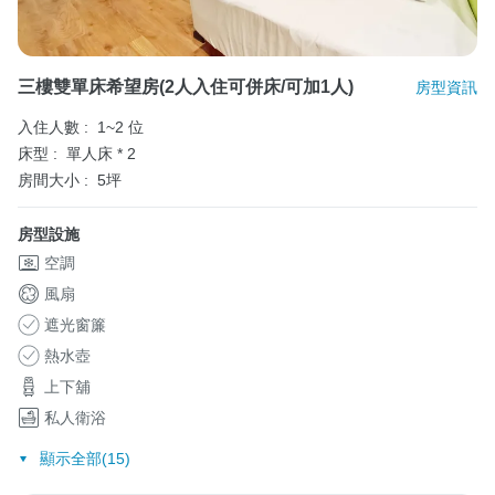
三樓雙單床希望房(2人入住可併床/可加1人)
房型資訊
入住人數 :
1~2 位
床型 :
單人床 * 2
房間大小 :
5坪
房型設施
空調
風扇
遮光窗簾
熱水壺
上下舖
私人衛浴
顯示全部(15)