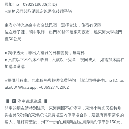
尋加line：0982919680(非ID) 

⭐️請務必詳閱取消規定以避免後續爭議

東海小時光為台中市合法民宿，選擇合法，住宿有保障

位在巷子裡，鬧中取靜，出門30秒即達東海夜市，離東海大學後門
僅50公尺

● 獨棟透天，非出入複雜的日租套房，無電梯

● 六歲以下不佔床不收費 ; 六歲以上兒童，視同成人。如需加床請在
加購區選購

⭐️提供計程車、包車服務與旅遊免費諮詢，請洽司機先生Line ID: as
aku88/ Whatsapp: +886927782962

 ▋  🅿️ 停車資訊建議  ▋

開車的朋友請特別注意，東海商圈不好停車，東海小時光民宿特別
與走路5分鐘的東海好消息廣場室內停車場合作，建議有停車需求的
客人，選好房型後，到下一步的加購商品區加購特約停車券150元。
