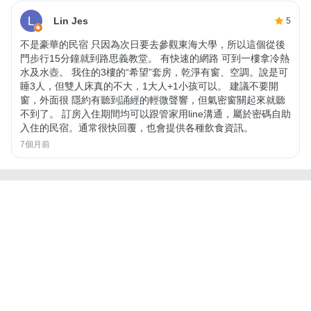
Lin Jes
5
不是豪華的民宿 只因為次日要去參觀東海大學，所以這個從後
門步行15分鐘就到路思義教堂。 有快速的網路 可到一樓拿冷熱
水及水壺。 我住的3樓的“希望”套房，乾淨有窗、空調。說是可
睡3人，但雙人床真的不大，1大人+1小孩可以。 建議不要開
窗，外面很 隱約有聽到誦經的輕微聲響，但氣密窗關起來就聽
不到了。 訂房入住期間均可以跟管家用line溝通，屬於密碼自助
入住的民宿。通常很快回覆，也會提供各種飲食資訊。
7個月前