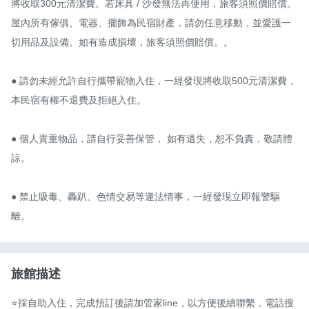
將收取300元清潔費。若床具 / 沙發無法再使用，旅客須照價賠償。
屋內所有傢俱、電器、擺飾為民宿財產，請勿任意移動，並愛護一
切用品及設備。如有造成損壞，旅客須照價賠償。。

● 請勿未經允許自行攜帶寵物入住，一經發現將收取500元清潔費，
本民宿有權不退費及拒絕入住。

● 個人貴重物品，請自行妥善保管， 如有遺失，恕不負責，敬請體
諒。

● 禁止吸毒、轟趴、色情交易等違法情事，一經發現立即報警驅
離。
旅館描述
⭐️採自助入住，完成預訂後請加管家line，以方便後續聯繫，電話搜