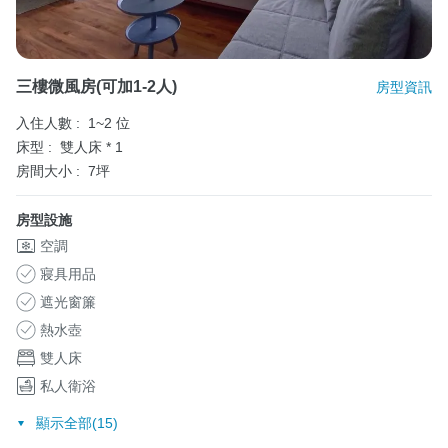
三樓微風房(可加1-2人)
房型資訊
入住人數 :
1~2 位
床型 :
雙人床 * 1
房間大小 :
7坪
房型設施
空調
寢具用品
遮光窗簾
熱水壺
雙人床
私人衛浴
顯示全部(15)