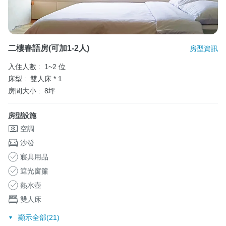
二樓春語房(可加1-2人)
房型資訊
入住人數 :
1~2 位
床型 :
雙人床 * 1
房間大小 :
8坪
房型設施
空調
沙發
寢具用品
遮光窗簾
熱水壺
雙人床
顯示全部(21)