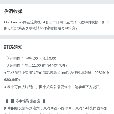
住宿收據
OwlJourney將在退房後14個工作日內開立電子代收轉付收據（如有
開立抬頭統編之需求請於住宿收據欄位中填寫）
訂房須知
- 入住時間 / 下午4:00 ~ 晚上9:00

- 退房時間 /  早上11:00 前 (民宿無供餐)

● 完成預訂後請用我們的電話搜尋加line以方便後續聯繫，0982919
680(非ID) 

● 機車可停放於門口。開車旅客若需要停車，請參考下方資訊

 ▋  🅿️ 停車場資訊建議  ▋

開車的朋友請特別注意，東海商圈不好停車，東海小時光民宿特別