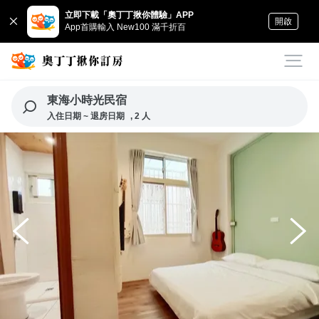
立即下載「奧丁丁揪你體驗」APP
開啟
App首購輸入 New100 滿千折百
東海小時光民宿
入住日期 ~ 退房日期
, 2 人