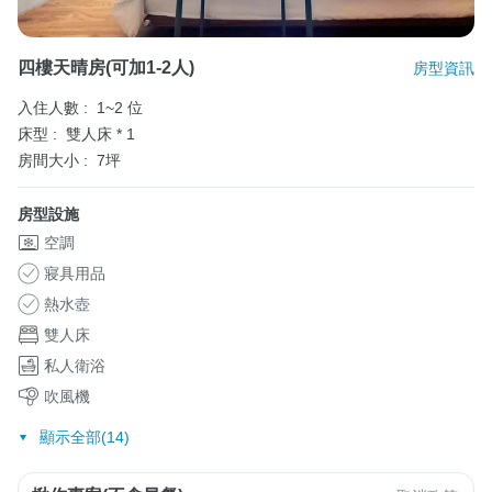
四樓天晴房(可加1-2人)
房型資訊
入住人數 :
1~2 位
床型 :
雙人床 * 1
房間大小 :
7坪
房型設施
空調
寢具用品
熱水壺
雙人床
私人衛浴
吹風機
顯示全部(14)