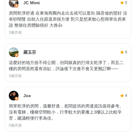
JC Mimi
5
房間乾淨舒適.在東海商圈內走出去就可以逛街.隔音做的蠻好 沒
有吵鬧聲 自助入住跟退房很方便 對只是想來散心想簡單住房來
說 整個住房體驗很好 大推👍
3個月前
羅玉芬
5
這麼好的地方捨不得公開，但闆娘真的打掃太乾淨了，而且二
樓的房間居然還有浴缸，評論後下次會不會又更難訂啊~~~
3個月前
Joe
4
簡單乾淨的房間，溫馨舒適，老闆提供的周邊資訊值得參考。
沒有電梯，樓梯空間較小，行李較大的要搬上3樓以上比較辛
苦，建議輕便行李為佳。
5個月前