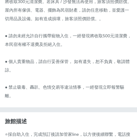
將收取300元清潔費。若床具 / 沙發無法再使用，旅客須照價賠償。
屋內所有傢俱、電器、擺飾為民宿財產，請勿任意移動，並愛護一
切用品及設備。如有造成損壞，旅客須照價賠償。。

● 請勿未經允許自行攜帶寵物入住，一經發現將收取500元清潔費，
本民宿有權不退費及拒絕入住。

● 個人貴重物品，請自行妥善保管， 如有遺失，恕不負責，敬請體
諒。

● 禁止吸毒、轟趴、色情交易等違法情事，一經發現立即報警驅
離。
旅館描述
⭐️採自助入住，完成預訂後請加管家line，以方便後續聯繫，電話搜