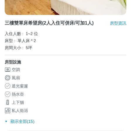
三樓雙單床希望房(2人入住可併床/可加1人)
房型資訊
入住人數 :
1~2 位
床型 :
單人床 * 2
房間大小 :
5坪
房型設施
空調
風扇
遮光窗簾
熱水壺
上下舖
私人衛浴
顯示全部(15)