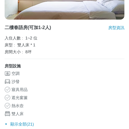
二樓春語房(可加1-2人)
房型資訊
入住人數 :
1~2 位
床型 :
雙人床 * 1
房間大小 :
8坪
房型設施
空調
沙發
寢具用品
遮光窗簾
熱水壺
雙人床
顯示全部(21)