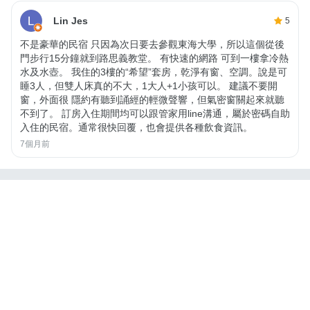
Lin Jes
5
不是豪華的民宿 只因為次日要去參觀東海大學，所以這個從後
門步行15分鐘就到路思義教堂。 有快速的網路 可到一樓拿冷熱
水及水壺。 我住的3樓的“希望”套房，乾淨有窗、空調。說是可
睡3人，但雙人床真的不大，1大人+1小孩可以。 建議不要開
窗，外面很 隱約有聽到誦經的輕微聲響，但氣密窗關起來就聽
不到了。 訂房入住期間均可以跟管家用line溝通，屬於密碼自助
入住的民宿。通常很快回覆，也會提供各種飲食資訊。
7個月前