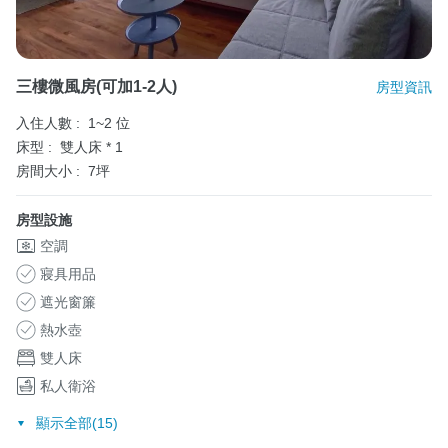
三樓微風房(可加1-2人)
房型資訊
入住人數 :
1~2 位
床型 :
雙人床 * 1
房間大小 :
7坪
房型設施
空調
寢具用品
遮光窗簾
熱水壺
雙人床
私人衛浴
顯示全部(15)