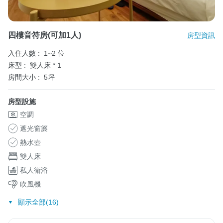
四樓音符房(可加1人)
房型資訊
入住人數 :
1~2 位
床型 :
雙人床 * 1
房間大小 :
5坪
房型設施
空調
遮光窗簾
熱水壺
雙人床
私人衛浴
吹風機
顯示全部(16)