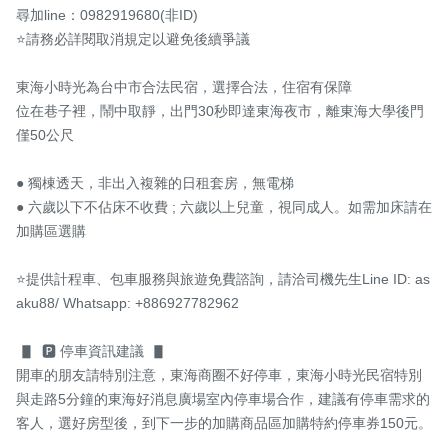
尋加line：0982919680(非ID) 

⭐️請務必詳閱取消規定以避免後續爭議

東海小時光為台中市合法民宿，選擇合法，住宿有保障

位在巷子裡，鬧中取靜，出門30秒即達東海夜市，離東海大學後門
僅50公尺

● 獨棟透天，非出入複雜的日租套房，無電梯

● 六歲以下不佔床不收費 ; 六歲以上兒童，視同成人。如需加床請在
加購區選購

⭐️提供計程車、包車服務與旅遊免費諮詢，請洽司機先生Line ID: as
aku88/ Whatsapp: +886927782962

 ▋  🅿️ 停車資訊建議  ▋

開車的朋友請特別注意，東海商圈不好停車，東海小時光民宿特別
與走路5分鐘的東海好消息廣場室內停車場合作，建議有停車需求的
客人，選好房型後，到下一步的加購商品區加購特約停車券150元。
