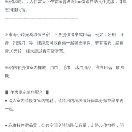
民宿比較近，入住當天下午管家會透過line傳送自助入住資訊，引導
您到達民宿。

===============================

⚠️東海小時光為環保民宿，不會提供拋棄式用品，例如：牙刷、牙
膏、刮鬍刀...等，建議您可以自備一起響應環保。若有需要，請自
費10元於一樓大廳誠實商店購買。

民宿內有提供室內拖鞋、浴巾、毛巾、沐浴用品、寢具用品、吹風
機。

▋ 住房規定請您配合  ▋

● 進入室內請換穿室內拖鞋，請將房內垃圾做好簡單分類並聚集再
一起。

● 為維持住宿品質，公共空間交談請降低音量，走路步伐放輕，開