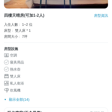
四樓天晴房(可加1-2人)
房型資訊
入住人數 :
1~2 位
床型 :
雙人床 * 1
房間大小 :
7坪
房型設施
空調
寢具用品
熱水壺
雙人床
私人衛浴
吹風機
顯示全部(14)