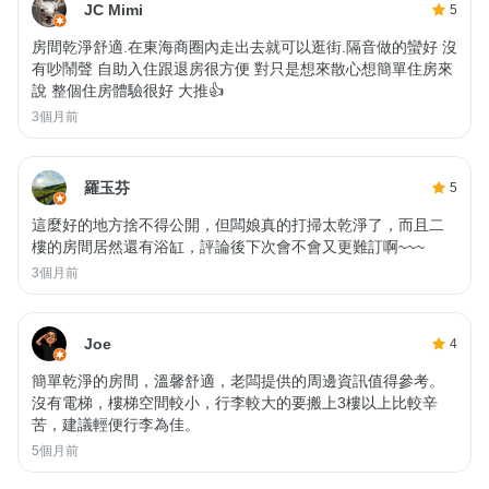
JC Mimi
5
房間乾淨舒適.在東海商圈內走出去就可以逛街.隔音做的蠻好 沒
有吵鬧聲 自助入住跟退房很方便 對只是想來散心想簡單住房來
說 整個住房體驗很好 大推👍
3個月前
羅玉芬
5
這麼好的地方捨不得公開，但闆娘真的打掃太乾淨了，而且二
樓的房間居然還有浴缸，評論後下次會不會又更難訂啊~~~
3個月前
Joe
4
簡單乾淨的房間，溫馨舒適，老闆提供的周邊資訊值得參考。
沒有電梯，樓梯空間較小，行李較大的要搬上3樓以上比較辛
苦，建議輕便行李為佳。
5個月前