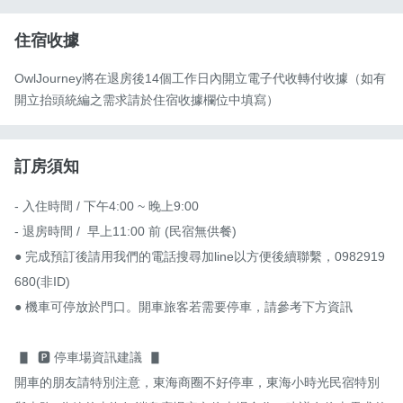
住宿收據
OwlJourney將在退房後14個工作日內開立電子代收轉付收據（如有
開立抬頭統編之需求請於住宿收據欄位中填寫）
訂房須知
- 入住時間 / 下午4:00 ~ 晚上9:00

- 退房時間 /  早上11:00 前 (民宿無供餐)

● 完成預訂後請用我們的電話搜尋加line以方便後續聯繫，0982919
680(非ID) 

● 機車可停放於門口。開車旅客若需要停車，請參考下方資訊

 ▋  🅿️ 停車場資訊建議  ▋

開車的朋友請特別注意，東海商圈不好停車，東海小時光民宿特別