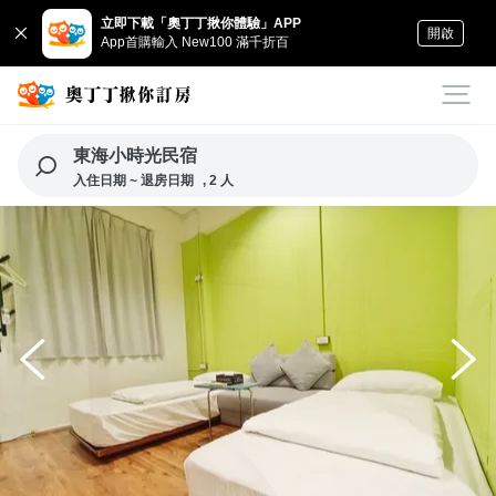
立即下載「奧丁丁揪你體驗」APP
開啟
App首購輸入 New100 滿千折百
東海小時光民宿
入住日期 ~ 退房日期
, 2 人