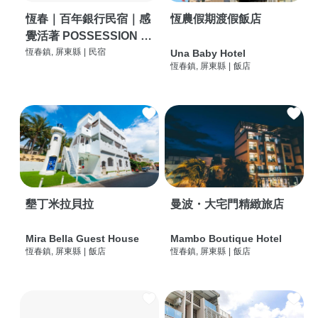
恆春｜百年銀行民宿｜感
恆農假期渡假飯店
覺活著 POSSESSION |
背包客棧 | 恆春必住特色
恆春鎮, 屏東縣
|
民宿
Una Baby Hotel
恆春鎮, 屏東縣
|
飯店
旅店 | HOSTEL |
墾丁米拉貝拉
曼波・大宅門精緻旅店
Mira Bella Guest House
Mambo Boutique Hotel
恆春鎮, 屏東縣
|
飯店
恆春鎮, 屏東縣
|
飯店