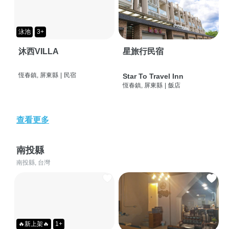
泳池
3+
沐西VILLA
星旅行民宿
恆春鎮, 屏東縣
|
民宿
Star To Travel Inn
恆春鎮, 屏東縣
|
飯店
查看更多
南投縣
南投縣, 台灣
🔥新上架🔥
1+