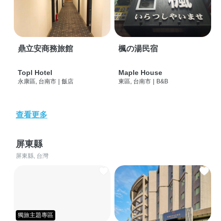
鼎立安商務旅館
楓の湯民宿
Topl Hotel
Maple House
永康區, 台南市
|
飯店
東區, 台南市
|
B&B
查看更多
屏東縣
屏東縣, 台灣
獨旅主題專區