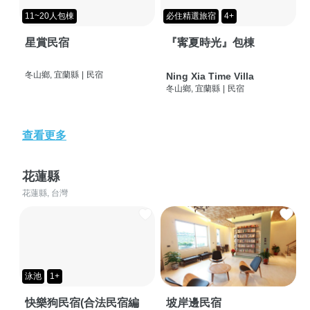
11~20人包棟
必住精選旅宿
4+
星賞民宿
『寗夏時光』包棟
冬山鄉, 宜蘭縣
|
民宿
Ning Xia Time Villa
冬山鄉, 宜蘭縣
|
民宿
查看更多
花蓮縣
花蓮縣, 台灣
泳池
1+
快樂狗民宿(合法民宿編
坡岸邊民宿