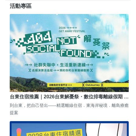
活動專區
台東住宿推薦｜2026台東解憂祭・數位排毒離線假期 …
到台東，把自己登出——精選離線住宿．東海岸秘境．離島療癒
提案