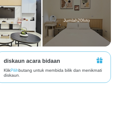
Jumlah20foto
diskaun acara bidaan
Klik
Pilih
butang untuk membida bilik dan menikmati
diskaun.