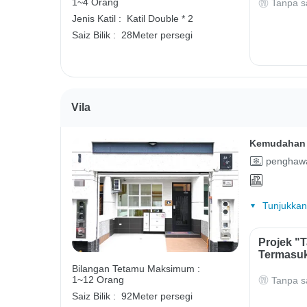
1~4 Orang
Tanpa s
Jenis Katil :
Katil Double * 2
Saiz Bilik :
28Meter persegi
Vila
Kemudahan 
penghawa
Tunjukkan
Projek "
Termasuk
Bilangan Tetamu Maksimum :
1~12 Orang
Tanpa s
Saiz Bilik :
92Meter persegi