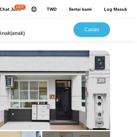
HOT
Chat JuJu
TWD
Sertai kami
Log Masuk
Carian
Anak(anak)