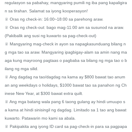
regulasyon sa pabahay, mangyaring pumili ng iba pang kapaligira
n sa tirahan. Salamat sa iyong kooperasyon!

♕ Oras ng check-in: 16:00~18:00 sa parehong araw.

♕ Oras ng check-out: bago mag-11:00 am sa susunod na araw. 
(Pakibalik ang susi ng kuwarto sa pag-check-out)

♕ Mangyaring mag-check in ayon sa napagkasunduang bilang n
g mga tao sa araw. Mangyaring ipagbigay-alam sa amin nang ma
aga kung mayroong pagtaas o pagbaba sa bilang ng mga tao o b
ilang ng mga silid.

♕ Ang dagdag na tao/dagdag na kama ay $800 bawat tao anum
an ang weekdays o holidays, $1000 bawat tao sa panahon ng Ch
inese New Year, at $300 bawat extra quilt.

♕ Ang mga batang wala pang 6 taong gulang ay hindi umuupo s
a kama at hindi sinisingil ng dagdag. Limitado sa 1 tao ang bawat 
kuwarto. Patawarin mo kami sa abala.

♕ Pakipakita ang iyong ID card sa pag-check-in para sa pagpapa