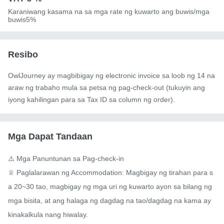
Karaniwang kasama na sa mga rate ng kuwarto ang buwis/mga
buwis5%
Resibo
OwlJourney ay magbibigay ng electronic invoice sa loob ng 14 na
araw ng trabaho mula sa petsa ng pag-check-out (tukuyin ang
iyong kahilingan para sa Tax ID sa column ng order).
Mga Dapat Tandaan
⚠️ Mga Panuntunan sa Pag-check-in

♕ Paglalarawan ng Accommodation: Magbigay ng tirahan para s
a 20~30 tao, magbigay ng mga uri ng kuwarto ayon sa bilang ng 
mga bisita, at ang halaga ng dagdag na tao/dagdag na kama ay 
kinakalkula nang hiwalay.
