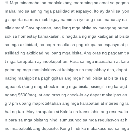
♕ Mga minamahal na manlalakbay, maraming salamat sa pagma
mahal mo sa aming mga pasilidad at espasyo. Ito ay dahil sa iyon
g suporta na mas maibibigay namin sa iyo ang mas mahusay na 
nilalaman! Gayunpaman, ang ilang mga bisita ay maagang puma
sok sa homestay kamakailan, o nagdala ng mga kaibigan at bisita 
sa mga aktibidad, na nagreresulta sa pag-okupa sa espasyo at p
asilidad ng aktibidad ng ibang mga bisita. Ang oras ng paggamit a
t mga karapatan ay inookupahan. Para sa mga inaasahan at kara
patan ng mga manlalakbay at kaibigan na maglakbay dito, dapat 
nating mahigpit na paghigpitan ang mga hindi bisita at bisita sa p
agpasok (kung mag-check in ang mga bisita, sisingilin ng karagd
agang $500/tao), at ang oras ng check-in ay dapat makalipas an
g 3 pm upang maprotektahan ang mga karapatan at interes ng la
hat ng tao. May karapatan si Kalefu na kanselahin ang reservatio
n para sa mga bisitang hindi sumusunod sa mga regulasyon at hi
ndi maibabalik ang deposito. Kung hindi ka makakasunod sa mga 