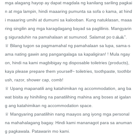
mga alagang hayop ay dapat magdala ng kanilang sariling pagkai
n at mga lampin, hindi maaaring pumunta sa sofa o kama, at hind
i maaaring umihi at dumumi sa kalooban. Kung natuklasan, maaa
ring singilin ang mga karagdagang bayad sa paglilinis. Mangyarin
g siguraduhin na pamahalaan at sumunod. Salamat po☺️🙏🙏".

♕ Bilang tugon sa pagmamahal ng pamahalaan sa lupa, sama-s
ama nating gawin ang pangangalaga sa kapaligiran! ! Mula ngay
on, hindi na kami magbibigay ng disposable toiletries (products), 
kaya please prepare them yourself~ toiletries, toothpaste, toothbr
ush, razor, shower cap, comb!

♕ Upang mapanatili ang katahimikan ng accommodation, ang ba
wat bisita ay hinihiling na panatilihing mahina ang boses at igalan
g ang katahimikan ng accommodation space.

♕ Mangyaring panatilihin nang maayos ang iyong mga personal 
na mahahalagang bagay. Hindi kami mananagot para sa anuman
g pagkawala. Patawarin mo kami.
