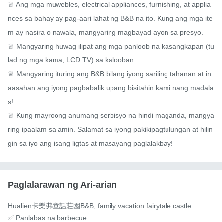
♕ Ang mga muwebles, electrical appliances, furnishing, at applia
nces sa bahay ay pag-aari lahat ng B&B na ito. Kung ang mga ite
m ay nasira o nawala, mangyaring magbayad ayon sa presyo.

♕ Mangyaring huwag ilipat ang mga panloob na kasangkapan (tu
lad ng mga kama, LCD TV) sa kalooban.

♕ Mangyaring ituring ang B&B bilang iyong sariling tahanan at in
aasahan ang iyong pagbabalik upang bisitahin kami nang madala
s!

♕ Kung mayroong anumang serbisyo na hindi maganda, mangya
ring ipaalam sa amin. Salamat sa iyong pakikipagtulungan at hilin
gin sa iyo ang isang ligtas at masayang paglalakbay!
Paglalarawan ng Ari-arian
Hualien卡樂弗童話莊園B&B, family vacation fairytale castle

✅ Panlabas na barbecue
