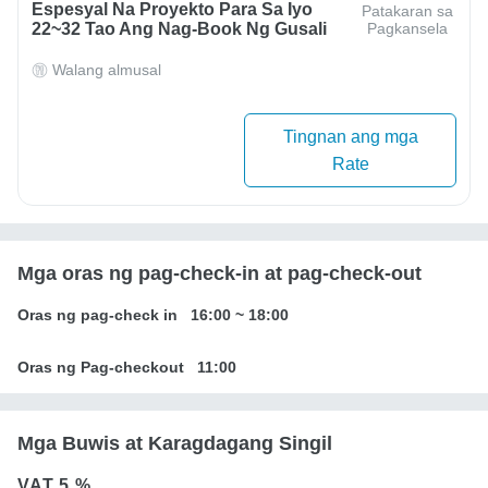
Espesyal Na Proyekto Para Sa Iyo
Patakaran sa
22~32 Tao Ang Nag-Book Ng Gusali
Pagkansela
Walang almusal
Tingnan ang mga
Rate
Mga oras ng pag-check-in at pag-check-out
Oras ng pag-check in
16:00
~
18:00
Oras ng Pag-checkout
11:00
Mga Buwis at Karagdagang Singil
VAT
5 %