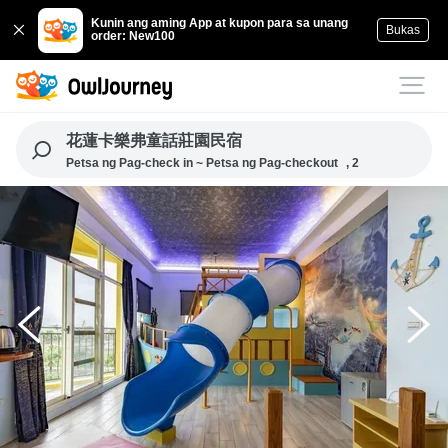
Kunin ang aming App at kupon para sa unang
Bukas
order: New100
花蓮卡樂弗童話莊園民宿
Petsa ng Pag-check in ~ Petsa ng Pag-checkout
, 2