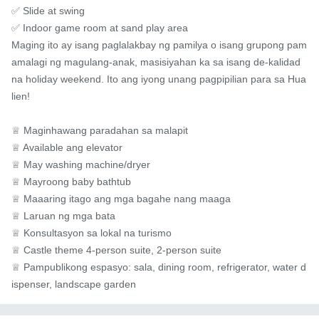
✅ Slide at swing

✅ Indoor game room at sand play area

Maging ito ay isang paglalakbay ng pamilya o isang grupong pam
amalagi ng magulang-anak, masisiyahan ka sa isang de-kalidad 
na holiday weekend. Ito ang iyong unang pagpipilian para sa Hua
lien!

♕ Maginhawang paradahan sa malapit

♕ Available ang elevator

♕ May washing machine/dryer

♕ Mayroong baby bathtub

♕ Maaaring itago ang mga bagahe nang maaga

♕ Laruan ng mga bata

♕ Konsultasyon sa lokal na turismo

♕ Castle theme 4-person suite, 2-person suite

♕ Pampublikong espasyo: sala, dining room, refrigerator, water d
ispenser, landscape garden