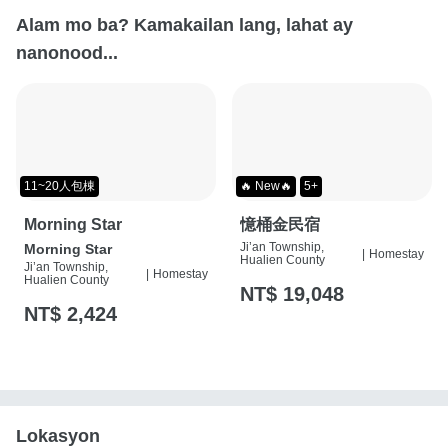
Alam mo ba? Kamakailan lang, lahat ay
nanonood...
11~20人包棟
🔥 New🔥
5+
Morning Star
憶桶金民宿
Ji’an Township,
Morning Star
|
Homestay
Hualien County
Ji’an Township,
|
Homestay
Hualien County
NT$ 19,048
NT$ 2,424
Lokasyon