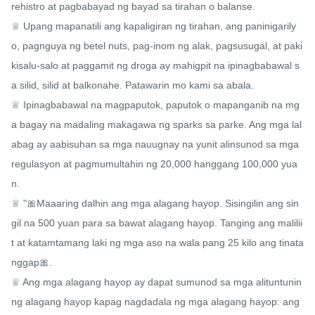
rehistro at pagbabayad ng bayad sa tirahan o balanse.

♕ Upang mapanatili ang kapaligiran ng tirahan, ang paninigarily
o, pagnguya ng betel nuts, pag-inom ng alak, pagsusugal, at paki
kisalu-salo at paggamit ng droga ay mahigpit na ipinagbabawal s
a silid, silid at balkonahe. Patawarin mo kami sa abala.

♕ Ipinagbabawal na magpaputok, paputok o mapanganib na mg
a bagay na madaling makagawa ng sparks sa parke. Ang mga lal
abag ay aabisuhan sa mga nauugnay na yunit alinsunod sa mga 
regulasyon at pagmumultahin ng 20,000 hanggang 100,000 yua
n.

♕ "🎀Maaaring dalhin ang mga alagang hayop. Sisingilin ang sin
gil na 500 yuan para sa bawat alagang hayop. Tanging ang malilii
t at katamtamang laki ng mga aso na wala pang 25 kilo ang tinata
nggap🎀.

♕ Ang mga alagang hayop ay dapat sumunod sa mga alituntunin 
ng alagang hayop kapag nagdadala ng mga alagang hayop: ang 