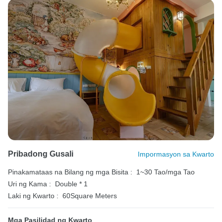
Pribadong Gusali
Impormasyon sa Kwarto
Pinakamataas na Bilang ng mga Bisita :
1~30 Tao/mga Tao
Uri ng Kama :
Double * 1
Laki ng Kwarto :
60Square Meters
Mga Pasilidad ng Kwarto