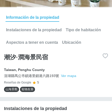
Información de la propiedad
Instalaciones de la propiedad
Tipo de habitación
Aspectos a tener en cuenta
Ubicación
潮汐·澗海景民宿
Taiwan
,
Penghu County
澎湖縣馬公市鎖港里鎖港六路193號
Ver mapa
Reseñas de Google
5
山海景觀
寵物友善
Instalaciones de la propiedad