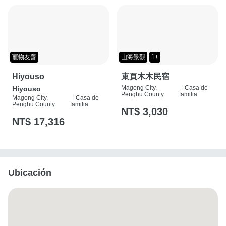
寵物友善
山海景觀
1+
Hiyouso
束頁木木民宿
Magong City,
|
Casa de
Hiyouso
Penghu County
familia
Magong City,
|
Casa de
Penghu County
familia
NT$ 3,030
NT$ 17,316
Ubicación