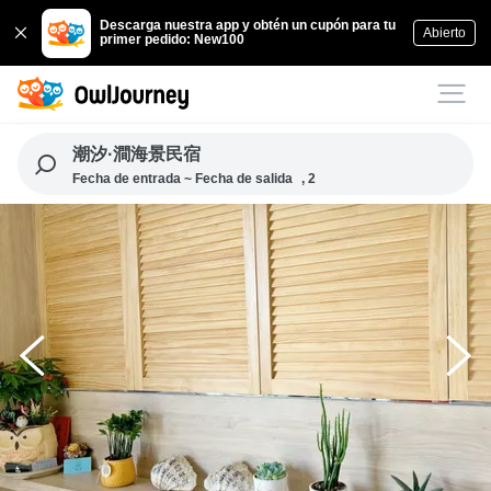
Descarga nuestra app y obtén un cupón para tu
Abierto
primer pedido: New100
潮汐·澗海景民宿
Fecha de entrada ~ Fecha de salida
, 2