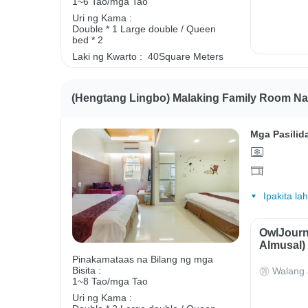
1~6 Tao/mga Tao
Uri ng Kama :
Double * 1
Large double / Queen
bed * 2
Laki ng Kwarto :
40Square Meters
(Hengtang Lingbo) Malaking Family Room Na
Mga Pasilid
Ipakita la
OwlJourn
Almusal)
Pinakamataas na Bilang ng mga
Bisita :
Walang 
1~8 Tao/mga Tao
Uri ng Kama :