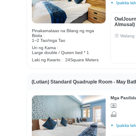
Ipakita la
OwlJourn
Almusal)
Pinakamataas na Bilang ng mga
Bisita :
Walang 
1~2 Tao/mga Tao
Uri ng Kama :
Large double / Queen bed * 1
Laki ng Kwarto :
24Square Meters
(Lutian) Standard Quadruple Room - May Bat
Mga Pasilid
Ipakita la