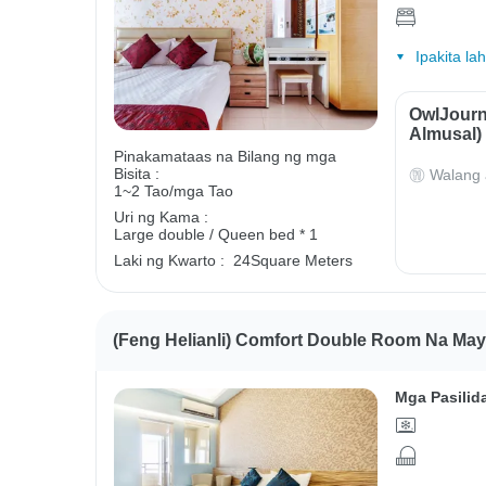
Ipakita la
OwlJourn
Almusal)
Pinakamataas na Bilang ng mga
Bisita :
Walang 
1~2 Tao/mga Tao
Uri ng Kama :
Large double / Queen bed * 1
Laki ng Kwarto :
24Square Meters
(Feng Helianli) Comfort Double Room Na May
Mga Pasilid