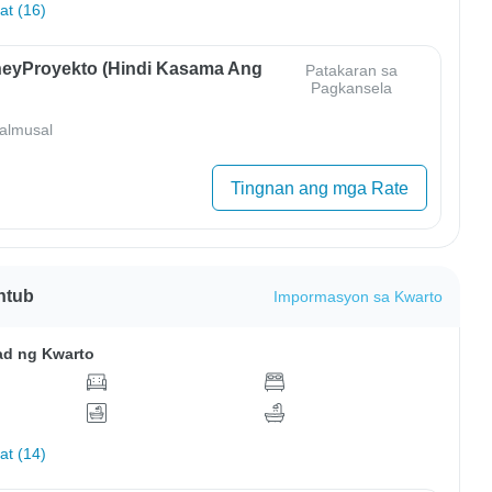
hat (16)
eyProyekto (Hindi Kasama Ang
Patakaran sa
Pagkansela
almusal
Tingnan ang mga Rate
htub
Impormasyon sa Kwarto
ad ng Kwarto
hat (14)