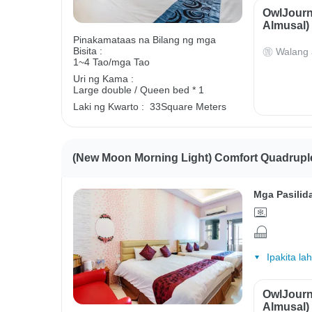
OwlJourn
Almusal)
Pinakamataas na Bilang ng mga
Bisita :
Walang 
1~4 Tao/mga Tao
Uri ng Kama :
Large double / Queen bed * 1
Laki ng Kwarto :
33Square Meters
(New Moon Morning Light) Comfort Quadrup
Mga Pasilid
Ipakita la
OwlJourn
Almusal)