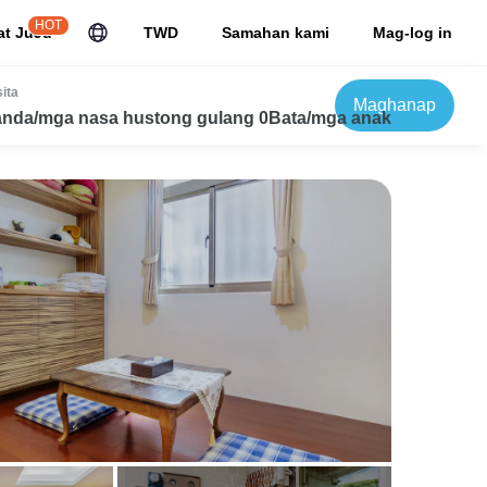
HOT
at JuJu
TWD
Samahan kami
Mag-log in
ita
Maghanap
nda/mga nasa hustong gulang 0Bata/mga anak