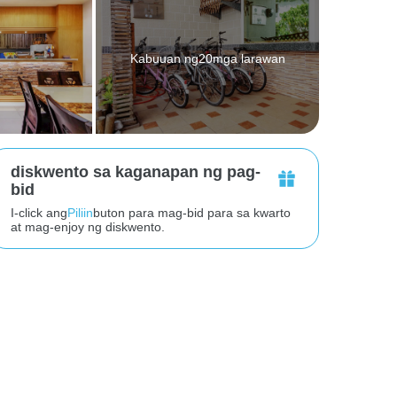
Kabuuan ng20mga larawan
diskwento sa kaganapan ng pag-
bid
I-click ang
Piliin
buton para mag-bid para sa kwarto
at mag-enjoy ng diskwento.