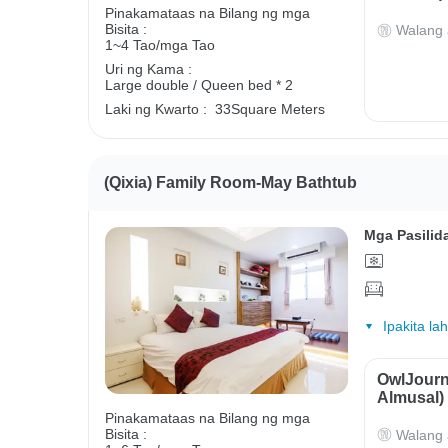
Pinakamataas na Bilang ng mga
Bisita :
Walang 
1~4 Tao/mga Tao
Uri ng Kama :
Large double / Queen bed * 2
Laki ng Kwarto :
33Square Meters
(Qixia) Family Room-May Bathtub
Mga Pasilid
Ipakita la
OwlJourn
Almusal)
Pinakamataas na Bilang ng mga
Bisita :
Walang 