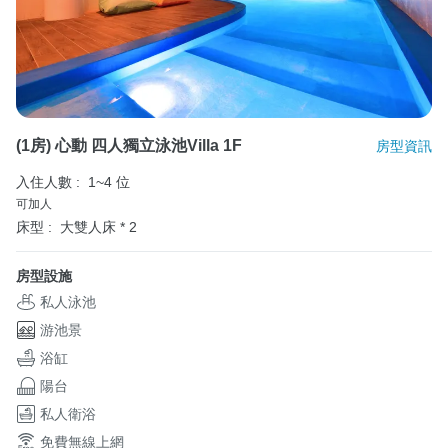
(1房) 心動 四人獨立泳池Villa 1F
房型資訊
入住人數 :
1~4 位
可加人
床型 :
大雙人床 * 2
房型設施
私人泳池
游池景
浴缸
陽台
私人衛浴
免費無線上網