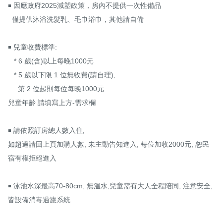
￭ 因應政府2025減塑政策，房內不提供一次性備品

  僅提供沐浴洗髮乳、毛巾浴巾，其他請自備

￭ 兒童收費標準: 

   * 6 歲(含)以上每晚1000元

   * 5 歲以下限 1 位無收費(請自理),

     第 2 位起則每位每晚1000元

兒童年齡 請填寫上方-需求欄

￭ 請依照訂房總人數入住, 

如超過請回上頁加購人數, 未主動告知進入, 每位加收2000元, 恕民
宿有權拒絕進入

￭ 泳池水深最高70-80cm, 無溫水,兒童需有大人全程陪同, 注意安全, 
皆設備消毒過濾系統
