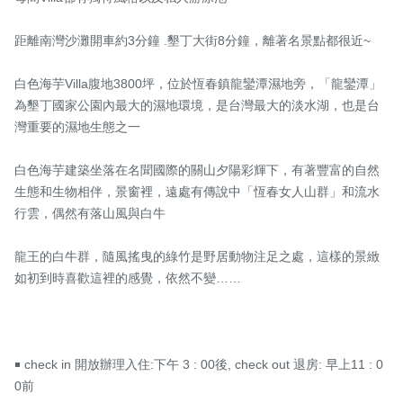
距離南灣沙灘開車約3分鐘 .墾丁大街8分鐘，離著名景點都很近~

白色海芋Villa腹地3800坪，位於恆春鎮龍鑾潭濕地旁，「龍鑾潭」
為墾丁國家公園內最大的濕地環境，是台灣最大的淡水湖，也是台
灣重要的濕地生態之一

白色海芋建築坐落在名聞國際的關山夕陽彩輝下，有著豐富的自然
生態和生物相伴，景窗裡，遠處有傳說中「恆春女人山群」和流水
行雲，偶然有落山風與白牛

龍王的白牛群，隨風搖曳的綠竹是野居動物注足之處，這樣的景緻
如初到時喜歡這裡的感覺，依然不變……

￭ check in 開放辦理入住:下午 3 : 00後, check out 退房: 早上11 : 0
0前
