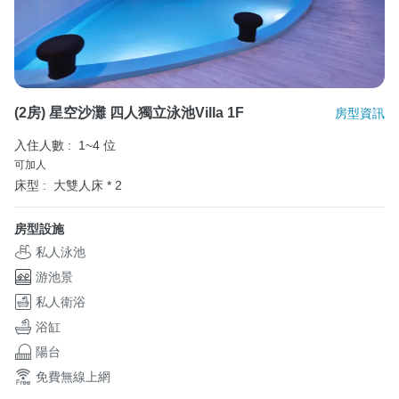
(2房) 星空沙灘 四人獨立泳池Villa 1F
房型資訊
入住人數 :
1~4 位
可加人
床型 :
大雙人床 * 2
房型設施
私人泳池
游池景
私人衛浴
浴缸
陽台
免費無線上網