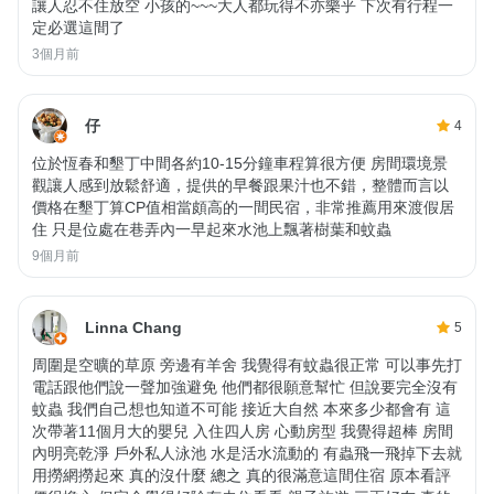
讓人忍不住放空 小孩的~~~大人都玩得不亦樂乎 下次有行程一
定必選這間了
3個月前
仔
4
位於恆春和墾丁中間各約10-15分鐘車程算很方便 房間環境景
觀讓人感到放鬆舒適，提供的早餐跟果汁也不錯，整體而言以
價格在墾丁算CP值相當頗高的一間民宿，非常推薦用來渡假居
住 只是位處在巷弄內一早起來水池上飄著樹葉和蚊蟲
9個月前
Linna Chang
5
周圍是空曠的草原 旁邊有羊舍 我覺得有蚊蟲很正常 可以事先打
電話跟他們說一聲加強避免 他們都很願意幫忙 但說要完全沒有
蚊蟲 我們自己想也知道不可能 接近大自然 本來多少都會有 這
次帶著11個月大的嬰兒 入住四人房 心動房型 我覺得超棒 房間
內明亮乾淨 戶外私人泳池 水是活水流動的 有蟲飛一飛掉下去就
用撈網撈起來 真的沒什麼 總之 真的很滿意這間住宿 原本看評