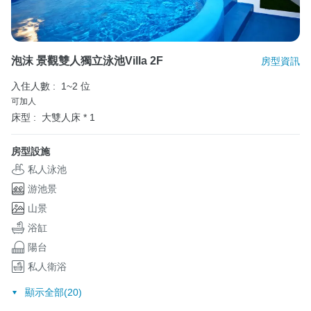
泡沫 景觀雙人獨立泳池Villa 2F
房型資訊
入住人數 :
1~2 位
可加人
床型 :
大雙人床 * 1
房型設施
私人泳池
游池景
山景
浴缸
陽台
私人衛浴
顯示全部(20)