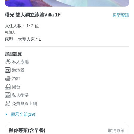
曙光 雙人獨立泳池villa 1F
房型資訊
入住人數 :
1~2 位
可加人
床型 :
大雙人床 * 1
房型設施
私人泳池
游池景
浴缸
陽台
私人衛浴
免費無線上網
顯示全部(19)
揪你專案(含早餐)
取消政策