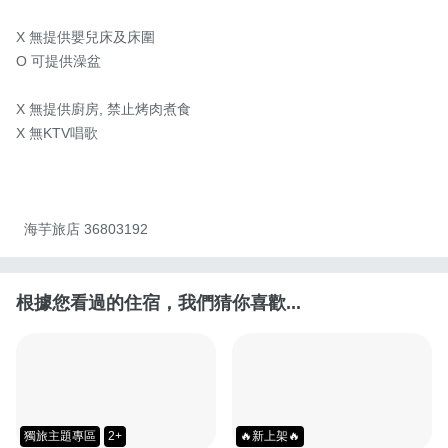
X 無提供嬰兒床及床圍  

O 可提供澡盆

X 無提供廚房, 禁止烤肉煮食 

X 無KTV唱歌

  海芋旅店 36803192
根據您看過的住宿，我們猜你喜歡...
獨旅主題專區
2+
🔥新上架🔥