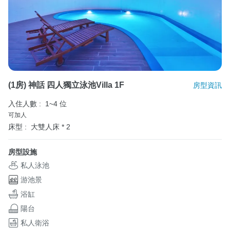
(1房) 神話 四人獨立泳池Villa 1F
房型資訊
入住人數 :
1~4 位
可加人
床型 :
大雙人床 * 2
房型設施
私人泳池
游池景
浴缸
陽台
私人衛浴