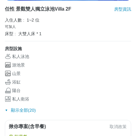
任性 景觀雙人獨立泳池Villa 2F
房型資訊
入住人數 :
1~2 位
可加人
床型 :
大雙人床 * 1
房型設施
私人泳池
游池景
山景
浴缸
陽台
私人衛浴
顯示全部(20)
揪你專案(含早餐)
取消政策