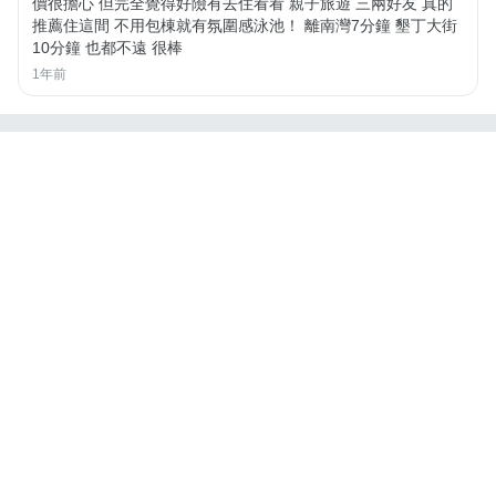
價很擔心 但完全覺得好險有去住看看 親子旅遊 三兩好友 真的
推薦住這間 不用包棟就有氛圍感泳池！ 離南灣7分鐘 墾丁大街
10分鐘 也都不遠 很棒
1年前