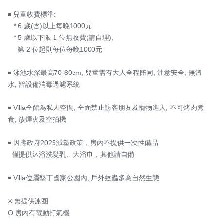
￭ 兒童收費標準: 

   * 6 歲(含)以上每晚1000元

   * 5 歲以下限 1 位無收費(請自理),

     第 2 位起則每位每晚1000元

￭ 泳池水深最高70-80cm, 兒童需有大人全程陪同, 注意安全, 無溫
水, 皆設備消毒過濾系統

￭ Villa全館為私人空間, 全面禁止訪客朋友及寵物進入, 不可烤肉煮
食, 放煙火及空拍機 

￭ 因應政府2025減塑政策，房內不提供一次性備品

  僅提供沐浴洗髮乳、大浴巾，其他請自備

￭ Villa位屬墾丁國家公園內, 戶外蚊蟲多為自然生態

X 無提供泳圈

O 房內有電動打氣機
