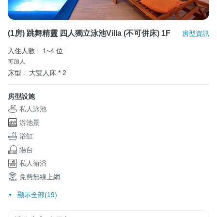
(1房) 跳舞精靈 四人獨立泳池Villa (不可併床) 1F
房型資訊
入住人數 :
1~4 位
可加人
床型 :
大雙人床 * 2
房型設施
私人泳池
游池景
浴缸
陽台
私人衛浴
免費無線上網
顯示全部(19)