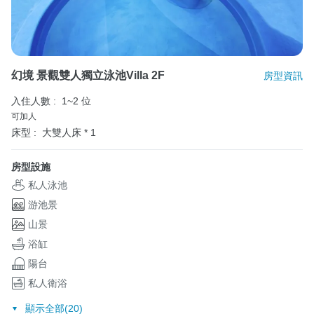
幻境 景觀雙人獨立泳池Villa 2F
房型資訊
入住人數 :
1~2 位
可加人
床型 :
大雙人床 * 1
房型設施
私人泳池
游池景
山景
浴缸
陽台
私人衛浴
顯示全部(20)