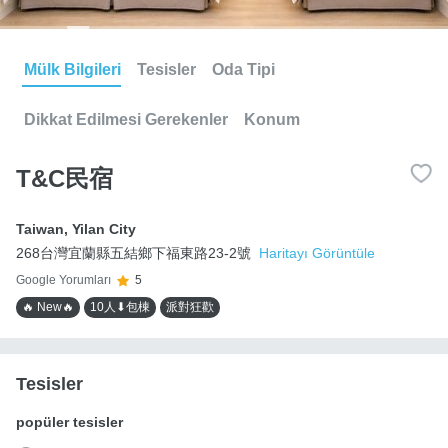
Mülk Bilgileri
Tesisler
Oda Tipi
Dikkat Edilmesi Gerekenler
Konum
T&C民宿
Taiwan
,
Yilan City
268台灣宜蘭縣五結鄉下福東路23-2號
Haritayı Görüntüle
Google Yorumları
5
🔥 New🔥
10人⬇包棟
派對狂歡
Tesisler
popüler tesisler