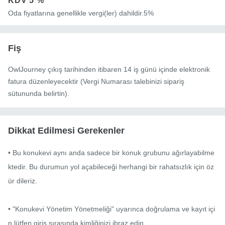
KDV
5 %
Oda fiyatlarına genellikle vergi(ler) dahildir.5%
Fiş
OwlJourney çıkış tarihinden itibaren 14 iş günü içinde elektronik
fatura düzenleyecektir (Vergi Numarası talebinizi sipariş
sütununda belirtin).
Dikkat Edilmesi Gerekenler
• Bu konukevi aynı anda sadece bir konuk grubunu ağırlayabilme
ktedir. Bu durumun yol açabileceği herhangi bir rahatsızlık için öz
ür dileriz.

• "Konukevi Yönetim Yönetmeliği" uyarınca doğrulama ve kayıt içi
n lütfen giriş sırasında kimliğinizi ibraz edin.
