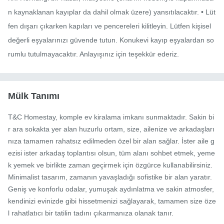
n kaynaklanan kayıplar da dahil olmak üzere) yansıtılacaktır. • Lüt
fen dışarı çıkarken kapıları ve pencereleri kilitleyin. Lütfen kişisel 
değerli eşyalarınızı güvende tutun. Konukevi kayıp eşyalardan so
rumlu tutulmayacaktır. Anlayışınız için teşekkür ederiz.
Mülk Tanımı
T&C Homestay, komple ev kiralama imkanı sunmaktadır. Sakin bi
r ara sokakta yer alan huzurlu ortam, size, ailenize ve arkadaşları
nıza tamamen rahatsız edilmeden özel bir alan sağlar. İster aile g
ezisi ister arkadaş toplantısı olsun, tüm alanı sohbet etmek, yeme
k yemek ve birlikte zaman geçirmek için özgürce kullanabilirsiniz. 
Minimalist tasarım, zamanın yavaşladığı sofistike bir alan yaratır. 
Geniş ve konforlu odalar, yumuşak aydınlatma ve sakin atmosfer, 
kendinizi evinizde gibi hissetmenizi sağlayarak, tamamen size öze
l rahatlatıcı bir tatilin tadını çıkarmanıza olanak tanır.