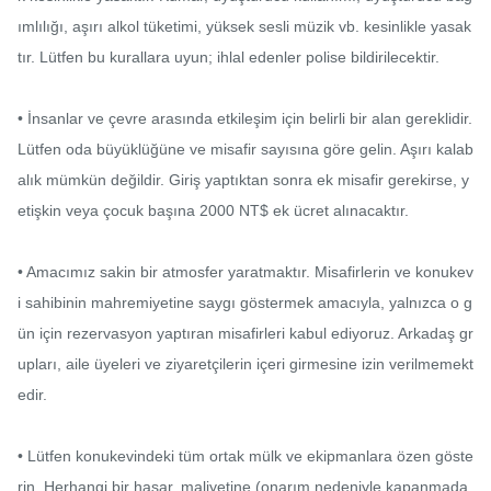
ımlılığı, aşırı alkol tüketimi, yüksek sesli müzik vb. kesinlikle yasak
tır. Lütfen bu kurallara uyun; ihlal edenler polise bildirilecektir.

• İnsanlar ve çevre arasında etkileşim için belirli bir alan gereklidir. 
Lütfen oda büyüklüğüne ve misafir sayısına göre gelin. Aşırı kalab
alık mümkün değildir. Giriş yaptıktan sonra ek misafir gerekirse, y
etişkin veya çocuk başına 2000 NT$ ek ücret alınacaktır.

• Amacımız sakin bir atmosfer yaratmaktır. Misafirlerin ve konukev
i sahibinin mahremiyetine saygı göstermek amacıyla, yalnızca o g
ün için rezervasyon yaptıran misafirleri kabul ediyoruz. Arkadaş gr
upları, aile üyeleri ve ziyaretçilerin içeri girmesine izin verilmemekt
edir.

• Lütfen konukevindeki tüm ortak mülk ve ekipmanlara özen göste
rin. Herhangi bir hasar, maliyetine (onarım nedeniyle kapanmada