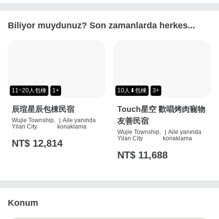
Biliyor muydunuz? Son zamanlarda herkes...
11~20人包棟
1+
10人⬇包棟
3+
辰瑄星辰包棟民宿
Touch星空 歡唱烤肉寵物
Wujie Township,
|
Aile yanında
友善民宿
Yilan City
konaklama
Wujie Township,
|
Aile yanında
Yilan City
konaklama
NT$ 12,814
NT$ 11,688
Konum