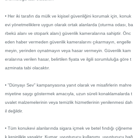
• Her iki tarafın da mülk ve kişisel güvenliğini korumak için, konuk
evi yönetmeliklere uygun olarak ortak alanlarda (oturma odası, ba
rbekü alanı ve otopark alanı) güvenlik kameralarına sahiptir. Önc
eden haber vermeden güvenlik kameralarını çıkarmayın, engelle
meyin, yerinden oynatmayın veya hasar vermeyin. Güvenlik kam
eralarına verilen hasar, belirtilen fiyata ve ilgili sorumluluğa göre t
azminata tabi olacaktır.

• "Dünyayı Sev" kampanyasına yanıt olarak ve misafirlerin mahre
miyetine saygı göstermek amacıyla, uzun süreli konaklamalarda t
uvalet malzemelerinin veya temizlik hizmetlerinin yenilenmesi dah
il değildir.

• Tüm konukevi alanlarında sigara içmek ve betel fındığı çiğneme
k kesinlikle yasaktır. Kumar, uyuşturucu kullanımı, uyuşturucu bağ