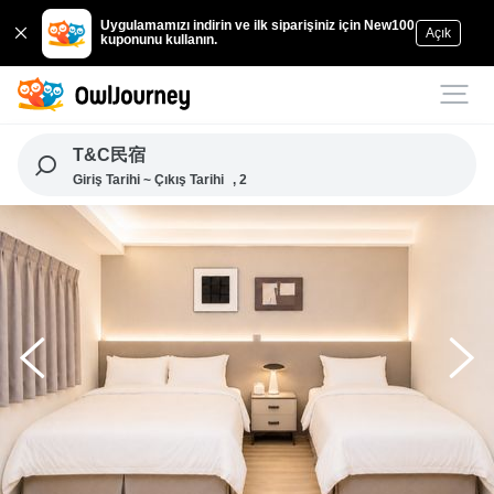
Uygulamamızı indirin ve ilk siparişiniz için New100
Açık
kuponunu kullanın.
T&C民宿
Giriş Tarihi ~ Çıkış Tarihi
, 2