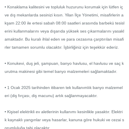
• Konaklama kalitesini ve topluluk huzurunu korumak için lütfen iç 
ve dış mekanlarda sesinizi kısın. Yilan İlçe Yönetimi, misafirlerin a
kşam 22:00 ile ertesi sabah 08:00 saatleri arasında barbekü tesisl
erini kullanmalarını veya dışarıda yüksek ses çıkarmalarını yasakl
amaktadır. Bu kuralı ihlal eden ve para cezasına çarptırılan misafi
rler tamamen sorumlu olacaktır. İşbirliğiniz için teşekkür ederiz.

• Konukevi, duş jeli, şampuan, banyo havlusu, el havlusu ve saç k
urutma makinesi gibi temel banyo malzemeleri sağlamaktadır.

• 1 Ocak 2025 tarihinden itibaren tek kullanımlık banyo malzemel
eri (diş fırçası, diş macunu) artık sağlanmayacaktır.

• Kişisel elektrikli ev aletlerinin kullanımı kesinlikle yasaktır. Elektri
k kaynaklı yangınlar veya hasarlar, kanuna göre hukuki ve cezai s
orumluluğa tabi olacaktır.
