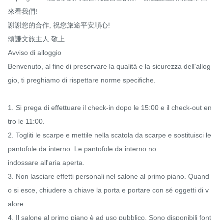
來看我們!

謝謝您的合作, 祝您旅途平安順心!

頌謙文旅主人 敬上

Avviso di alloggio

Benvenuto, al fine di preservare la qualità e la sicurezza dell'allog
gio, ti preghiamo di rispettare norme specifiche.

1. Si prega di effettuare il check-in dopo le 15:00 e il check-out en
tro le 11:00.

2. Togliti le scarpe e mettile nella scatola da scarpe e sostituisci le 
pantofole da interno. Le pantofole da interno no 

indossare all'aria aperta.

3. Non lasciare effetti personali nel salone al primo piano. Quand
o si esce, chiudere a chiave la porta e portare con sé oggetti di v
alore.

4. Il salone al primo piano è ad uso pubblico. Sono disponibili font