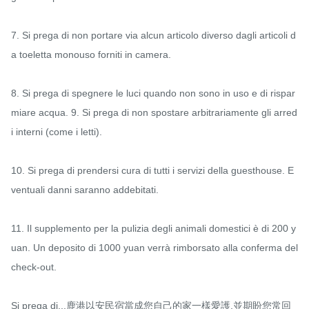
7. Si prega di non portare via alcun articolo diverso dagli articoli d
a toeletta monouso forniti in camera.

8. Si prega di spegnere le luci quando non sono in uso e di rispar
miare acqua. 9. Si prega di non spostare arbitrariamente gli arred
i interni (come i letti).

10. Si prega di prendersi cura di tutti i servizi della guesthouse. E
ventuali danni saranno addebitati.

11. Il supplemento per la pulizia degli animali domestici è di 200 y
uan. Un deposito di 1000 yuan verrà rimborsato alla conferma del 
check-out.

Si prega di...鹿港以安民宿當成您自己的家一樣愛護,並期盼您常回