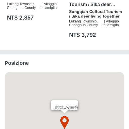
Lukang Township,
|
Alloggio
Tourism / Sika deer
Changhua County
in famiglia
living together
Songqian Cultural Tourism
/ Sika deer living together
NT$ 2,857
Lukang Township,
|
Alloggio
Changhua County
in famiglia
NT$ 3,792
Posizione
鹿港以安民宿