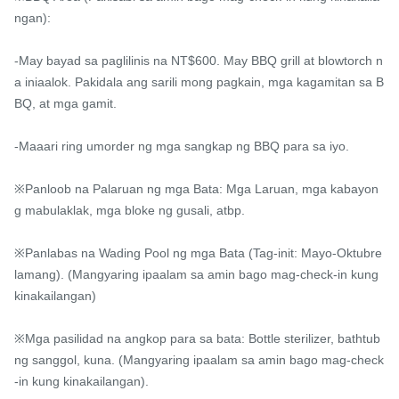
ngan):

-May bayad sa paglilinis na NT$600. May BBQ grill at blowtorch n
a iniaalok. Pakidala ang sarili mong pagkain, mga kagamitan sa B
BQ, at mga gamit.

-Maaari ring umorder ng mga sangkap ng BBQ para sa iyo.

※Panloob na Palaruan ng mga Bata: Mga Laruan, mga kabayon
g mabulaklak, mga bloke ng gusali, atbp.

※Panlabas na Wading Pool ng mga Bata (Tag-init: Mayo-Oktubre 
lamang). (Mangyaring ipaalam sa amin bago mag-check-in kung 
kinakailangan)

※Mga pasilidad na angkop para sa bata: Bottle sterilizer, bathtub 
ng sanggol, kuna. (Mangyaring ipaalam sa amin bago mag-check
-in kung kinakailangan).
