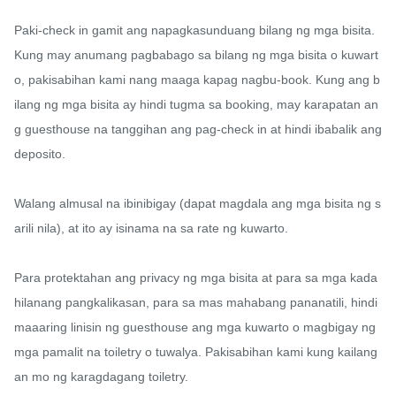
Paki-check in gamit ang napagkasunduang bilang ng mga bisita. 
Kung may anumang pagbabago sa bilang ng mga bisita o kuwart
o, pakisabihan kami nang maaga kapag nagbu-book. Kung ang b
ilang ng mga bisita ay hindi tugma sa booking, may karapatan an
g guesthouse na tanggihan ang pag-check in at hindi ibabalik ang 
deposito.

Walang almusal na ibinibigay (dapat magdala ang mga bisita ng s
arili nila), at ito ay isinama na sa rate ng kuwarto.

Para protektahan ang privacy ng mga bisita at para sa mga kada
hilanang pangkalikasan, para sa mas mahabang pananatili, hindi 
maaaring linisin ng guesthouse ang mga kuwarto o magbigay ng 
mga pamalit na toiletry o tuwalya. Pakisabihan kami kung kailang
an mo ng karagdagang toiletry.
