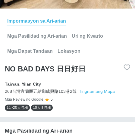
Impormasyon sa Ari-arian
Mga Pasilidad ng Ari-arian
Uri ng Kwarto
Mga Dapat Tandaan
Lokasyon
NO BAD DAYS 日日好日
Taiwan
,
Yilan City
268台灣宜蘭縣五結鄉成興路103巷2號
Tingnan ang Mapa
Mga Review ng Google
5
11~20人包棟
10人⬇包棟
Mga Pasilidad ng Ari-arian