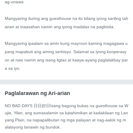
ag-unawa.

Mangyaring ituring ang guesthouse na ito bilang iyong sariling tah
anan at inaasahan namin ang iyong madalas na pagbisita.

Mangyaring ipaalam sa amin kung mayroon kaming magagawa u
pang mapabuti ang aming serbisyo. Salamat sa iyong kooperasy
on at nais namin ang isang ligtas at kaaya-ayang paglalakbay par
a sa iyo.
Paglalarawan ng Ari-arian
NO BAD DAYS 日日好日Isang bagong bukas na guesthouse sa W
ujie, Yilan, ang sumasalamin sa katahimikan at kadakilaan ng Lan
yang Plain, na napapalibutan ng mga palayan at nag-aalok ng m
alalayong tanawin ng bundok.
