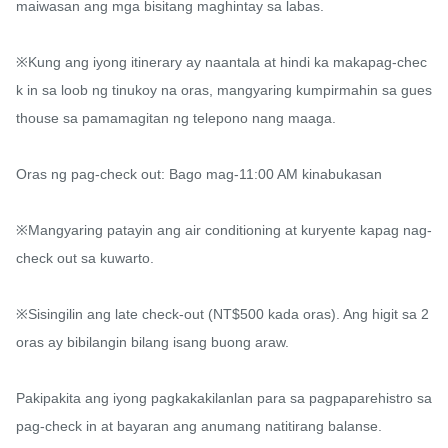
maiwasan ang mga bisitang maghintay sa labas.

※Kung ang iyong itinerary ay naantala at hindi ka makapag-chec
k in sa loob ng tinukoy na oras, mangyaring kumpirmahin sa gues
thouse sa pamamagitan ng telepono nang maaga.

Oras ng pag-check out: Bago mag-11:00 AM kinabukasan

※Mangyaring patayin ang air conditioning at kuryente kapag nag-
check out sa kuwarto.

※Sisingilin ang late check-out (NT$500 kada oras). Ang higit sa 2 
oras ay bibilangin bilang isang buong araw.

Pakipakita ang iyong pagkakakilanlan para sa pagpaparehistro sa 
pag-check in at bayaran ang anumang natitirang balanse.
