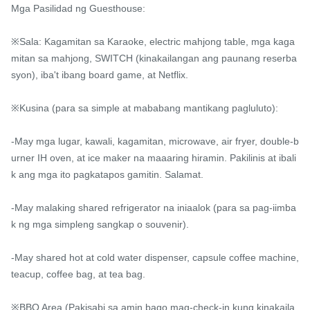
Mga Pasilidad ng Guesthouse:

※Sala: Kagamitan sa Karaoke, electric mahjong table, mga kaga
mitan sa mahjong, SWITCH (kinakailangan ang paunang reserba
syon), iba't ibang board game, at Netflix.

※Kusina (para sa simple at mababang mantikang pagluluto):

-May mga lugar, kawali, kagamitan, microwave, air fryer, double-b
urner IH oven, at ice maker na maaaring hiramin. Pakilinis at ibali
k ang mga ito pagkatapos gamitin. Salamat.

-May malaking shared refrigerator na iniaalok (para sa pag-iimba
k ng mga simpleng sangkap o souvenir).

-May shared hot at cold water dispenser, capsule coffee machine, 
teacup, coffee bag, at tea bag.

※BBQ Area (Pakisabi sa amin bago mag-check-in kung kinakaila