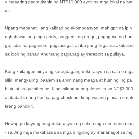
y maaaring pagmultahin ng NT$10,000 ayon sa mga lokal na bat
as.

Upang mapanatili ang kalidad ng akomodasyon, mahigpit na ipin
agbabawal ang mga party, paggamit ng droga, pagnguya ng bun
ga, labis na pag-inom, pagsusugal, at iba pang ilegal na aktibidad 
sa loob ng bahay. Anumang paglabag ay irereport sa pulisya.

Kung kailangan ninyo ng karagdagang dekorasyon sa sala o mga 
silid, mangyaring ipaalam sa amin nang maaga at humingi ng pa
hintulot sa guesthouse. Kinakailangan ang deposito na NT$3,000 
at ibabalik nang buo sa pag-check out kung walang pinsala o nati
tirang pandikit.

Huwag po kayong mag-dekorasyon ng sala o mga silid nang mag
-isa. Ang mga makakasira sa mga dingding ay mananagot sa mg