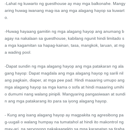
-Lahat ng kuwarto ng guesthouse ay may mga balkonahe. Mangy
aring huwag iwanang mag-isa ang mga alagang hayop sa kuwart
o.

-Huwag hayaang gamitin ng mga alagang hayop ang anumang b
agay na nakalaan sa guesthouse, kabilang ngunit hindi limitado s
a mga kagamitan sa hapag-kainan, tasa, mangkok, laruan, at mg
a wading pool.

-Dapat sundin ng mga alagang hayop ang mga patakaran ng ala
gang hayop: Dapat magdala ang mga alagang hayop ng sarili nil
ang pagkain, diaper, at mga pee pad. Hindi maaaring umupo ang 
mga alagang hayop sa mga kama o sofa at hindi maaaring umihi 
o dumumi nang walang pinipili. Mangyaring pangasiwaan at sundi
n ang mga patakarang ito para sa iyong alagang hayop.

- Kung ang isang alagang hayop ay magpakita ng agresibong pa
g-uugali o walang humpay na tumatahol at hindi ito makontrol ng 
may-ari, na seryosong nakakaapekto sa mga karapatan sa tiraha