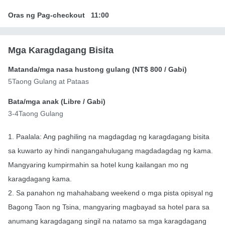
Oras ng Pag-checkout
11:00
Mga Karagdagang Bisita
Matanda/mga nasa hustong gulang (
NT$ 800
/ Gabi)
5Taong Gulang at Pataas
Bata/mga anak (
Libre
/ Gabi)
3-4Taong Gulang
1. Paalala: Ang paghiling na magdagdag ng karagdagang bisita
sa kuwarto ay hindi nangangahulugang magdadagdag ng kama.
Mangyaring kumpirmahin sa hotel kung kailangan mo ng
karagdagang kama.
2. Sa panahon ng mahahabang weekend o mga pista opisyal ng
Bagong Taon ng Tsina, mangyaring magbayad sa hotel para sa
anumang karagdagang singil na natamo sa mga karagdagang