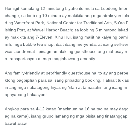
Humigit-kumulang 12 minutong biyahe ito mula sa Luodong Inter
change; sa loob ng 10 minuto ay makikita ang mga atraksyon tula
d ng Waterfront Park, National Center for Traditional Arts, Su'ao F
ishing Port, at Wuwei Harbor Beach; sa loob ng 5 minutong lakad 
ay makikita ang 7-Eleven, Xihu Hui, isang maliit na kalye ng pami
mili, mga bubble tea shop, iba't ibang meryenda, at isang self-ser
vice laundromat. Ipinagmamalaki ng guesthouse ang mahusay n
a transportasyon at mga maginhawang amenity.

Ang family-friendly at pet-friendly guesthouse na ito ay ang perpe
ktong pagpipilian para sa isang pribadong booking. Halina't tuklas
in ang mga nakatagong hiyas ng Yilan at tamasahin ang isang m
apayapang bakasyon!

Angkop para sa 4-12 katao (maximum na 16 na tao na may dagd
ag na kama), isang grupo lamang ng mga bisita ang tinatanggap 
bawat araw.
