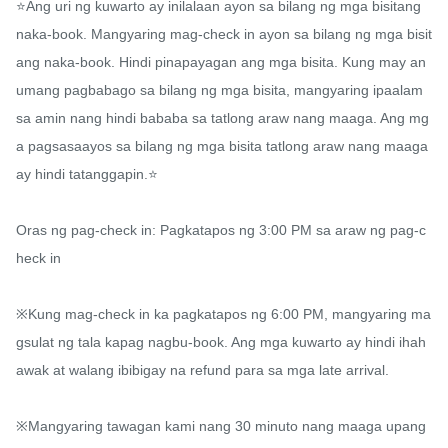
⭐️Ang uri ng kuwarto ay inilalaan ayon sa bilang ng mga bisitang 
naka-book. Mangyaring mag-check in ayon sa bilang ng mga bisit
ang naka-book. Hindi pinapayagan ang mga bisita. Kung may an
umang pagbabago sa bilang ng mga bisita, mangyaring ipaalam 
sa amin nang hindi bababa sa tatlong araw nang maaga. Ang mg
a pagsasaayos sa bilang ng mga bisita tatlong araw nang maaga 
ay hindi tatanggapin.⭐️

Oras ng pag-check in: Pagkatapos ng 3:00 PM sa araw ng pag-c
heck in

※Kung mag-check in ka pagkatapos ng 6:00 PM, mangyaring ma
gsulat ng tala kapag nagbu-book. Ang mga kuwarto ay hindi ihah
awak at walang ibibigay na refund para sa mga late arrival.

※Mangyaring tawagan kami nang 30 minuto nang maaga upang 