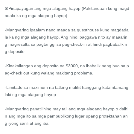
※Pinapayagan ang mga alagang hayop (Pakitandaan kung magd
adala ka ng mga alagang hayop):

-Mangyaring ipaalam nang maaga sa guesthouse kung magdada
la ka ng mga alagang hayop. Ang hindi paggawa nito ay maaarin
g magresulta sa pagtanggi sa pag-check-in at hindi pagbabalik n
g deposito.

-Kinakailangan ang deposito na $3000, na ibabalik nang buo sa p
ag-check out kung walang makitang problema.

-Limitado sa maximum na tatlong maliliit hanggang katamtamang 
laki ng mga alagang hayop.

-Mangyaring panatilihing may tali ang mga alagang hayop o dalhi
n ang mga ito sa mga pampublikong lugar upang protektahan an
g iyong sarili at ang iba.
