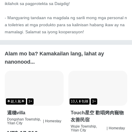
ikilahok sa pagprotekta sa Daigdig!

- Mangyaring tandaan na magdala ng sarili mong mga personal n
a toiletries at mga produkto para sa kalinisan habang ikaw ay na
mamalagi. Salamat sa iyong kooperasyon!
Alam mo ba? Kamakailan lang, lahat ay
nanonood...
🌟超人氣🌟
3+
10人⬇包棟
3+
週穗villa
Touch星空 歡唱烤肉寵物
Dongshan Township,
友善民宿
|
Homestay
Yilan City
Wujie Township,
|
Homestay
Yilan City