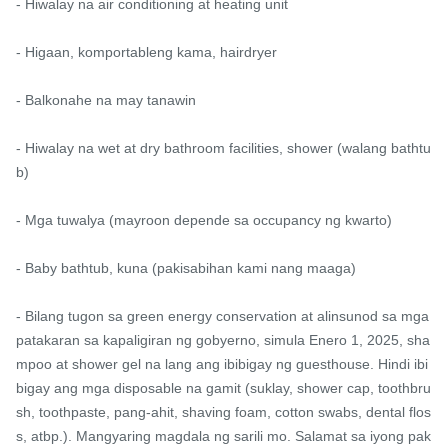
- Hiwalay na air conditioning at heating unit

- Higaan, komportableng kama, hairdryer

- Balkonahe na may tanawin

- Hiwalay na wet at dry bathroom facilities, shower (walang bathtu
b)

- Mga tuwalya (mayroon depende sa occupancy ng kwarto)

- Baby bathtub, kuna (pakisabihan kami nang maaga)

- Bilang tugon sa green energy conservation at alinsunod sa mga 
patakaran sa kapaligiran ng gobyerno, simula Enero 1, 2025, sha
mpoo at shower gel na lang ang ibibigay ng guesthouse. Hindi ibi
bigay ang mga disposable na gamit (suklay, shower cap, toothbru
sh, toothpaste, pang-ahit, shaving foam, cotton swabs, dental flos
s, atbp.). Mangyaring magdala ng sarili mo. Salamat sa iyong pak