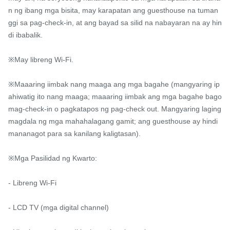
n ng ibang mga bisita, may karapatan ang guesthouse na tuman
ggi sa pag-check-in, at ang bayad sa silid na nabayaran na ay hin
di ibabalik.

※May libreng Wi-Fi.

※Maaaring iimbak nang maaga ang mga bagahe (mangyaring ip
ahiwatig ito nang maaga; maaaring iimbak ang mga bagahe bago 
mag-check-in o pagkatapos ng pag-check out. Mangyaring laging 
magdala ng mga mahahalagang gamit; ang guesthouse ay hindi 
mananagot para sa kanilang kaligtasan).

※Mga Pasilidad ng Kwarto:

- Libreng Wi-Fi

- LCD TV (mga digital channel)
