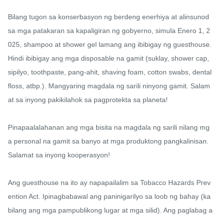
Bilang tugon sa konserbasyon ng berdeng enerhiya at alinsunod 
sa mga patakaran sa kapaligiran ng gobyerno, simula Enero 1, 2
025, shampoo at shower gel lamang ang ibibigay ng guesthouse. 
Hindi ibibigay ang mga disposable na gamit (suklay, shower cap, 
sipilyo, toothpaste, pang-ahit, shaving foam, cotton swabs, dental 
floss, atbp.). Mangyaring magdala ng sarili ninyong gamit. Salam
at sa inyong pakikilahok sa pagprotekta sa planeta!

Pinapaalalahanan ang mga bisita na magdala ng sarili nilang mg
a personal na gamit sa banyo at mga produktong pangkalinisan. 
Salamat sa inyong kooperasyon!

Ang guesthouse na ito ay napapailalim sa Tobacco Hazards Prev
ention Act. Ipinagbabawal ang paninigarilyo sa loob ng bahay (ka
bilang ang mga pampublikong lugar at mga silid). Ang paglabag a