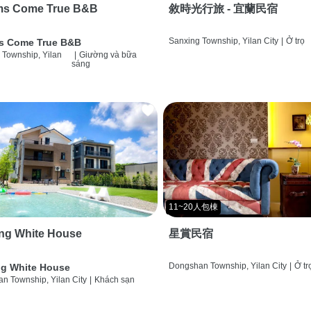
ms Come True B&B
敘時光行旅 - 宜蘭民宿
Sanxing Township, Yilan City
|
Ở trọ
s Come True B&B
 Township, Yilan
|
Giường và bữa
sáng
11~20人包棟
ng White House
星賞民宿
Dongshan Township, Yilan City
|
Ở tr
g White House
n Township, Yilan City
|
Khách sạn