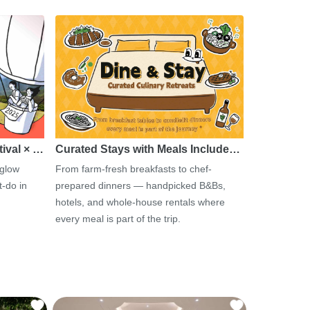
tival × …
Curated Stays with Meals Include…
 glow
From farm-fresh breakfasts to chef-
-do in
prepared dinners — handpicked B&Bs,
hotels, and whole-house rentals where
every meal is part of the trip.