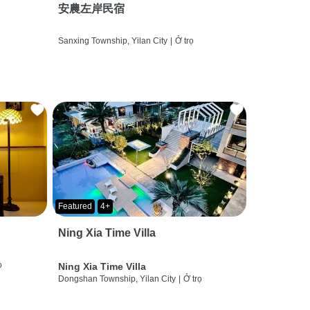
安農左岸民宿
Sanxing Township, Yilan City
|
Ở trọ
Featured
4+
Ning Xia Time Villa
ọ
Ning Xia Time Villa
Dongshan Township, Yilan City
|
Ở trọ