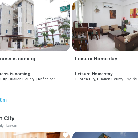
ness is coming
Leisure Homestay
ness is coming
Leisure Homestay
City, Hualien County
|
Khách sạn
Hualien City, Hualien County
|
Người
hêm
n City
ity, Taiwan