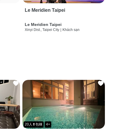
Le Meridien Taipei
Le Meridien Taipei
Xinyi Dist., Taipei City
|
Khách sạn
20人⬆包棟
4+