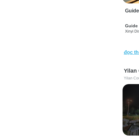
Guide
Guide 
Xinyi Dis
đọc t
Yilan
Yilan Co