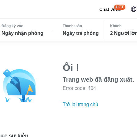
HOT
Chat JuJu
Đăng ký vào
Thanh toán
Khách
-
Ngày nhận phòng
Ngày trả phòng
2 Người lớn
Ối !
Trang web đã đăng xuất.
Error code: 404
Trở lại trang chủ
ực sự kiện