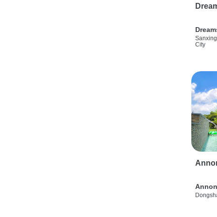
Drea
Dream
Sanxing
City
Anno
Annon
Dongsha