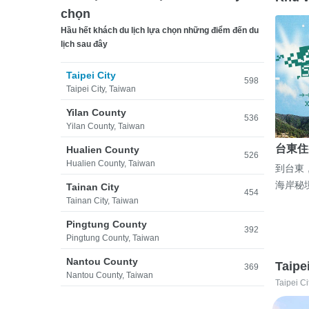
chọn
Hầu hết khách du lịch lựa chọn những điểm đến du
lịch sau đây
Taipei City
598
Taipei City, Taiwan
Yilan County
536
Yilan County, Taiwan
台東住
Hualien County
526
Hualien County, Taiwan
到台東
海岸秘
Tainan City
454
Tainan City, Taiwan
Pingtung County
392
Pingtung County, Taiwan
Nantou County
Taipe
369
Nantou County, Taiwan
Taipei Ci