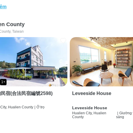
hêm
en County
County, Taiwan
1+
民宿(合法民宿編號2598)
Leveeside House
City, Hualien County
|
Ở trọ
Leveeside House
Hualien City, Hualien
|
Giường 
County
sáng