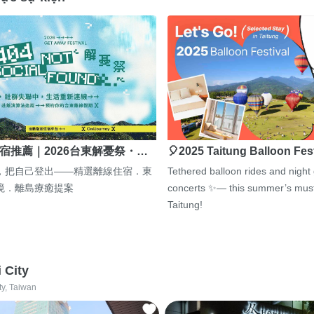
宿推薦｜2026台東解憂祭・…
🎈2025 Taitung Balloon Fes
，把自己登出——精選離線住宿．東
Tethered balloon rides and night
境．離島療癒提案
concerts ✨— this summer’s must
Taitung!
i City
ty, Taiwan