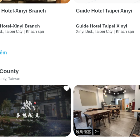
 Hotel-Xinyi Branch
Guide Hotel Taipei Xinyi
Hotel-Xinyi Branch
Guide Hotel Taipei Xinyi
t., Taipei City
|
Khách sạn
Xinyi Dist., Taipei City
|
Khách sạn
hêm
 County
unty, Taiwan
晚鳥優惠
2+