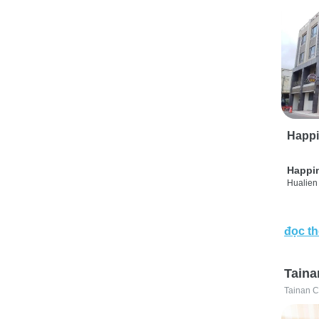
Happi
Happi
Hualien 
đọc t
Taina
Tainan C